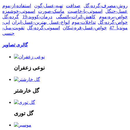
روش-مصرف-گرده-گل
صداقت
تهیه-عسل-گون
استفاده-از-موم
عسل-چنگل
اسموتی-با-خاصیت
ماسک-صورت
اسموتی-خوشمزه
خواص-بره-موم
کاهش-اثرات-یائسگی
درمان-کووید-19
گرده-گل
خواص-گرده-گل
تداخلات-موم
انواع-عسل
بهترین-عسل-ایران
اپی-
موندیا 47
خواص-عسل-قره-تیکان
اسموتی-گرده-گل
تقویت-میل-
جنسی
گالری تصاویر
نوعی زعفران
گل خارشتر
گل توری