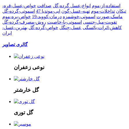
استفاده-از-موم
انواع-عسل
گرده-گل
صداقت
خواص-عسل-قره-
تیکان
تداخلات-موم
تهیه-عسل-گون
اپی-موندیا 47
اسموتی-گرده-گل
ماسک-صورت
اسموتی-خوشمزه
درمان-کووید-19
خواص-بره-موم
تقویت-میل-جنسی
اسموتی-با-خاصیت
روش-مصرف-گرده-گل
کاهش-اثرات-یائسگی
عسل-چنگل
خواص-گرده-گل
بهترین-عسل-
ایران
گالری تصاویر
نوعی زعفران
گل خارشتر
گل توری