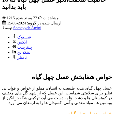
باید بدانید
1215 مشاهدات
22
پسند شده
ارسال شده در گروه:
2024-03-15
Somayyeh Amini
توسط
فیسبوک
ایکس
پینترست
لینکداین
تامبلر
خواص شفابخش عسل چهل گیاه
عسل چهل گیاه، هدیه طبیعت به انسان، مملو از خواص و فواید بی
نظیر برای سلامتی شماست. این عسل که از شهد گل های مختلف
در کوهستان ها و دشت ها به دست می آید، ترکیبی شگفت انگیز از
ویتامین ها، مواد معدنی و آنتی اکسیدان ها را به ارمغان می آورد.
خواص عسل چهل گیاه