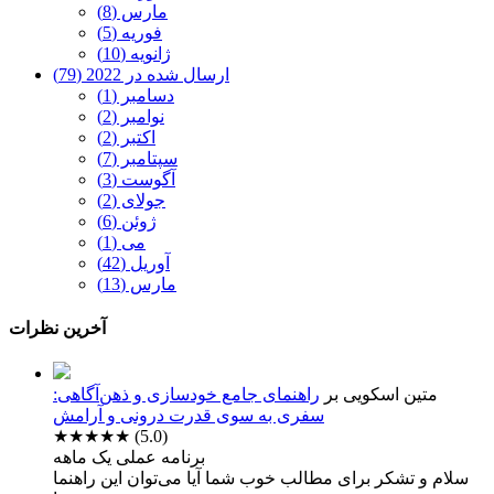
مارس (8)
فوریه (5)
ژانویه (10)
ارسال شده در 2022 (79)
دسامبر (1)
نوامبر (2)
اکتبر (2)
سپتامبر (7)
آگوست (3)
جولای (2)
ژوئن (6)
می (1)
آوریل (42)
مارس (13)
آخرین نظرات
متین اسکویی
بر
راهنمای جامع خودسازی و ذهن‌آگاهی:
سفری به سوی قدرت درونی و آرامش
★★★★★
(5.0)
برنامه عملی یک ماهه
سلام و تشکر برای مطالب خوب شما آیا می‌توان این راهنما