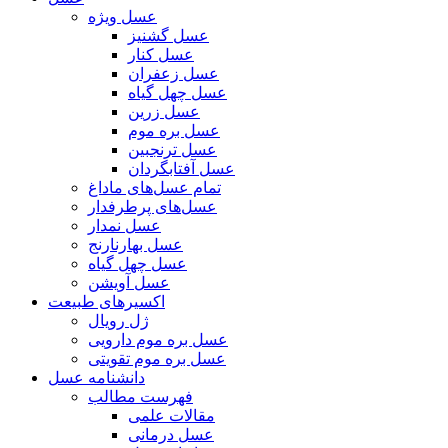
عسل ویژه
عسل گشنیز
عسل کنار
عسل زعفران
عسل چهل گیاه
عسل زرین
عسل بره موم
عسل ترنجبین
عسل آفتابگردان
تمام عسل‌های ما
داغ
عسل‌های پرطرفدار
عسل نمدار
عسل بهارنارنج
عسل چهل گیاه
عسل آویشن
اکسیرهای طبیعت
ژل رویال
عسل بره موم دارویی
عسل بره موم تقویتی
دانشنامه عسل
فهرست مطالب
مقالات علمی
عسل درمانی