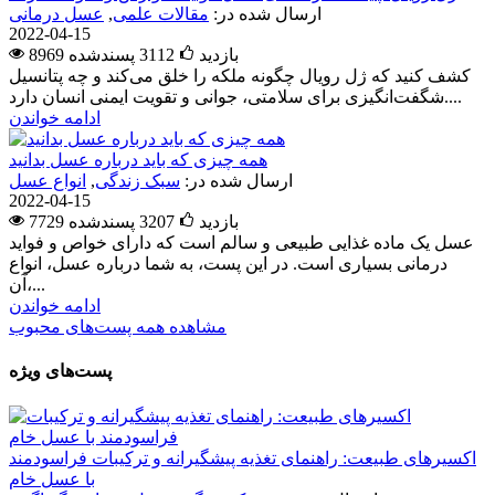
ارسال شده در:
مقالات علمی
,
عسل درمانی
2022-04-15
8969 بازدید
3112
پسندشده
کشف کنید که ژل رویال چگونه ملکه را خلق می‌کند و چه پتانسیل
شگفت‌انگیزی برای سلامتی، جوانی و تقویت ایمنی انسان دارد....
ادامه خواندن
همه چیزی که باید درباره عسل بدانید
ارسال شده در:
سبک زندگی
,
انواع عسل
2022-04-15
7729 بازدید
3207
پسندشده
عسل یک ماده غذایی طبیعی و سالم است که دارای خواص و فواید
درمانی بسیاری است. در این پست، به شما درباره عسل، انواع
آن،...
ادامه خواندن
مشاهده همه پست‌های محبوب
پست‌های ویژه
اکسیرهای طبیعت: راهنمای تغذیه پیشگیرانه و ترکیبات فراسودمند
با عسل خام