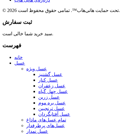
© 2026 تحت حمایت هانی‌هاب™. تمامی حقوق محفوظ است.
ثبت سفارش
سبد خرید شما خالی است.
فهرست
خانه
عسل
عسل ویژه
عسل گشنیز
عسل کنار
عسل زعفران
عسل چهل گیاه
عسل زرین
عسل بره موم
عسل ترنجبین
عسل آفتابگردان
تمام عسل‌های ما
داغ
عسل‌های پرطرفدار
عسل نمدار