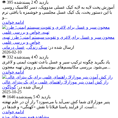
395 بازدید
2
پسندشده
آموزش پخت لایه به لایه کیک عسلی مدوویک، دسر کلاسیک روسی.
با این دستور پخت، یک کیک عسل مجلسی و خوشمزه با بافتی نرم
و...
ادامه خواندن
معجون سیر و عسل برای لاغری و تقویت سیستم ایمنی؛ طرز تهیه،
خواص و بررسی علمی
ارسال شده در:
سبک زندگی
,
عسل درمانی
2026-02-10
332 بازدید
4
پسندشده
یاد بگیرید چگونه ترکیب سیر و عسل باعث تقویت ایمنی و لاغری
می‌شود. بررسی مکانیسم‌های بیوشیمیایی و روش تهیه معجون...
ادامه خواندن
راز کش آمدن پنیر موزارلا: راهنمای علمی برای یک پیتزای عالی
ارسال شده در:
گوناگون
2025-10-25
1646 بازدید
5
پسندشده
پنیر موزارلای شما کش نمی‌آید یا می‌سوزد؟ راز آن در علم نهفته
است. از فرآیند پاستا فیلاتا تا نقش «کهنگی» و قندها در...
ادامه خواندن
مشاهده همه پست‌های ویژه