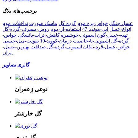
برچسب‌های بلاگ
عسل-چنگل
خواص-بره-موم
گرده-گل
ماسک-صورت
تداخلات-موم
انواع-عسل
اپی-موندیا 47
استفاده-از-موم
روش-مصرف-گرده-گل
تهیه-عسل-گون
اسموتی-خوشمزه
کاهش-اثرات-یائسگی
خواص-
گرده-گل
اسموتی-با-خاصیت
درمان-کووید-19
تقویت-میل-جنسی
خواص-عسل-قره-تیکان
اسموتی-گرده-گل
صداقت
بهترین-عسل-
ایران
گالری تصاویر
نوعی زعفران
گل خارشتر
گل توری