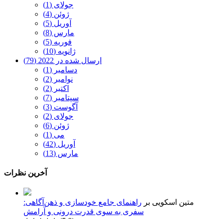
جولای (1)
ژوئن (4)
آوریل (5)
مارس (8)
فوریه (5)
ژانویه (10)
ارسال شده در 2022 (79)
دسامبر (1)
نوامبر (2)
اکتبر (2)
سپتامبر (7)
آگوست (3)
جولای (2)
ژوئن (6)
می (1)
آوریل (42)
مارس (13)
آخرین نظرات
متین اسکویی
بر
راهنمای جامع خودسازی و ذهن‌آگاهی:
سفری به سوی قدرت درونی و آرامش