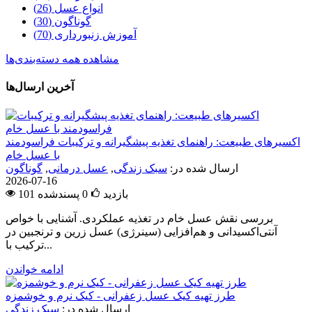
انواع عسل (26)
گوناگون (30)
آموزش زنبورداری (70)
مشاهده همه دسته‌بندی‌ها
آخرین ارسال‌ها
اکسیرهای طبیعت: راهنمای تغذیه پیشگیرانه و ترکیبات فراسودمند
با عسل خام
ارسال شده در:
سبک زندگی
,
عسل درمانی
,
گوناگون
2026-07-16
101 بازدید
0
پسندشده
بررسی نقش عسل خام در تغذیه عملکردی. آشنایی با خواص
آنتی‌اکسیدانی و هم‌افزایی (سینرژی) عسل زرین و ترنجبین در
ترکیب با...
ادامه خواندن
طرز تهیه کیک عسل زعفرانی - کیک نرم و خوشمزه
ارسال شده در:
سبک زندگی