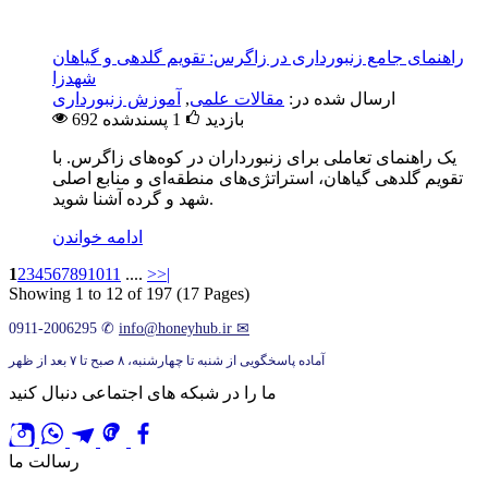
راهنمای جامع زنبورداری در زاگرس: تقویم گلدهی و گیاهان
شهدزا
ارسال شده در:
مقالات علمی
,
آموزش زنبورداری
692 بازدید
1
پسندشده
یک راهنمای تعاملی برای زنبورداران در کوه‌های زاگرس. با
تقویم گلدهی گیاهان، استراتژی‌های منطقه‌ای و منابع اصلی
شهد و گرده آشنا شوید.
ادامه خواندن
1
2
3
4
5
6
7
8
9
10
11
....
>
>|
Showing 1 to 12 of 197 (17 Pages)
0911-2006295
✆
info@honeyhub.ir
✉
آماده پاسخگویی از شنبه تا چهارشنبه، ۸ صبح تا ۷ بعد از ظهر
ما را در شبکه های اجتماعی دنبال کنید
رسالت ما