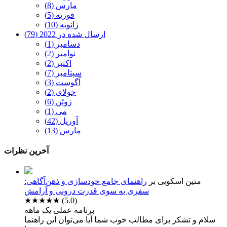
مارس (8)
فوریه (5)
ژانویه (10)
ارسال شده در 2022 (79)
دسامبر (1)
نوامبر (2)
اکتبر (2)
سپتامبر (7)
آگوست (3)
جولای (2)
ژوئن (6)
می (1)
آوریل (42)
مارس (13)
آخرین نظرات
متین اسکویی
بر
راهنمای جامع خودسازی و ذهن‌آگاهی:
سفری به سوی قدرت درونی و آرامش
★★★★★
(5.0)
برنامه عملی یک ماهه
سلام و تشکر برای مطالب خوب شما آیا می‌توان این راهنما