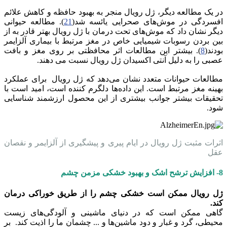
در یک مطالعه دیگر، ژل رویال منجر به بهبود حافظه و کاهش علائم
افسردگی در موش‌های صحرایی یائسه شد(
21
). مطالعه حیوانی
دیگر نشان داد که موش‌های تحت درمان با ژل رویال بهتر قادر به از
بین بردن رسوبات شیمیایی خاص در مغز مرتبط با بیماری آلزایمر
بودند(
8
). بیشتر این مطالعات اثر محافظتی بر روی مغز و بافت
عصبی را به دلیل آنتی اکسیدان ژل رویال نسبت می دهند.
مطالعات حیوانات متعدد نشان می‌دهد که ژل رویال برای عملکرد
بهینه مغز مرتبط است. این داده‌ها دلگرم کننده است، امید است با
تحقیقات بیشتر جوانب بیشتری از این محصول ارزشمند شناسایی
شود.
اثرات مثبت ژل رویال در ایام پیری و پیشگیری از آلزایمر و نقصان
عقل
8- افزایش ترشح اشک و بهبود خشکی مزمن چشم
ژل رویال ممکن است خشکی چشم را از طریق خوراکی درمان
کند.
گاهی ممکن است که در دنیای ماشینی و آلودگی‌های زیست
محیطی، گرد و غبار و دود ماشین‌ها و ... چشمان ما را اذیت کند. بر