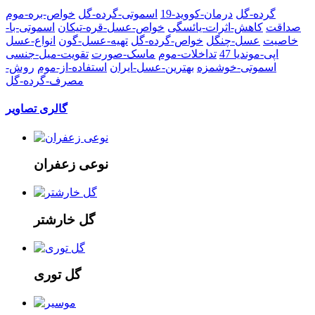
گرده-گل
درمان-کووید-19
اسموتی-گرده-گل
خواص-بره-موم
صداقت
کاهش-اثرات-یائسگی
خواص-عسل-قره-تیکان
اسموتی-با-
خاصیت
عسل-چنگل
خواص-گرده-گل
تهیه-عسل-گون
انواع-عسل
اپی-موندیا 47
تداخلات-موم
ماسک-صورت
تقویت-میل-جنسی
اسموتی-خوشمزه
بهترین-عسل-ایران
استفاده-از-موم
روش-
مصرف-گرده-گل
گالری تصاویر
نوعی زعفران
گل خارشتر
گل توری