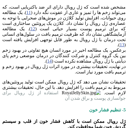
مشخص شده است که ژل رویال دارای اثر ضد باکتریایی است، که
می‌تواند زخم ها را تمیز و عاری از عفونت نگه دارد (
11
). یک مطالعه
روی حیوانات، افزایش تولید کلاژن در موش‌های صحرایی با توجه به
عصاره‌ی ژل رویال را نشان داد. کلاژن یک پروتئین ساختاری است
که برای ترمیم پوست بسیار حیاتی است (
12
). یک مطالعه
آزمایشگاهی نشان داد که ظرفیت ترمیم بافت در سلول‌های انسانی
تحت درمان با ژل رویال به طور قابل توجهی افزایش یافته است
).
13
(
برعکس، یک مطالعه اخیر در مورد انسان هیچ تفاوتی در بهبود زخم
بین یک گروه کنترل و شرکت کنندگان در درمان موضعی زخم پای
دیابتی با ژل رویال مشاهده نکرده است (
14
).
در نهایت، تحقیقات بیشتری در مورد اثرات ژل رویال در بهبود زخم و
ترمیم بافت مورد نیاز است.
تحقیقات نشان می دهد که ژل رویال ممکن است تولید پروتئین‌های
مربوط به ترمیم بافت را افزایش دهد. با این حال، تحقیقات بیشتری
لازم است.
استفاده از ژل رویال برای
جوانسازی پوست و براق شدن آن
5- تنظیم فشار خون
ژل رویال ممکن است با کاهش فشار خون از قلب و سیستم
گردش خون شما محافظت کند.