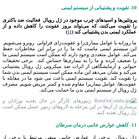
10- تقویت و پشتیبانی از سیستم ایمنی
پروتئین‌ها و اسیدهای چرب موجود در ژل رویال فعالیت ضد باکتری
را تقویت می‌کنند، که می‌تواند بروز عفونت را کاهش داده و از
عملکرد ایمنی بدن پشتیبانی کند (
)
11
ما روزانه با عوامل بیماری‌زا و عفونت‌زای فراوانی روبرو می‌شویم.
این سیستم ایمنی ماست که ما را در برابر این مخاطرات حفظ
می‌کند. عوامل متعددی وجود دارند که ممکن است سیستم ایمنی ما
را ضعیف کرده و ما را به بیماری‌ها حساس کند. برخی تحقیقات
حیوانی و آزمایشگاهی از اثرات ضد میکروبی ژل رویال پشتیبانی
می‌کند و نشان می‌دهد این ماده ممکن است سیستم ایمنی بدن شما
را تقویت کند. تقویت سیستم ایمنی باعث می شود ما در مقابله با
عفونت‌ها، عوامل بیماریزا مقاوم شده و کمتر مریض شویم. مصرف
ژل رویال از سیستم ایمنی بدن ما حمایت می‌کند.
زنبورهای کارگر در حال تغذیه نوزادان و
پرستاری از آن‌ها در این مرحله به لاروهای زنبور عسل ممکن است
ژل رویال تغذیه کنند.
11- کاهش عوارض جانبی درمان سرطان
ژل رویال برخی از عوارض جانبی منفی مرتبط با برخی از