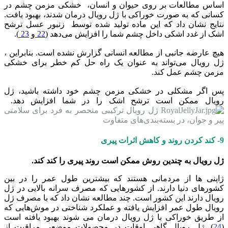
اساس مطالعات بر روی حیوان و انسان، خشکی مزمن چشم در
کسانی که به صورت خوراکی با ژل رویال درمان شدند، بهبود یافت.
نتایج نشان داد که این ماده تولید شده توسط زنبور عسل ترشح
اشک از غدد اشکی داخل چشم شما را افزایش می‌دهد (
22
و
23
).
هیچ عارضه جانبی از مطالعه انسانی گزارش نشده است. بنابراین ،
ژل رویال می‌تواند به عنوان یک راه حل کم خطر برای خشکی
مزمن چشم عمل کند.
پس اگر مشکلی در خشکی مزمن چشم خود داشته باشید، ژل
رویال ممکن است ترشح اشک را در شما افزایش دهد.
ژل رویال ترکیبی منحصر به فرد برای سلامتی
پیر و جوان، در بسته‌بندی‌های متفاوت
9- کند کردن روند و کاهش اثرات پیری
ژل رویال به چندین روش ممکن است روند پیری را کند کند.
ژاپنی ها از مردمانی هستند که بیشترین طول عمر را در بین
کشورهای دنیا دارند. از کشورهایی که مصرف سرانه بالایی در ژل
رویال دارند این کشور است. چند مطالعه نشان داد که با مصرف ژل
رویال طول عمر افزایش یافته و عملکرد شناختی در موش‌هایی که
از طریق خوراکی با ژل رویال درمان می شوند بهبود یافته است
(
24
). ژل رویال گاهی اوقات در محصولات موضعی مراقبت از