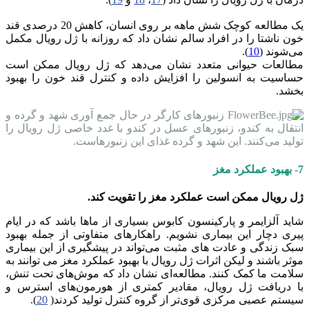
یک مطالعه کوچک شش ماهه بر روی انسان، کاهش 20 درصدی قند
خون ناشتا را در افراد سالم نشان داد که روزانه با ژل رویال مکمل
می‌شوند (
10
).
مطالعات حیوانی متعدد نشان می‌دهد که ژل رویال ممکن است
حساسیت به انسولین را افزایش داده و کنترل قند خون را بهبود
بخشد.
زنبورهای کارگر در حال جمع آوری شهد و گرده و
انتقال به کندو، زنبورهای عسل در کندو با غدد خاصی ژل رویال را
تولید می‌کنند. این شهد و گرده غذای این زنبورهاست.
7- بهبود عملکرد مغز
ژل رویال ممکن است عملکرد مغز را تقویت کند.
شاید آلزایمر و پارکینسون کابوس بسیاری از ماها باشد که در ایام
پیری دچار این بیماری نشویم. راهکارهای متفاوتی از جمله بهبود
سبک زندگی و عادت های مثبت می‌تواند در پیشگیری از این بیماری
موثر باشند و لیکن اثرات ژل رویال با بهبود عملکرد مغز می توانند به
سلامت ما کمک کنند. مطالعه‌ای نشان داد که موش‌های تحت تنش،
با دریافت ژل رویال، مقادیر کمتری از هورمون‌های استرس و
سیستم عصبی مرکزی قوی‌تر از گروه کنترل تولید کردند(
20
).