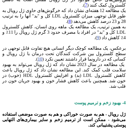
کلسترول کمک کنند (
7
).
یک مطالعه 12 هفته‌ای نشان داد که خرگوش‌های حاوی ژل رویال به
طور قابل توجهی میزان کلسترول LDL کل و "بد" آنها را به ترتیب
28 و 23 درصد کاهش می‌دهد (
8
).
به همین ترتیب، یک مطالعه یک ماهه روی انسان، کاهش کلسترول
LDL کل و "بد" در افراد با مصرف حدود 3 گرم ژل رویال را 11٪ و
4٪ کاهش داد (
9
).
برعکس، یک مطالعه کوچک دیگر انسانی هیچ تفاوت قابل توجهی در
سطح کلسترول بین شرکت کنندگان تحت درمان با ژل رویال و
کسانی که در دارونما قرار داشتند تعیین نکرد (
10
).
یک مطالعه در سال 2023 نشان داد که ژل رویال می‌تواند به بهبود
سلامت قلب کمک کند. این مطالعه نشان داد که ژل رویال باعث
کاهش کلسترول LDL (بد) و افزایش کلسترول HDL (خوب) در
خون شد. همچنین باعث کاهش فشار خون و بهبود جریان خون در
قلب شد.
4- بهبود زخم و ترمیم پوست
ژل رویال - هم به صورت خوراکی و هم به صورت موضعی استفاده
می‌شود - ممکن است از ترمیم زخم و سایر بیماری‌های التهابی
پوستی پشتیبانی کند.