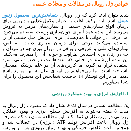
خواص ژل رویال در مقالات و مجلات علمی
شاید بتوان ادعا کرد که ژل رویال،
شفابخش‌ترین محصول زنبور
عسل
باشد. این ترکیب اغلب به عنوان مکمل غذایی یا دارویی برای
درمان انواع بیماری‌های جسمی و بیماری‌های مزمن به فروش
می‌رسد. این ماده عمدتاً برای جوان‌سازی پوست استفاده می‌شود.
اما برخی در جوانی یا میان‌سالی برای افزایش میل جنسی آن را
استفاده می‌کنند. برخی برای درمان بیماری دیابت، ام اس،
بیماری‌های قلبی و عروقی و برخی در دوران پیری چه در مردان و
چه در زنان برای احساس طراوت و جوانی آن را مصرف می‌کنند.
این ماده ارزشمند در حالی که مدت‌هاست در طب سنتی مورد
استفاده قرار می‌گیرد، اما کاربردهای آن در علم پزشکی همچنان
ناشناخته است. ما می‌خواهیم در آیینه‌ی علم به این موارد پاسخ
دهیم. ما در این نوشتار 14 خاصیت شفابخش این محصول را برای
شما می‌آوریم.
1- افزایش انرژی و بهبود عملکرد ورزشی
یک مطالعه انسانی در سال 2023 نشان داد که مصرف ژل رویال به
مدت 8 هفته می‌تواند به افزایش سطح انرژی و بهبود عملکرد
ورزشی در ورزشکاران کمک کند. این مطالعه نشان داد که مصرف
ژل رویال باعث افزایش تولید ATP (انرژی) در عضلات شد و
همچنین باعث کاهش خستگی و بهبود زمان بهبودی پس از ورزش