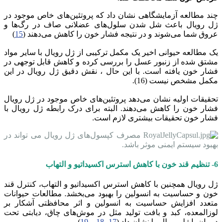
چند مطالعه آزمایشگاهی نشان داد که پروتئین‌های خاص موجود در
ژل رویال باعث شل شدن سلول‌های عضلانی صاف در رگ‌ها و
عروق شما می‌شوند و در نتیجه فشار خون را کاهش می‌دهند (
15
)
یک مطالعه حیوانی اخیر یک مکمل ترکیبی از ژل رویال با سایر مواد
مشتق شده از زنبور عسل را بررسی کرده و کاهش قابل توجهی در
فشار خون یافته است. با این حال ، نقش دقیق ژل رویال در این
مکمل مشخص نیست (16).
تحقیقات اولیه نشان می‌دهد پروتئین‌های خاص موجود در ژل رویال
فشار خون را کاهش می‌دهند. البته برای درک رابطه ژل رویال با
فشار خون تحقیقات بیشتری لازم است.
مصرف کپسول‌های ژل رویال می تواند در
بهبود سیستم ایمنی موثر باشد.
6- تنظیم قند خون با کاهش استرس اکسیداتیو و التهاب
ژل رویال همچنین با کاهش استرس اکسیداتیو و التهاب، کنترل قند
خون و حساسیت به انسولین را بهبود می‌بخشد. مطالعات حیوانات
متعدد افزایش حساسیت به انسولین و اثر محافظتی آشکار بر
لوزالمعده، کبد و بافت تولید مثل در موش‌های چاق، دیابتی تحت
درمان با ژل رویال را نشان داد (
17
،
18
و
19
).