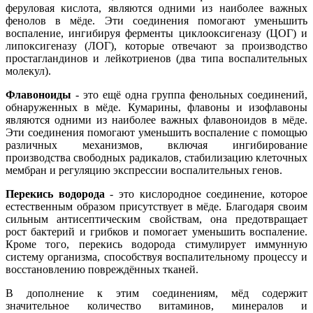
феруловая кислота, являются одними из наиболее важных
фенолов в мёде. Эти соединения помогают уменьшить
воспаление, ингибируя ферменты циклооксигеназу (ЦОГ) и
липоксигеназу (ЛОГ), которые отвечают за производство
простагландинов и лейкотриенов (два типа воспалительных
молекул).
Флавоноиды
- это ещё одна группа фенольных соединений,
обнаруженных в мёде. Кумарины, флавоны и изофлавоны
являются одними из наиболее важных флавоноидов в мёде.
Эти соединения помогают уменьшить воспаление с помощью
различных механизмов, включая ингибирование
производства свободных радикалов, стабилизацию клеточных
мембран и регуляцию экспрессии воспалительных генов.
Перекись водорода
- это кислородное соединение, которое
естественным образом присутствует в мёде. Благодаря своим
сильным антисептическим свойствам, она предотвращает
рост бактерий и грибков и помогает уменьшить воспаление.
Кроме того, перекись водорода стимулирует иммунную
систему организма, способствуя воспалительному процессу и
восстановлению повреждённых тканей.
В дополнение к этим соединениям, мёд содержит
значительное количество витаминов, минералов и