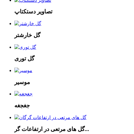
تصاویر دستکتاپ
گل خارشتر
گل توری
موسیر
جغجغه
گل های مرتعی در ارتفاعات گر...