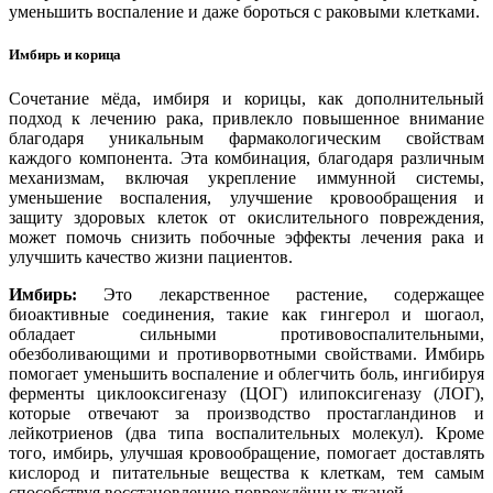
уменьшить воспаление и даже бороться с раковыми клетками.
Имбирь и корица
Сочетание мёда, имбиря и корицы, как дополнительный
подход к лечению рака, привлекло повышенное внимание
благодаря уникальным фармакологическим свойствам
каждого компонента. Эта комбинация, благодаря различным
механизмам, включая укрепление иммунной системы,
уменьшение воспаления, улучшение кровообращения и
защиту здоровых клеток от окислительного повреждения,
может помочь снизить побочные эффекты лечения рака и
улучшить качество жизни пациентов.
Имбирь:
Это лекарственное растение, содержащее
биоактивные соединения, такие как гингерол и шогаол,
обладает сильными противовоспалительными,
обезболивающими и противорвотными свойствами. Имбирь
помогает уменьшить воспаление и облегчить боль, ингибируя
ферменты циклооксигеназу (ЦОГ) илипоксигеназу (ЛОГ),
которые отвечают за производство простагландинов и
лейкотриенов (два типа воспалительных молекул). Кроме
того, имбирь, улучшая кровообращение, помогает доставлять
кислород и питательные вещества к клеткам, тем самым
способствуя восстановлению повреждённых тканей.