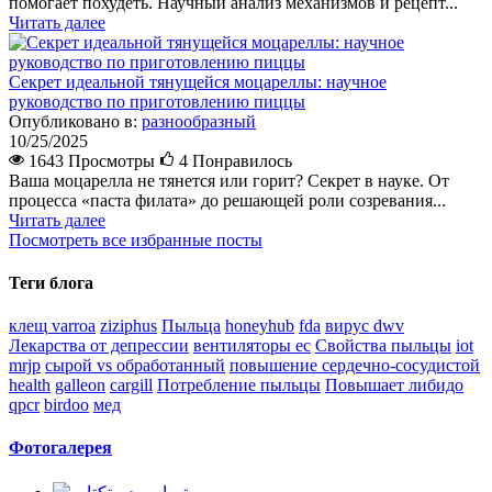
помогает похудеть. Научный анализ механизмов и рецепт...
Читать далее
Секрет идеальной тянущейся моцареллы: научное
руководство по приготовлению пиццы
Опубликовано в:
разнообразный
10/25/2025
1643 Просмотры
4
Понравилось
Ваша моцарелла не тянется или горит? Секрет в науке. От
процесса «паста филата» до решающей роли созревания...
Читать далее
Посмотреть все избранные посты
Теги блога
клещ varroa
ziziphus
Пыльца
honeyhub
fda
вирус dwv
Лекарства от депрессии
вентиляторы ec
Свойства пыльцы
iot
mrjp
сырой vs обработанный
повышение сердечно-сосудистой
health
galleon
cargill
Потребление пыльцы
Повышает либидо
qpcr
birdoo
мед
Фотогалерея