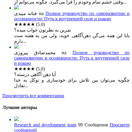
وقتی خشم تمام وجودم را فرا می‌گیرد، چگونه می‌توانم از...
فتانه میبدی
на
Полное руководство по саморазвитию и
осознанности: Путь к внутренней силе и покою
★★★★★
(5.0)
تمرین به نظرتون جواب میده؟
بابا این همه می‌گن ذهن‌آگاهی خوبه، ولی من یه هفته ست
دارم...
محمدصادق پیروزی
на
Полное руководство по
саморазвитию и осознанности: Путь к внутренней силе
и покою
★★★★★
(5.0)
آیا ذهن آگاهی درسته؟
چگونه می‌توان بین تلاش برای خودسازی و توکل به خدا
تعادل...
Просмотреть все комментарии
Лучшие авторы
Research and development team
99 Сообщения
Просмотр
сообщений