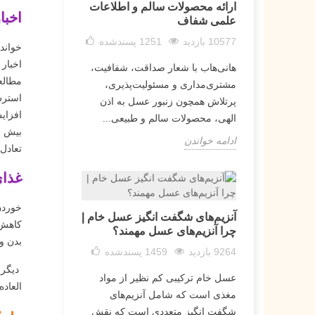
ارائه محصولات سالم و اطلاعات
اخبا
علمی شفاف
10577 بازدید
1251
پسندشده
خواندن
اخبار 
هانی‌هاب با شعار صداقت، شفافیت،
مطالع
مشتری‌مداری و مسئولیت‌پذیری،
استرس
پرتلاش همچون زنبور عسل به اذن
افزای
الهی، محصولات سالم و طبیعی...
بیش ا
ادامه خواندن
تعادل 
غذای
خوردن
آنزیم‌های شگفت انگیز عسل خام |
کاهش 
چرا آنزیم‌های عسل مهمند؟
بدن و
9264 بازدید
1459
پسندشده
دیگر 
عسل خام ترکیبی کم نظیر از مواد
العاد
مغذی است که شامل آنزیم‌های
شگفت انگیز متعددی است که نقش