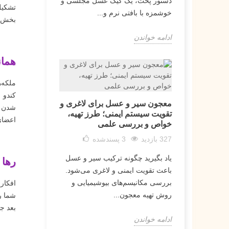
دستور پخت، یک کیک عسل مجلسی و
تشکیل
خوشمزه با بافتی نرم و...
بخش و
ادامه خواندن
همان
ملکه‌ه
کندو 
معجون سیر و عسل برای لاغری و
شدن م
تقویت سیستم ایمنی؛ طرز تهیه،
اعضای
خواص و بررسی علمی
327 بازدید
3
پسندشده
یاد بگیرید چگونه ترکیب سیر و عسل
رها 
باعث تقویت ایمنی و لاغری می‌شود.
بررسی مکانیسم‌های بیوشیمیایی و
افکار
روش تهیه معجون...
شما ر
بعد جس
ادامه خواندن