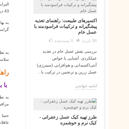
الیزا
43 درصد از نیروی کار کشاورزی جهان را تشکیل می دهند.
اکسیرهای طبیعت: راهنمای تغذیه
به به
پیشگیرانه و ترکیبات فراسودمند با
گرامی
عسل خام
98 بازدید
0
پسندشده
بررسی نقش عسل خام در تغذیه
به نظ
عملکردی. آشنایی با خواص
سلامت
آنتی‌اکسیدانی و هم‌افزایی (سینرژی)
راه
عسل زرین و ترنجبین در ترکیب با...
با ب
ادامه خواندن
به نظ
مراقب
حتما 
طرز تهیه کیک عسل زعفرانی -
عاقلان
کیک نرم و خوشمزه