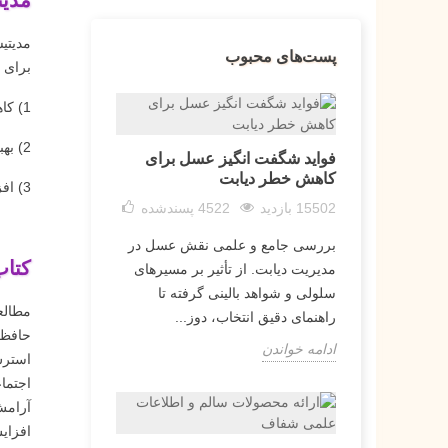
مدیت
مدیتی
پست‌های محبوب
برای خ
1) کاهش استرس و اضطراب
2) بهبود عشق به خود و اعتماد به نفس
فواید شگفت انگیز عسل برای
کاهش خطر دیابت
3) افزایش کیفیت خواب و کاهش بی خوابی
15502 بازدید
4522
پسندشده
بررسی جامع و علمی نقش عسل در
کتاب
مدیریت دیابت. از تأثیر بر مسیرهای
سلولی و شواهد بالینی گرفته تا
مطالع
راهنمای دقیق انتخاب، دوز...
حافظه
ادامه خواندن
استرس
اجتما
آرامش
افزای