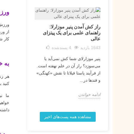
ورزش
ورزش 
راز کش آمدن پنیر موزارلا:
از ور
راهنمای علمی برای یک پیتزای
عالی
کار شم
1643 بازدید
4
پسندشده
پنیر موزارلای شما کش نمی‌آید یا
به خ
می‌سوزد؟ راز آن در علم نهفته است.
از فرآیند پاستا فیلاتا تا نقش «کهنگی»
هر زن
و قندها در...
کنید ب
ادامه خواندن
ما نی
خواهی
داشته
مشاهده همه پست‌های اخیر