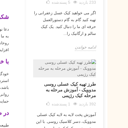
233 بازدید
5
پسندشده
اگر می خواهید کیک عسل زعفرانی را
شکرگ
تهیه کنید گام به گام دستورالعمل
حرفه ای ما را دنبال کنید. یک کیک
دعا ن
سالم و ارگانیک را...
به ما
روحانی
ادامه خواندن
افزای
با خ
خودگو
استرس
طرز تهیه کیک عسلی روسی
باشد،
مدوویک - آموزش مرحله به
روانی
مرحله کیک رژیمی
حمایت 
392 بازدید
1
پسندشده
در ط
آموزش پخت لایه به لایه کیک عسلی
مدوویک، دسر کلاسیک روسی. با این
طبیعت 