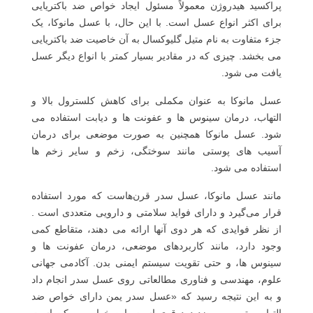
پراکسید هیدروژن معمولاً مسئول ایجاد خواص ضد باکتریایی
برای اکثر انواع عسل است. با این حال، با عسل مانوکا، یک
جزء متفاوت به نام متیل گلیوکسال به آن خاصیت ضد باکتریایی
می بخشد. چیزی که در مقادیر بسیار کمتر با انواع دیگر عسل
یافت می شود.
عسل مانوکا به عنوان مکملی برای کاهش کلسترول بالا و
التهاب، درمان سینوس ها و عفونت ها و دیابت استفاده می
شود. عسل مانوکا همچنین به صورت موضعی برای درمان
آسیب های پوستی مانند سوختگی، زخم و سایر زخم ها
استفاده می شود.
مانند عسل مانوکا، عسل سدر قرن‌هاست که مورد استفاده
قرار می‌گیرد و دارای فواید سلامتی و دارویی متعددی است .
از نظر فوایدی که هر دوی آنها ارائه می دهند، متقاطع کمی
وجود دارد، مانند کاربردهای موضعی، درمان عفونت ها و
سینوس ها، و حتی تقویت سیستم ایمنی بدن. آکادمی جهانی
علوم، مهندسی و فناوری مطالعاتی روی عسل سدر انجام داد
و به این نتیجه رسید که «عسل سدر یمن دارای خواص ضد
التهابی، تب بر و ضد درد قوی است. این خواص ممکن است