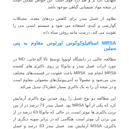
در نتیجه مواد شیمیایی گیاهی موجود باشد.
بعلاوه از عسل سدر برای کاهش دردهای معده، مشکلات
گوارشی و کبدی استفاده می شود و سیستم ایمنی بدن را
تقویت می کند، درست مانند روغن سیاه دانه .
MRSA استافیلوکوکوس اورئوس مقاوم به پنی
سیلین
مطالعه جالبی در دانشگاه اوتووا توسط تالا آلندجانی، MD در
مورد اثرات عسل سدر و مانوکا بر روی باکتری های کشنده
MRSA انجام شد. MRSA باعث عفونت در قسمت‌های مختلف
بدن می‌شود و معمولاً به آنتی‌بیوتیک‌های معمولی مقاوم است
و در نتیجه آن را به یک باکتری بسیار خطرناک تبدیل می‌کند.
این مطالعه دو نوع عسل را روی چندین نوع باکتری آزمایش
کرد که یکی از آنها MRSA بود. عسل سدر 73 درصد در از بین
بردن باکتری ها موثر است، در حالی که مانوکا 63 درصد در از
بین بردن آن موثر است. هنگامی که در برابر سویه دیگری از
باکتری، MSSA آزمایش شد. عسل سدر 63 درصد و عسل