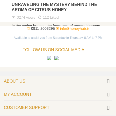
UNRAVELING THE MYSTERY BEHIND THE
AROMA OF CITRUS HONEY
3274 views
112
Liked
In the spring breeze, the fragrance of orange blossom
✆
0911-2006295
✉
info@honeyhub.ir
enchants the human soul. What could be the secret
behind the...
Available to assist you from Saturday to Thursday, 8 AM to 7 PM
Read more
FOLLOW US ON SOCIAL MEDIA
ABOUT US
MY ACCOUNT
CUSTOMER SUPPORT