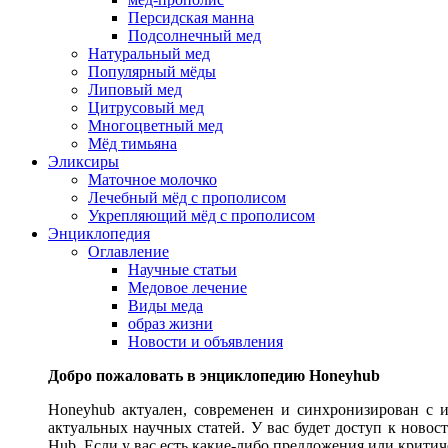
Персидская манна
Подсолнечный мед
Натуральный мед
Популярный мёды
Липовый мед
Цитрусовый мед
Многоцветный мед
Мёд тимьяна
Эликсиры
Маточное молочко
Лечебный мёд с прополисом
Укрепляющий мёд с прополисом
Энциклопедия
Оглавление
Научные статьи
Медовое лечение
Виды меда
образ жизни
Новости и объявления
Добро пожаловать в энциклопедию Honeyhub
Honeyhub актуален, современен и синхронизирован с 
актуальных научных статей. У вас будет доступ к новос
Hub. Если у вас есть какие-либо предложения или критич