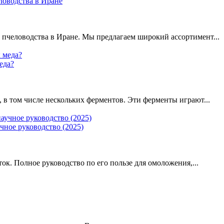
ловодства в Иране
пчеловодства в Иране. Мы предлагаем широкий ассортимент...
еда?
 в том числе нескольких ферментов. Эти ферменты играют...
чное руководство (2025)
к. Полное руководство по его пользе для омоложения,...