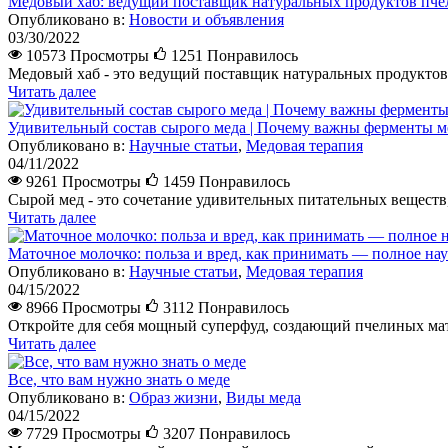
Медовый хаб: ведущий поставщик натуральных продуктов пче
Опубликовано в:
Новости и объявления
03/30/2022
10573 Просмотры
1251
Понравилось
Медовый хаб - это ведущий поставщик натуральных продуктов 
Читать далее
Удивительный состав сырого меда | Почему важны ферменты м
Опубликовано в:
Научные статьи
,
Медовая терапия
04/11/2022
9261 Просмотры
1459
Понравилось
Сырой мед - это сочетание удивительных питательных веществ,
Читать далее
Маточное молочко: польза и вред, как принимать — полное нау
Опубликовано в:
Научные статьи
,
Медовая терапия
04/15/2022
8966 Просмотры
3112
Понравилось
Откройте для себя мощный суперфуд, создающий пчелиных мато
Читать далее
Все, что вам нужно знать о меде
Опубликовано в:
Образ жизни
,
Виды меда
04/15/2022
7729 Просмотры
3207
Понравилось