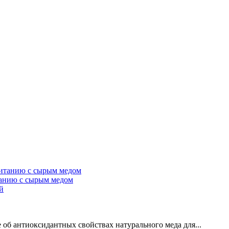
танию с сырым медом
й
об антиоксидантных свойствах натурального меда для...