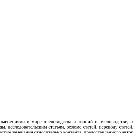
изменениями в мире пчеловодства и знаний о пчеловодстве, 
тям, исследовательским статьям, резюме статей, переводу стат
еские замечания относительно контента, предоставленного авто