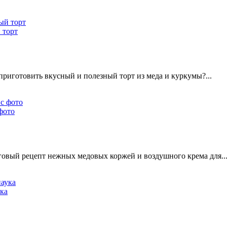
 торт
 приготовить вкусный и полезный торт из меда и куркумы?...
фото
говый рецепт нежных медовых коржей и воздушного крема для..
ука