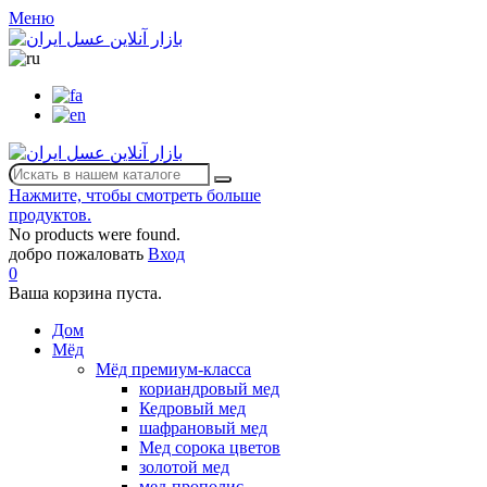
Меню
Нажмите, чтобы смотреть больше
продуктов.
No products were found.
добро пожаловать
Вход
0
Ваша корзина пуста.
Дом
Мёд
Мёд премиум-класса
кориандровый мед
Кедровый мед
шафрановый мед
Мед сорока цветов
золотой мед
мед-прополис