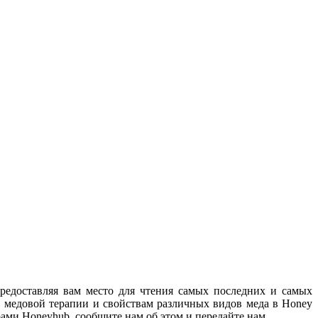
предоставляя вам место для чтения самых последних и самых
ей, медовой терапии и свойствам различных видов меда в Honey
рами Honeyhub, сообщите нам об этом и передайте нам.