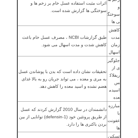
اثرات مثبت استفاده عسل خام بر زخم ها و
و
سوختگی ها گزارش شده است.
سوختگ
ی ها
کاهش
مدت
طبق گزارشات NCBI ، مصرف عسل خام باعث
زمان
کاهش شدت و مدت اسهال می شود.
اسهال
جلوگیر
ی از
تحقیقات نشان داده است که بدن با پوشاندن عسل
ریفلاک
به مری و معده ، می تواند جریان رو به بالا غذای
س
هضم نشده و اسید معده را کاهش دهد.
اسیدم
عده
مبارزه
دانشمندان در سال 2010 گزارش کردند که عسل
با
از طریق پروتئین خود (defensin-1) توانایی از بین
عفونت
بردن باکتری ها را دارد.
ها
تسکین