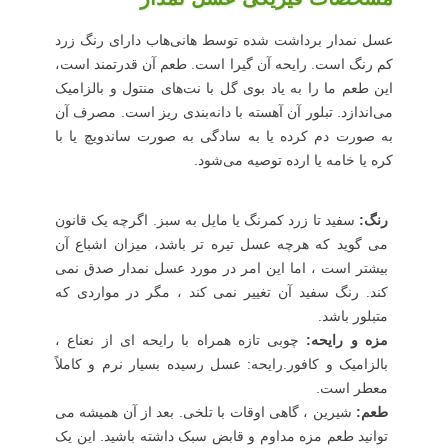
عسل نمدار برداشت شده توسط هانی‌هاب دارای رنگ زرد
کم رنگ است. رایحه آن گیرا است. طعم آن قدرتمند است،
این طعم ما را به یاد بوی گل با نت‌های منتول و بالزامیک
می‌اندازد. تبلور آن آهسته با دانه‌بندی ریز است. مصرف آن
به صورت دم کرده یا به سادگی به صورت ساندویچ یا با
کره یا خامه یا ارده توصیه می‌شود.
رنگ:
سفید تا زرد کمرنگ یا مایل به سبز. اگرچه یک قانون
می گوید که هرچه عسل تیره تر باشد، میزان اشباع آن
بیشتر است ، اما این امر در مورد عسل نمدار صدق نمی
کند. رنگ سفید آن تغییر نمی کند ، مگر در مواردی که
متبلور باشد.
مزه و رایحه:
چوبی تازه همراه با رایحه ای از نعناع ،
بالزامیک و کافور.رایحه: عسل رسیده بسیار نرم و کاملاً
معطر است.
طعم:
شیرین ، گاهی اوقات با تلخی. بعد از آن همیشه می
توانید طعم مزه مداوم و قابض سبک داشته باشید. این یک