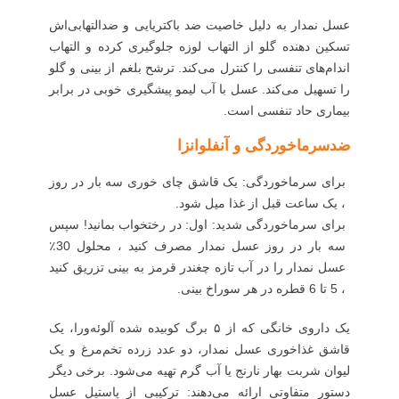
عسل نمدار به دلیل خاصیت ضد باکتریایی و ضدالتهابی‌اش
تسکین دهنده گلو از التهاب لوزه جلوگیری کرده و التهاب
اندام‌های تنفسی را کنترل می‌کند. ترشح بلغم از بینی و گلو
را تسهیل می‌کند. عسل با آب لیمو پیشگیری خوبی در برابر
بیماری حاد تنفسی است.
ضدسرماخوردگی و آنفلوانزا
برای سرماخوردگی: یک قاشق چای خوری سه بار در روز
، یک ساعت قبل از غذا میل شود.
برای سرماخوردگی شدید: اول: در رختخواب بمانید! سپس
سه بار در روز عسل نمدار مصرف کنید ، محلول 30٪
عسل نمدار را در آب تازه چغندر قرمز به بینی تزریق کنید
، 5 تا 6 قطره در هر سوراخ بینی.
یک داروی خانگی که از ۵ برگ کوبیده شده آلوئه‌ورا، یک
قاشق غذاخوری عسل نمدار، دو عدد زرده تخم‌مرغ و یک
لیوان شربت بهار نارنج یا آب گرم تهیه می‌شود. برخی دیگر
دستور متفاوتی ارائه می‌دهند: ترکیبی از پاستیل عسل