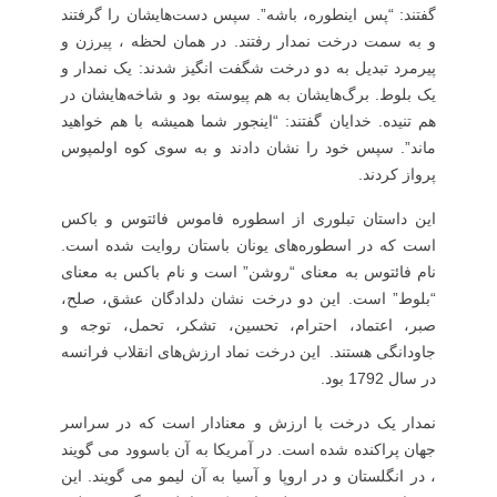
گفتند: “پس اینطوره، باشه”. سپس دست‌هایشان را گرفتند
و به سمت درخت نمدار رفتند. در همان لحظه ، پیرزن و
پیرمرد تبدیل به دو درخت شگفت انگیز شدند: یک نمدار و
یک بلوط. برگ‌هایشان به هم پیوسته بود و شاخه‌هایشان در
هم تنیده. خدایان گفتند: “اینجور شما همیشه با هم خواهید
ماند”. سپس خود را نشان دادند و به سوی کوه اولمپوس
پرواز کردند.
این داستان تبلوری از اسطوره فاموس فائتوس و باکس
است که در اسطوره‌های یونان باستان روایت شده است.
نام فائتوس به معنای “روشن” است و نام باکس به معنای
“بلوط” است. این دو درخت نشان دلدادگان عشق، صلح،
صبر، اعتماد، احترام، تحسین، تشکر، تحمل، توجه و
جاودانگی هستند. این درخت نماد ارزش‌های انقلاب فرانسه
در سال 1792 بود.
نمدار یک درخت با ارزش و معنادار است که در سراسر
جهان پراکنده شده است. در آمریکا به آن باسوود می گویند
، در انگلستان و در اروپا و آسیا به آن لیمو می گویند. این