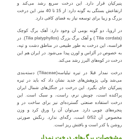
پنیرکیان قرار دارد.
این درخت سریع رشد می‌کند و
ارتفاعش بستگی به گونه دارد: از 15 تا 40 متر. این درخت
بزرگ و زیبا برای توسعه نیاز به فضای کافی دارد.
در اروپا، دو گونه بومی آن وجود دارد: آهک برگ کوچک
(Tilia cordata ) و آهک برگ بزرگ (Tilia platyphyllos). در
فرانسه، این درخت به طور طبیعی در مناطق دشت و تپه،
به خصوص در آلزاس و لورن پیدا می‌شود. در ایران هم این
درخت در کوه‌های البرز رشد می‌کند.
درخت نمدار قبلا در تیره تیلیاسه(Tiliaceae) دسته‌بندی
می‌شد ولی پژوهش‌های جدید نشان داد که باید در تیره
پنیرکیان جای بگیرد. این درخت در جنگل‌های شمال ایران
پراکنده است، چوبش نرم، راست، و سبک است. این
درخت استفاده صنعتی گسترده‌ای نیز برای ساخت در و
پنجره‌های چوبی دارد.
می‌توان آن را ورق کرد و وزن
مخصوص آن 0/52 است، رگه‌ای ندارد. رنگش صورتی
روشن یا کدر است و بافتش ریز است.
مشخصات برگ‌های درخت نمدار