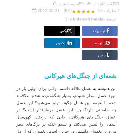
4705 مشاهدات
459
پسند شده
2
نظرات
2022-03-31
(5.0)
★★★★★
توسط
Dr gholamali halako
فیسبوک
ایکس
پینترست
لینکداین
تامبلر
نغمه‌ای از جنگل‌های هیرکانی
من همیشه به عسل علاقه داشتم. وقتی برای اولین بار در
مورد عسل نمدار شنیدم، بسیار شگفت‌زده شدم. علاقمند
شدم تا بفهمم این عسل چگونه تولید می‌شود؟ این عسل
چه خاصیتی دارد؟ چرا این عسل پرطرفدار است؟
در
اعماق جنگل‌های هیرکانی، جایی که درختان کهن‌سال
آسمان را لمس می‌کنند و نسیم خنک بر برگ‌های سبز
می‌وزد، نغمه‌ای دلنشین در جریان است. نغمه‌ای که از دل