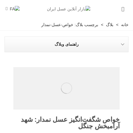
خانه
>
بلاگ
>
برچسب بلاگ: خواص-عسل-نمدار
راهنمای وبلاگ
خواص شگفت‌انگیز عسل نمدار: شهد
آرامبخش جنگل