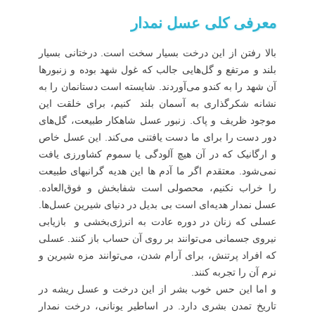
معرفی کلی عسل نمدار
بالا رفتن از این درخت بسیار سخت است. درختانی بسیار
بلند و مرتفع و گل‌هایی جالب که غول شهد بوده و زنبورها
آن شهد را به کندو می‌آوردند. شایسته است دستانمان را به
نشانه شکرگذاری به آسمان بلند کنیم، برای خلقت این
موجود ظریف و پاک. زنبور عسل شاهکار طبیعت، گل‌های
دور دست را برای ما دست یافتنی می‌کند. این عسل خاص
و ارگانیک که در آن هیچ آلودگی یا سموم کشاورزی یافت
نمی‌شود. معتقدم اگر ما آدم ها این هدیه گرانبهای طبیعت
را خراب نکنیم، محصولی است شفابخش و فوق‌العاده.
عسل نمدار هدیه‌ای است بی بدیل در دنیای شیرین عسل‌ها.
عسلی که زنان در دوره عادت به انرژی‌بخشی و بازیابی
نیروی جسمانی می‌توانند بر روی آن حساب باز کنند. عسلی
که افراد پرتنش، برای آرام شدن، می‌توانند مزه شیرین و
نرم آن را تجربه کنند.
و اما این حس خوب بشر از این درخت و عسل ریشه در
تاریخ تمدن بشری دارد. در اساطیر یونانی، درخت نمدار