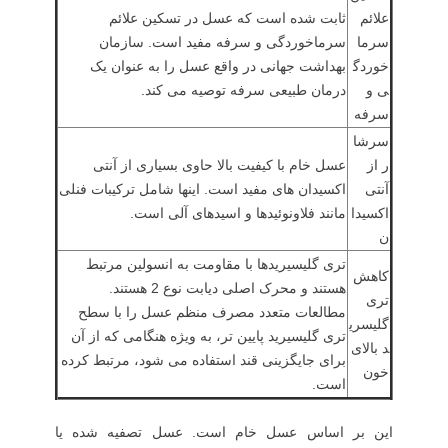
علائم
ثابت شده است که عسل در تسکین علائم
سرما
سرماخوردگی و سرفه مفید است. سازمان
خوردگ
بهداشت جهانی در واقع عسل را به عنوان یک
ی و
درمان طبیعی سرفه توصیه می کند.
سرفه
سرشا
ر از
عسل خام با کیفیت بالا حاوی بسیاری از آنتی
آنتی
اکسیدان های مفید است. اینها شامل ترکیبات فنلی
اکسیدا
مانند فلاونوئیدها و اسیدهای آلی است.
ن
تری گلیسیریدها با مقاومت به انسولین مرتبط
کاهش
هستند و محرک اصلی دیابت نوع 2 هستند.
تری
مطالعات متعدد مصرف منظم عسل را با سطح
گلیسری
تری گلیسیرید پایین تر، به ویژه هنگامی که از آن
د بالای
برای جایگزینی قند استفاده می شود، مرتبط کرده
خون
است.
این بر اساس عسل خام است. عسل تصفیه شده یا