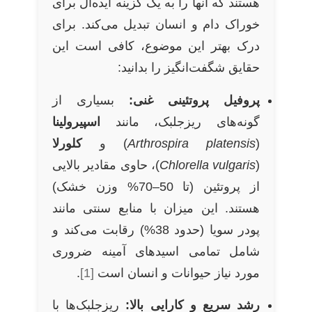
هستند که آنها را به یک گزینه ایده‌آل برای
خوراک دام و انسان تبدیل می‌کند. برای
درک بهتر این موضوع، کافی است این
حقایق شگفت‌انگیز را بدانید:
پروفیل پروتئینی غنی:
بسیاری از
گونه‌های ریزجلبک، مانند
اسپیرولینا
(
Arthrospira platensis
) و
کلورلا
(
Chlorella vulgaris
)، حاوی مقادیر بالایی
از پروتئین (تا 50–70% وزن خشک)
هستند. این میزان با منابع سنتی مانند
پودر سویا (حدود 38%) رقابت می‌کند و
شامل تمامی اسیدهای آمینه ضروری
مورد نیاز حیوانات و انسان است
[1]
.
رشد سریع و کارایی بالا:
ریزجلبک‌ها با