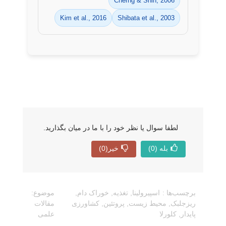
Cherng & Shih, 2006
Kim et al., 2016
Shibata et al., 2003
لطفا سوال یا نظر خود را با ما در میان بگذارید.
بله
(0)
خیر
(0)
برچسب‌ها :
اسپیرولینا
,
تغذیه
,
خوراک دام
,
موضوع:
ریزجلبک
,
محیط زیست
,
پروتئین
,
کشاورزی
مقالات
پایدار
,
کلورلا
علمی