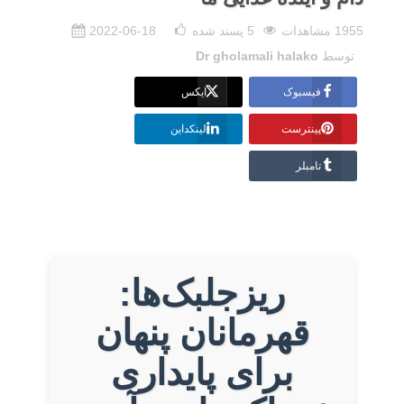
1955 مشاهدات
5
پسند شده
2022-06-18
توسط
Dr gholamali halako
فیسبوک
ایکس
پینترست
لینکداین
تامبلر
ریزجلبک‌ها:
قهرمانان پنهان
برای پایداری