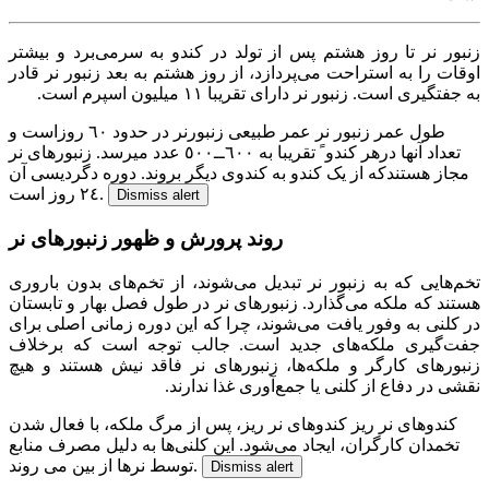
زنبور نر تا روز هشتم پس از تولد در کندو به سرمی‌برد و بيشتر
اوقات را به استراحت می‌پردازد، از روز هشتم به بعد زنبور نر قادر
به جفتگيری است. زنبور نر دارای تقريبا ١١ ميليون اسپرم است.
طول عمر زنبور نر
عمر طبيعی زنبورنر در حدود ٦٠ روزاست و
تعداد آنها درهر کندو ً تقريبا به ٦٠٠ــ٥٠٠ عدد میرسد. زنبورهای نر
مجاز هستندکه از يک کندو به کندوی ديگر بروند. دوره دگرديسی آن
٢٤ روز است.
Dismiss alert
روند پرورش و ظهور زنبورهای نر
تخم‌هایی که به زنبور نر تبدیل می‌شوند، از تخم‌های بدون باروری
هستند که ملکه می‌گذارد. زنبورهای نر در طول فصل بهار و تابستان
در کلنی به وفور یافت می‌شوند، چرا که این دوره زمانی اصلی برای
جفت‌گیری ملکه‌های جدید است. جالب توجه است که برخلاف
زنبورهای کارگر و ملکه‌ها، زنبورهای نر فاقد نیش هستند و هیچ
نقشی در دفاع از کلنی یا جمع‌آوری غذا ندارند.
کندوهای نر ریز
کندوهای نر ریز، پس از مرگ ملکه، با فعال شدن
تخمدان کارگران، ایجاد می‌شود. این کلنی‌ها به دلیل مصرف منابع
توسط نرها از بین می روند.‌
Dismiss alert