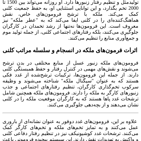
تولیدمثل و تنظیم رفتار زنبورها دارد. او روزانه می‌تواند بین 1500 تا
2000 تخم بگذارد، و این توانایی استثنایی او، به حفظ جمعیت کلنی
کمک می‌کند. ملکه با ترشح فرومون‌های خاص، نقش
هماهنگ‌کننده‌ای را در کلنی ایفا می‌کند که به "عطر ملکه" نیز
معروف است. این فرومون‌ها نه‌تنها از رشد تخمدان در کارگران
جلوگیری می‌کنند، بلکه رفتارهای اجتماعی کلنی، از جمله تولید موم
و جمع‌آوری منابع را تنظیم می‌کنند.
اثرات فرمون‌های ملکه در انسجام و سلسله مراتب کلنی
فرومون‌های ملکه زنبور عسل از منابع مختلفی در بدن ترشح
می‌شوند و نقش‌های مهمی در کنترل رفتار و حفظ همبستگی کلنی
دارند. از جمله این فرومون‌ها، ترکیبات ترشح‌شده از غدد فکی
هستند که به عنوان "سیگنال ملکه" شناخته می‌شوند و وظیفه
سرکوب تخم‌گذاری کارگران، تنظیم رفتارهای اجتماعی و جذب
زنبورهای کارگر به ملکه را دارند. فرومون‌های ملکه همچنین شامل
ترشحات غدد پاها هستند که به کارگران موقعیت ملکه را در کلنی
نشان می‌دهند و از بچه‌دهی جلوگیری می‌کنند.
علاوه بر این، فرومون‌های غدد دوفور به عنوان نشانه‌ای از باروری
عمل می‌کنند و به تمایز تخم‌های ملکه و تخم‌های کارگر کمک
می‌کنند. ترشحات غدد کوشیونیکف نیز در تنظیم رفتار دفاعی کلنی
و واکنش به تهدیدات نقش دارند. این سیستم پیچیده فرومونی باعث