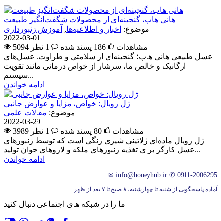
هانی هاب، گنجینه‌ای از محصولات شگفت‌انگیز طبیعت
موضوع:
اخبار و اطلاعیه‌ها
,
آموزش زنبورداری
2022-03-01
5094 مشاهدات
186
پسند شده
1 نظر
عسل طبیعی هانی هاب؛ گنجینه‌ای از سلامتی و طراوت. عسل‌های
ارگانیک و خالص ما، سرشار از خواص درمانی مانند تقویت
سیستم...
ادامه خواندن
ژل رویال: خواص، مزایا و عوارض جانبی
موضوع:
مقالات علمی
2022-03-29
3989 مشاهدات
80
پسند شده
1 نظر
ژل رویال ماده‌ای ژلاتینی شیری رنگی است که توسط زنبورهای
عسل کارگر برای تغذیه زنبورهای ملکه و لاروهای جوان تولید...
ادامه خواندن
✉
info@honeyhub.ir
✆
0911-2006295
آماده پاسخگویی از شنبه تا چهارشنبه، ۸ صبح تا ۷ بعد از ظهر
ما را در شبکه های اجتماعی دنبال کنید