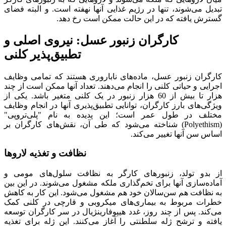
تبدیل می‌شوند، تنها در رژیم غذایی آنها نهفته است. و البته فضای
گسترش یافته که در این حالت ممکن است رخ دهد.
کارگران زنبور عسل: نیروی اصلی و
تطبیق‌پذیر کلنی
کارگران زنبور عسل، ماده‌های ناباروری هستند که تمامی وظایف
اجرایی و حیاتی کلنی را انجام می‌دهند. تعداد آنها ممکن است از چند
هزار تا بیش از 60 هزار زنبور در یک کلنی متغیر باشد. یکی از
ویژگی‌های بارز کارگران، توانایی تطبیق‌پذیری آنها در انجام وظایف
مختلف در طول عمر است؛ این پدیده به نام "پلی‌تروپی"
(Polyethism) شناخته می‌شود که طی آن، نقش‌های کارگران بر
اساس سن آنها تغییر می‌کند.
نظافت و تغذیه لاروها
از بدو تولد، زنبورهای کارگر به نظافت سلول‌های مومی و
آماده‌سازی آنها برای تخم‌گذاری ملکه مشغول می‌شوند. در این بین
به نظافت هم سن‌سالان خود هم مشغول می‌شود. این کار به کاهش
خطرات مربوط به بیماری‌های میکروبی و قارچی در کلنی کمک
می‌کند. پس از چند روز، غدد هیپوفارینژیال در سر کارگران توسعه
یافته و ترشح ژله سلطنتی را آغاز می‌کنند. این ژله برای تغذیه