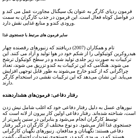
فرمون ردپای کارگر به عنوان یک سیگنال مجاورت عمل می کند و
در فواصل کوتاه فعال است. این فرمون در جذب کارگران به سمت
ورودی کندو و منابع غذایی نقش دارد.
سایر فرمون های مرتبط با جستجوی غذا
تام و همکاران (2007) دریافتند که زنبورهای رقصنده چهار
هیدروکربن کوتیکولی را از شکم خود در هوا تولید و آزاد می کنند. این
ترکیبات به صورت زیر جلدی تولید شده و در سطح کوتیکول ترشح
می شوند. هنگامی که این ترکیبات به کندو تزریق می شوند، تعداد
چراگرانی که از کندو خارج می‌شوند به طور قابل توجهی افزایش
می‌یابد. این نشان می‌دهد که این ترکیبات نقشی در استخدام کارگر
دارند.
رفتار دفاعی: فرمون‌های هشداردهنده
نبورهای عسل به دلیل رفتار دفاعی خود که اغلب شامل نیش زدن
است، شناخته شده‌اند. رفتار دفاعی اولین کار بیرون از لانه است که
توسط کارگران انجام می‌شود و بنابراین در سنین پایین‌تر از
جستجوی غذا آغاز می‌شود. دو نوع مختلف از کارگران درگیر رفتار
دفاعی هستند: نگهبانان و مدافعان. زنبورهای نگهبان کارگرانی
هستند که در ورودی کندو در جستجوی تهدیدات احتمالی گشت