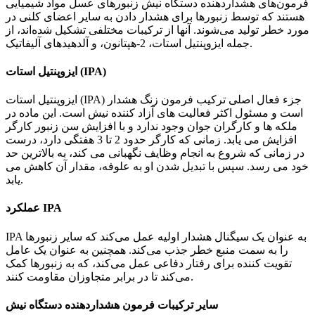
فرمون‌های هشداردهنده دستگاه نیش زنبورهای عسل مواد شیمیایی
هستند که توسط زنبورها برای هشدار دادن به سایر اعضای کلنی در
مورد خطر تولید می‌شوند. آنها از ترکیبات مختلفی تشکیل شده‌اند، از
جمله ایزوپنتیل استات، 2-هپتانون، و آلدهیدهای آلیفاتیک.
ایزوپنتیل استات (IPA)
ایزوپنتیل استات (IPA) جزء فعال اصلی ترکیب فرمون زنگ هشدار
است و مسئول اکثر فعالیت های آزاد کننده نیش است. این ماده در
ملکه ها و کارگران جوان وجود ندارد و با افزایش سن زنبور کارگر
افزایش می یابد. زمانی که کارگر حدود 2 تا 3 هفتگی دارد، درست
در زمانی که شروع به انجام وظایف نگهبانی می کند، به بالاترین حد
خود می رسد. سپس با تبدیل شدن او به علوفه، مقدار آن کاهش می
یابد.
عملکرد IPA
IPA به عنوان یک سیگنال هشدار اولیه عمل می‌کند که سایر زنبورها
را به سمت منبع خطر جذب می‌کند. همچنین به عنوان یک عامل
تقویت کننده برای رفتار دفاعی عمل می‌کند، که به زنبورها کمک
می‌کند تا در برابر متجاوزان مقاومت کنند.
سایر ترکیبات فرمون هشداردهنده دستگاه نیش