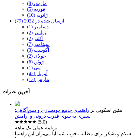
مارس (8)
فوریه (5)
ژانویه (10)
ارسال شده در 2022 (79)
دسامبر (1)
نوامبر (2)
اکتبر (2)
سپتامبر (7)
آگوست (3)
جولای (2)
ژوئن (6)
می (1)
آوریل (42)
مارس (13)
آخرین نظرات
متین اسکویی
بر
راهنمای جامع خودسازی و ذهن‌آگاهی:
سفری به سوی قدرت درونی و آرامش
★★★★★
(5.0)
برنامه عملی یک ماهه
سلام و تشکر برای مطالب خوب شما آیا می‌توان این راهنما