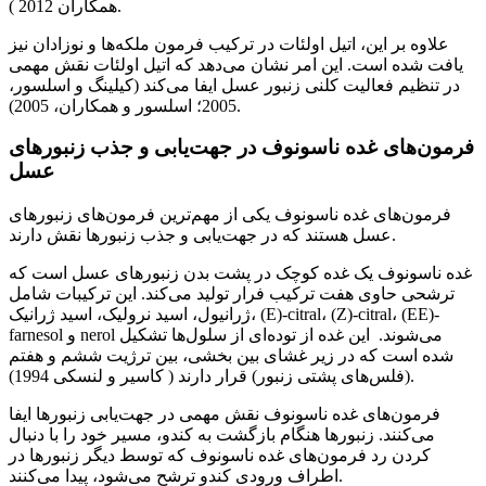
همکاران 2012 ).
علاوه بر این، اتیل اولئات در ترکیب فرمون ملکه‌ها و نوزادان نیز
یافت شده است. این امر نشان می‌دهد که اتیل اولئات نقش مهمی
در تنظیم فعالیت کلنی زنبور عسل ایفا می‌کند (کیلینگ و اسلسور،
2005؛ اسلسور و همکاران، 2005).
فرمون‌های غده ناسونوف در جهت‌یابی و جذب زنبورهای
عسل
فرمون‌های غده ناسونوف یکی از مهم‌ترین فرمون‌های زنبورهای
عسل هستند که در جهت‌یابی و جذب زنبورها نقش دارند.
غده ناسونوف یک غده کوچک در پشت بدن زنبورهای عسل است که
ترشحی حاوی هفت ترکیب فرار تولید می‌کند. این ترکیبات شامل
ژرانیول، اسید نرولیک، اسید ژرانیک، (E)-citral، (Z)-citral، (EE)-
farnesol و nerol می‌شوند. این غده از توده‌ای از سلول‌ها تشکیل
شده است که در زیر غشای بین بخشی، بین ترژیت ششم و هفتم
(فلس‌های پشتی زنبور) قرار دارند ( کاسیر و لنسکی 1994).
فرمون‌های غده ناسونوف نقش مهمی در جهت‌یابی زنبورها ایفا
می‌کنند. زنبورها هنگام بازگشت به کندو، مسیر خود را با دنبال
کردن رد فرمون‌های غده ناسونوف که توسط دیگر زنبورها در
اطراف ورودی کندو ترشح می‌شود، پیدا می‌کنند.