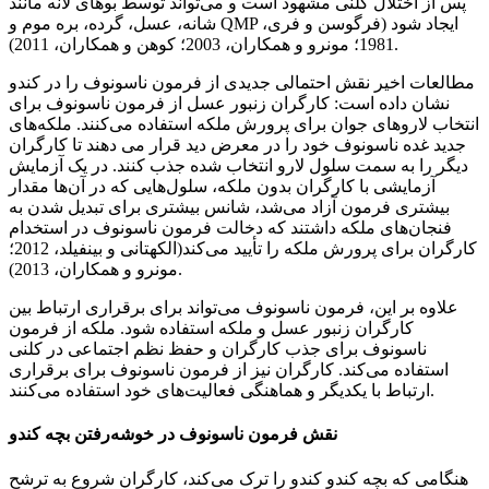
پس از اختلال کلنی مشهود است و می‌تواند توسط بوهای لانه مانند
شانه، عسل، گرده، بره موم و QMP ایجاد شود (فرگوسن و فری،
1981؛ مونرو و همکاران، 2003؛ کوهن و همکاران، 2011).
مطالعات اخیر نقش احتمالی جدیدی از فرمون ناسونوف را در کندو
نشان داده است: کارگران زنبور عسل از فرمون ناسونوف برای
انتخاب لاروهای جوان برای پرورش ملکه استفاده می‌کنند. ملکه‌های
جدید غده ناسونوف خود را در معرض دید قرار می دهند تا کارگران
دیگر را به سمت سلول لارو انتخاب شده جذب کنند. در یک آزمایش
آزمایشی با کارگران بدون ملکه، سلول‌هایی که در آن‌ها مقدار
بیشتری فرمون آزاد می‌شد، شانس بیشتری برای تبدیل شدن به
فنجان‌های ملکه داشتند که دخالت فرمون ناسونوف در استخدام
کارگران برای پرورش ملکه را تأیید می‌کند(الکهتانی و بینفیلد، 2012؛
مونرو و همکاران، 2013).
علاوه بر این، فرمون ناسونوف می‌تواند برای برقراری ارتباط بین
کارگران زنبور عسل و ملکه استفاده شود. ملکه از فرمون
ناسونوف برای جذب کارگران و حفظ نظم اجتماعی در کلنی
استفاده می‌کند. کارگران نیز از فرمون ناسونوف برای برقراری
ارتباط با یکدیگر و هماهنگی فعالیت‌های خود استفاده می‌کنند.
نقش فرمون ناسونوف در خوشه‌رفتن بچه کندو
هنگامی که بچه کندو کندو را ترک می‌کند، کارگران شروع به ترشح