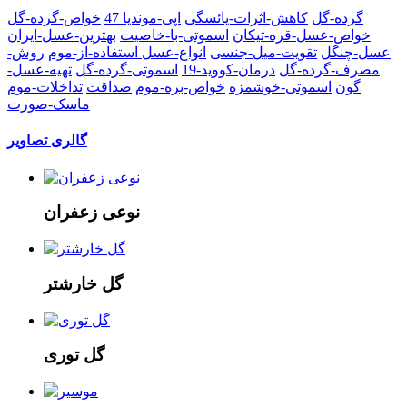
گرده-گل
کاهش-اثرات-یائسگی
اپی-موندیا 47
خواص-گرده-گل
خواص-عسل-قره-تیکان
اسموتی-با-خاصیت
بهترین-عسل-ایران
عسل-چنگل
تقویت-میل-جنسی
انواع-عسل
استفاده-از-موم
روش-
مصرف-گرده-گل
درمان-کووید-19
اسموتی-گرده-گل
تهیه-عسل-
گون
اسموتی-خوشمزه
خواص-بره-موم
صداقت
تداخلات-موم
ماسک-صورت
گالری تصاویر
نوعی زعفران
گل خارشتر
گل توری