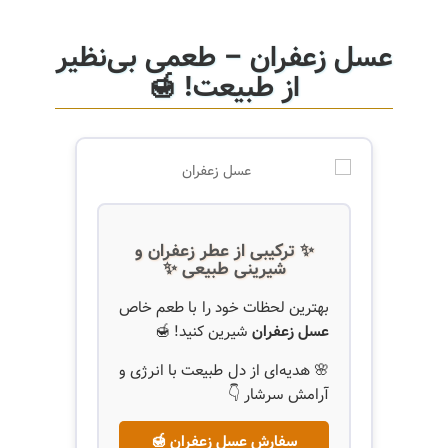
عسل زعفران – طعمی بی‌نظیر
از طبیعت! 🍯
✨ ترکیبی از عطر زعفران و
شیرینی طبیعی ✨
بهترین لحظات خود را با طعم خاص
عسل زعفران
شیرین کنید! 🍯
🌸 هدیه‌ای از دل طبیعت با انرژی و
آرامش سرشار 👇