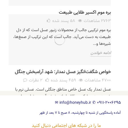
بره موم اکسیر طلایی طبیعت
2763 مشاهدات
58
پسند شده
بره موم ترکیبی جالب از محصولات زنبور عسل است که از دل
طبیعت به دست می‌آید. جالب است که این ترکیب از صمغ‌ها،
شیره‌ها و...
ادامه خواندن
خواص شگفت‌انگیز عسل نمدار: شهد آرامبخش جنگل
4700 مشاهدات
459
پسند شده
2 نظرات
عسل نمدار یک عسل خاص مناطق جنگلی است. عسلی نرم با
شیرینی متوسط که به ذائقه ایرانی خوش آمده و خواص دارویی
✉
info@honeyhub.ir
✆
0911-2006295
جالبی برای...
ادامه خواندن
آماده پاسخگویی از شنبه تا چهارشنبه، ۸ صبح تا ۷ بعد از ظهر
ما را در شبکه های اجتماعی دنبال کنید