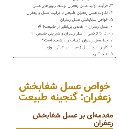
3. فرآیند تولید عسل زعفران توسط زنبورهای عسل
4. تفاوت عسل زعفران طبیعی با ترکیب عسل و زعفران
5. خواص شفابخش عسل زعفران
6. عسل زعفران – طعمی بی‌نظیر از طبیعت! 🍯
6.0.1. ✨ ترکیبی از عطر زعفران و شیرینی طبیعی ✨
7. چرا عسل زعفران کمیاب و ارزشمند است؟
8. کاربردهای عسل زعفران در زندگی روزمره
9. نتیجه‌گیری
خواص عسل شفابخش
زعفران: گنجینه طبیعت
مقدمه‌ای بر عسل شفابخش
زعفران