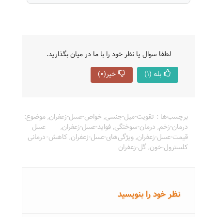
لطفا سوال یا نظر خود را با ما در میان بگذارید.
بله
(1)
خیر
(0)
برچسب‌ها :
تقویت-میل-جنسی
,
خواص-عسل-زعفران
,
موضوع:
درمان-زخم
,
درمان-سوختگی
,
فواید-عسل-زعفران
,
عسل
قیمت-عسل-زعفران
,
ویژگی‌های-عسل-زعفران
,
کاهش-
درمانی
کلسترول-خون
,
گل-زعفران
نظر خود را بنویسید