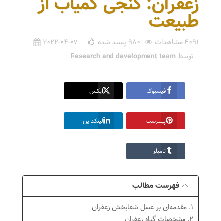
زعفران: گنجی کمیاب از
طبیعت
4091 مشاهدات
980
پسند شده
2022-04-07
توسط
Research and development team
فیسبوک
ایکس
پینترست
لینکداین
تامبلر
فهرست مطالب
1. مقدمه‌ای بر عسل شفابخش زعفران
2. مشخصات گیاه زعفران