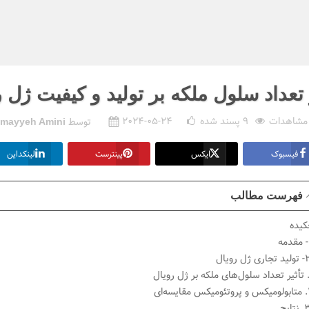
 تعداد سلول ملکه بر تولید و کیفیت ژل 
9
پسند شده
2024-05-24
توسط
mayyeh Amini
فیسبوک
ایکس
پینترست
لینکداین
فهرست مطالب
‌ای