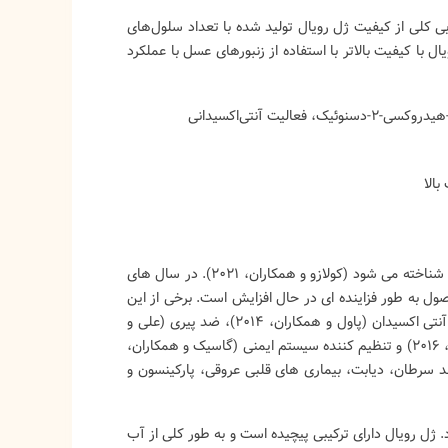
بی کلی از کیفیت ژل رویال تولید شده با تعداد سلول‌های
ل با کیفیت بالاتر با استفاده از زنبورهای عسل با عملکرد
بالا
ژل رویال، یک محصول طبیعی کندو، به عنوان یک غذای کاربردی برای ارتقای سلامتی شناخته می شود (کولازو و همکاران، ۲۰۲۱). در سال های
ول به طور فزاینده ای در حال افزایش است. برخی از این
خواص عبارتند از: ضد سرطان (میاتا و همکاران، ۲۰۲۰؛ البلاوی و همکاران، ۲۰۲۲)، آنتی اکسیدان (پاول و همکاران، ۲۰۱۴)، ضد پیری (علی و
یال چیست؟ راهنمای کامل
همه چیزی که باید درباره عسل
کنوگی، ۲۰۲۰)، ضد میکروب (فراتینی و همکاران، ۲۰۱۶)، ضد التهاب (چن و همکاران، ۲۰۱۶) و تنظیم کننده سیستم ایمنی (گاسیک و همکاران،
، عوارض و نحوه مصرف
بدانید
مانند سرطان، دیابت، بیماری های قلبی عروقی، پارکینسون و
3112
پسندشده
7728 بازدید
3207
پسندشده
ید که ژل رویال چگونه ملکه را
عسل یک ماده غذایی طبیعی و سالم
ژل رویال دارای ترکیبی پیچیده است و به طور کلی از آب