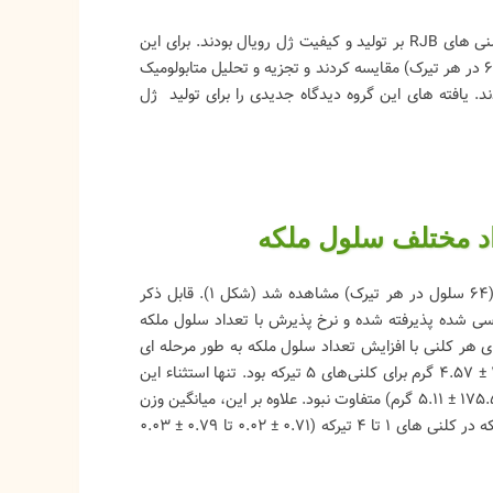
در این مطالعه، این گروه از محققان به دنبال کشف اثر تعداد سلول‌های ملکه در کلنی های RJB بر تولید و کیفیت ژل رویال بودند. برای این
منظور، نرخ پذیرش لارو و عملکرد RJ کلنی های RJB را با 1 تا 5 تیرک سلول ملکه (64 در هر تیرک) مقایسه کردند و تجزیه و تحلیل متابولومیک
ند. یافته های این گروه دیدگاه جدیدی را برای تولید ژل
ظرفیت قابل توجهی برای تولید ژل رویال در کلنی هایی با ۱ تا ۵ تیرک سلول ملکه (۶۴ سلول در هر تیرک) مشاهده شد (شکل ۱). قابل ذکر
لنی های بررسی شده پذیرفته شده و نرخ پذیرش با تعداد سلول ملکه
ازای هر کلنی با افزایش تعداد سلول ملکه به طور مرحله ای
افزایش یافت، به این معنی که ۴۸.۳۲ ± ۲.۲۸ گرم برای کلنی‌های ۱ تیرکه تا ۱۸۹.۹۵ ± ۴.۵۷ گرم برای کلنی‌های ۵ تیرکه بود. تنها استثناء این
بود که عملکرد ژل رویال ۵ تیرکه به طور معنی داری با عملکرد کلنی های ۴ تیرکه (۱۷۵.۵۰ ± ۵.۱۱ گرم) متفاوت نبود. علاوه بر این، میانگین وزن
ژل رویال به ازای هر سلول ملکه نیز تحت تأثیر تعداد سلول ملکه (QCN) قرار گرفت که در کلنی های ۱ تا ۴ تیرکه (۰.۷۱ ± ۰.۰۲ تا ۰.۷۹ ± ۰.۰۳