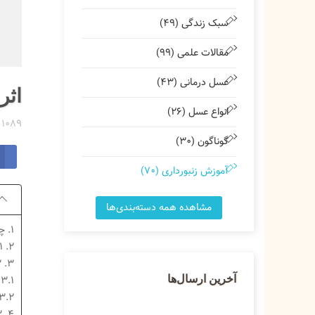
سبک زندگی (49)
مقالات علمی (99)
عسل درمانی (43)
اثر
انواع عسل (26)
1089 مشاهدات
گوناگون (30)
آموزش زنبورداری (70)
مشاهده همه دسته‌بندی‌ها
1. چکیده
2. 1- مقدمه
3. 2- تولید تجاری ژل رویال
3.1. تأثیر تعداد سلول‌های ملکه بر ژل رویال
آخرین ارسال‌ها
3.2. متابولومیکس و پروتئومیکس مقایسه
4. ۳. نتایج