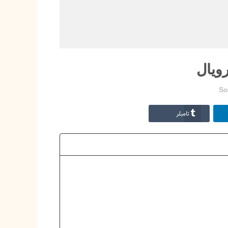
رویال
So
تامبلر