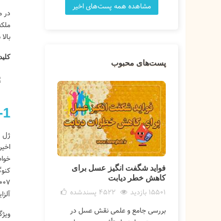
مشاهده همه پست‌های اخیر
در م
ملکه
بالا
کلید
پست‌های محبوب
1- مقدمه
اخیر
فواید شگفت انگیز عسل برای
ارائه محصولا
کاهش خطر دیابت
علمی شفاف
15501 بازدید
4522
پسندشده
10569 بازدید
آلزایم
بررسی جامع و علمی نقش عسل در
هانی‌هاب با ش
ویژگ