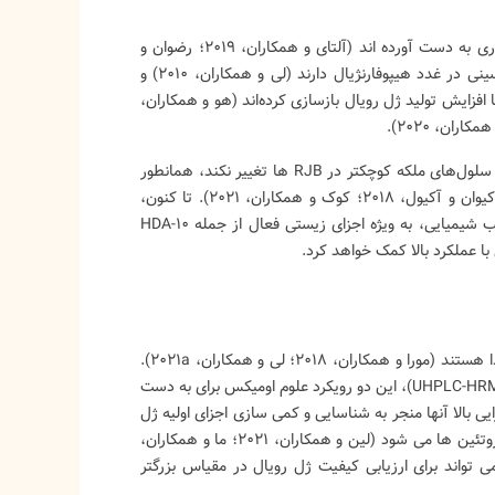
برخلاف این نژادهای زنبور عسل، RJB ها در طول دهه ها اصلاح نژاد خواص سازگاری به دست آورده اند (آلتای و همکاران، 2019؛ رضوان و
همکاران، 2020). قابل توجه است که پرستاران RJB اندازه بزرگتری از سلول‌های آسینی در غدد هیپوفارنژیال دارند (لی و همکاران، 2010) و
 افزایش تولید ژل رویال بازسازی کرده‌اند (هو و همکاران،
بنابراین، بسیار محتمل است که عملکرد و کیفیت ژل رویال با طیف وسیعی از تعداد سلول‌های ملکه کوچکتر در RJB ها تغییر نکند، همانطور
که در سایر نژادهای زنبور عسل آزمایش شده است (ساهینلر و ساهینلر، 2002؛ اوکیوان و آکیول، 2018؛ کوک و همکاران، 2021). تا کنون،
مشخص نیست که چه تعداد سلول ملکه منجر به تفاوت در تامین ژل رویال و ترکیب شیمیایی، به ویژه اجزای زیستی فعال از جمله 10-HDA
متابولومیکس و پروتئومیکس مقایسه‌ای رویکردهای قدرتمندی برای ارزیابی کیفیت غذا هستند (مورا و همکاران، 2018؛ لی و همکاران، 2021a).
بر اساس تکنیک کروماتوگرافی مایع با کارایی بالا - طیف سنجی جرمی با وضوح بالا (UHPLC-HRMS)، این دو رویکرد علوم اومیکس برای به دست
یی بالا آنها منجر به شناسایی و کمی سازی اجزای اولیه ژل
رویال از جمله لیپیدها، کربوهیدرات ها، ویتامین ها، فلاون ها، اسیدهای آمینه و پروتئین ها می شود (لین و همکاران، 2021؛ ما و همکاران،
ای کمی در این مواد می تواند برای ارزیابی کیفیت ژل رویال در مقیاس بزرگتر