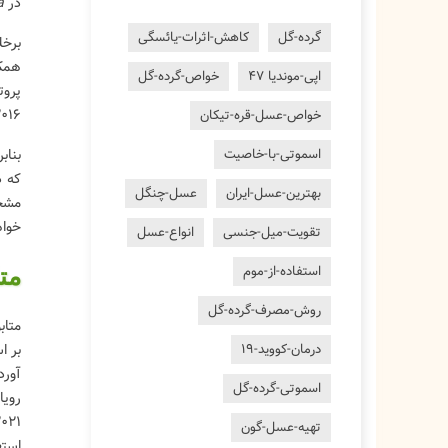
در A. m.
a
گرده-گل
کاهش-اثرات-یائسگی
اپی-موندیا 47
خواص-گرده-گل
پروت
2016؛ آررسو و همکاران، 2018؛ هو و همکاران، 2019ب؛ وو و همکاران، 2019؛
خواص-عسل-قره-تیکان
اسموتی-با-خاصیت
بهترین-عسل-ایران
عسل-چنگل
خواهد 
تقویت-میل-جنسی
انواع-عسل
استفاده-از-موم
مت
روش-مصرف-گرده-گل
درمان-کووید-19
آورد
اسموتی-گرده-گل
تهیه-عسل-گون
استف