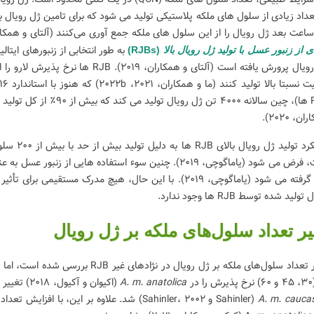
عداد زیادی از سلول های ملکه پلاستیکی تولید می شود که برای تامین ژل رویال 
 عسل زعفرانی -
طرز تهیه کیک عسلی روسی
معجون
وشمزه
مدوویک - آموزش مرحله به
تقویت
به طور انتخابی از زنبورهای ایتالیا
ی از زنبور عسل با تولید ژل رویال بالا
(RJBs)
مرحله کیک رژیمی
خواص
5
پسندشده
389 بازدید
1
پسندشده
326 بازدید
کیک عسل زعفرانی را
آموزش پخت لایه به لایه کیک عسلی
یاد بگ
ه گام دستورالعمل حرفه
مدوویک، دسر کلاسیک روسی. با این
باعث ت
ن، 2020).
کنید. یک کیک سالم و
دستور پخت، یک کیک عسل مجلسی و
بررسی 
عملکرد تو
خوشمزه با بافتی نرم و...
روش ته
ادامه خواندن
ادامه 
ولید شده توسط RJB ها وجود ندارد.
ثیر تعداد سلول‌های ملکه بر ژل رویال
تاثیر تعداد سلول‌های ملکه بر ژل رویال
در
A. m. anatolica
(اکیوان و آکیول، 2018) تغییر نداد، اما منجر به کاهش نرخ پذیرش و تامین ژل رویال در
A. m. cauca