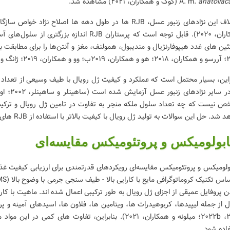
anatoliac
(کوک و همکاران، 2021) مشاهده شد.
ئین های غدد هیپوفارنژیال و مندیبول، همولنف، مغز و آنتن‌ها را برای مطابقت با
 ژانگ و همکاران، 2020).
شد. حل این سوالات به تولید ژل رویال با کیفیت بالاتر با استفاده از RJB های با عملکرد بالا کمک خواهد کرد.
ابولومیکس و پروتئومیکس مقایسه‌ای
ن پروفایل عمیقی از اجزای ژل رویال به طور ترکیبی اعمال شده اند. ماهیت با کارا
2021، 2022b؛ میلونه و همکاران، 2021). بنابراین، تفاوت ه
اده شود.