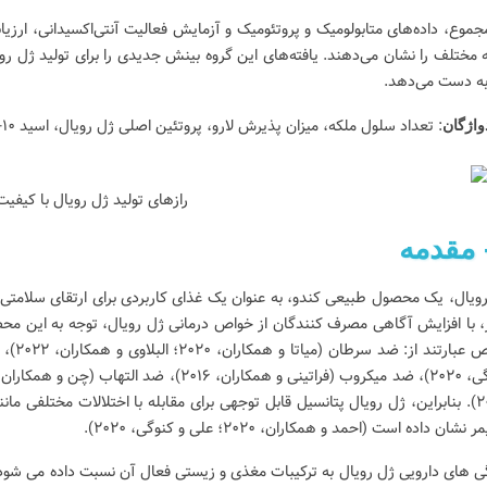
جموع، داده‌های متابولومیک و پروتئومیک و آزمایش فعالیت آنتی‌اکسیدانی، ارزیا
 مختلف را نشان می‌دهند. یافته‌های این گروه بینش‌ جدیدی را برای تولید ژل رویا
 به دست می‌دهد.
: تعداد سلول ملکه، میزان پذیرش لارو، پروتئین اصلی ژل رویال، اسید ۱۰-هیدروکسی-۲-دسنوئیک، فعالیت آنتی‌اکسیدانی
واژگان
رازهای تولید ژل رویال با کیفیت 
، با افزایش آگاهی مصرف کنندگان از خواص درمانی ژل رویال، توجه به این محص
ت سالم و اطلاعات
آنزیم‌های شگفت انگیز عسل خام |
ژل رو
چرا آنزیم‌های عسل مهمند؟
فواید
۲۰۰۷). بنابراین، ژل رویال پتانسیل قابل توجهی برای مقابله با اختلالات مختلفی 
1251
پسندشده
9260 بازدید
1459
پسندشده
8964 بازدید
ر نشان داده است (احمد و همکاران، ۲۰۲۰؛ علی و کنوگی، ۲۰۲۰).
عار صداقت، شفافیت،
عسل خام ترکیبی کم نظیر از مواد مغذی
کشف کن
ی های دارویی ژل رویال به ترکیبات مغذی و زیستی فعال آن نسبت داده می شود. 