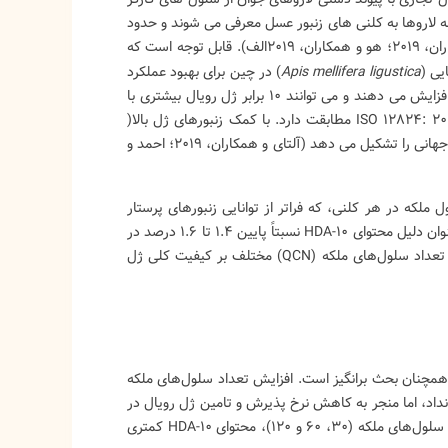
به لاروها به کلنی های زنبور عسل معرفی می شوند و حدود
 سیر و عسل برای لاغری و
راز کش آمدن پنیر موزارلا:
 سیستم ایمنی؛ طرز تهیه،
راهنمای علمی برای یک پیتزای
یی (
Apis mellifera ligustica
) در چین برای بهبود عملکرد
 و بررسی علمی
عالی
ژل رویال پرورش یافته است (آلتای و همکاران، ۲۰۱۹). RJB ها نرخ پذیرش لارو را افزایش می دهند و می توانند 10 برابر ژل رویال بیشتری با
3
پسندشده
1641 بازدید
4
پسندشده
کیفیت نسبتا بالا تولید کنند (ما و همکاران، 2021، 2022b) که هنوز با استاندارد ISO 12824: 2016 مطابقت دارد. با کمک زنبورهای ژل بالا(
یرید چگونه ترکیب سیر و عسل
پنیر موزارلای شما کش نمی‌آید یا
RJB ها)، چین سالانه 4000 تن ژل رویال تولید می کند که بیش از 90٪ از کل تولید جهانی را تشکیل می دهد (آلتای و همکاران، 2019؛ احمد و
قویت ایمنی و لاغری می‌شود.
می‌سوزد؟ راز آن در علم نهفته است. از
مکانیسم‌های بیوشیمیایی و
فرآیند پاستا فیلاتا تا نقش «کهنگی» و
لید ژل رویال بالای RJB ها به دلیل تولید بیش از حد با بیش از 200 سلول ملکه در هر کلنی، که فراتر از توانایی زنبورهای پرستار
یه معجون...
قندها در...
است، فرض می شود (یاماگوچی، 2019). چنین سوء استفاده هایی از زنبور عسل به عنوان دلیل محتوای 10-HDA نسبتاً پایین 1.4 تا 1.6 درصد در
خواندن
ادامه خواندن
نظر گرفته می شود (یاماگوچی، 2019). با این حال، هیچ مدرک مستقیمی برای تأثیر تعداد سلول‌های ملکه (QCN) مختلف بر کیفیت کلی ژل
 در نژادهای غیر RJB بررسی شده است، اما همچنان بحث برانگیز است. افزایش تعداد سلول‌های ملکه
(Sahinler و Sahinler، 2002) شد. علاوه بر این، با افزایش تعداد سلول‌های ملکه (30، 60 و 120)، محتوای 10-HDA کمتری