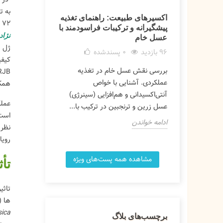
به ت
اکسیرهای طبیعت: راهنمای تغذیه
طرز تهیه کیک
۷۲ ساعت بعد ژل رویال را از این سلول های ملکه جمع آوری می‌کنند (آلتای و همکاران، ۲۰۱۹؛ هو و همکاران، ۲۰۱۹الف). قابل توجه است که
پیشگیرانه و ترکیبات فراسودمند با
کیک نرم و خ
نژاد
عسل خام
228 بازدید
96 بازدید
0
پسندشده
اگر می خواهید 
بررسی نقش عسل خام در تغذیه
تهیه کنید گام ب
عملکردی. آشنایی با خواص
همکارا
ای ما را دنبال 
آنتی‌اکسیدانی و هم‌افزایی (سینرژی)
ارگانیک را...
عسل زرین و ترنجبین در ترکیب با...
ادامه خواندن
ادامه خواندن
رویال ت
مشاهده همه پست‌های ویژه
تأ
ها (30، 45 و 60) نرخ پذیرش را 
sica
برچسب‌های بلاگ