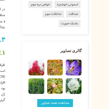
اسموتی-خوشمزه
خواص-بره-موم
صداقت
تداخلات-موم
و پر
ماسک-صورت
رویال با
۳. نتایج
گالری تصاویر
۳.۱ عملکرد ژل رویال و نرخ پذیرش لارو با
گرم) ۱۸.۸۲ تا ۳۲.۱۰ درصد بالاتر از کلنی های ۵ تیرکه (۰
مشاهده همه تصاویر