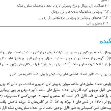
ال
 رویال
ب
نی
یده
 عسل زعفرانی -
طرز تهیه کیک عسلی روسی
معجون
وشمزه
مدوویک - آموزش مرحله به
تقویت
ارد
مرحله کیک رژیمی
خواص
5
پسندشده
ویال یک غذای کاربردی محبوب با اثرات فراوان در ارتقای سلامتی است. برای رو
ویال دارد
389 بازدید
1
پسندشده
326 بازدید
(QCN)، گروهی از محققان در چین عملکرد، میزان پذیرش لارو، پروفایل‌های متاب
ی‌گذارد
کیک عسل زعفرانی را
 در هر تیرک) را در کلنی‌های زنبور عسل RJB مقایسه کردند.
آموزش پخت لایه به لایه کیک عسلی
یاد بگ
ه گام دستورالعمل حرفه
مدوویک، دسر کلاسیک روسی. با این
باعث ت
کنید. یک کیک سالم و
ر این پست تاثیر تعداد شاخون‌های پلاستیکی را برای شما تشریح می کنیم.
دستور پخت، یک کیک عسل مجلسی و
بررسی 
خوشمزه با بافتی نرم و...
روش ته
 قابل توجهی کرد. افزایش تعداد سلول‌های ملکه تأثیر عمیقی بر روی پروفایل
ادامه خواندن
ادامه 
تدریج از ۲.۰۱٪ در کلنی‌های ۱ تیر
یت‌های آنتی‌اکسیدانی به طور قابل توجهی تحت تأثیر تعداد سلول‌های ملکه قرار نگ