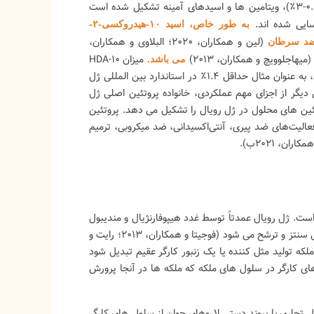
‌کند و چه پتانسیل شگفت‌انگیزی
است که دارای خواص و فواید درمانی
(۵۰-۷۰٪)، پروتئین (۹-۱۸٪)، کربوهیدرات (۷-۱۸٪)، چربی (۳-۸٪)، مواد معدنی (۰.۸-۳٪)، ویتامین ها و اسیدهای آمینه تشکیل شده است
لامتی، جوانی و تقویت ایمنی
بسیاری است. در این پست، به شما
به طور خاص، اسید ۱۰-هیدروکسی-۲-
ارد....
درباره عسل، انواع آن،...
(لین و همکاران، ۲۰۲۰؛ البلاوی و همکاران،
ضد سرطان
خواندن
ادامه خواندن
میهاجلوویچ و همکاران، ۲۰۱۳)
میزان ۱۰-HDA
می باشد.
به طور گسترده به عنوان مهم ترین معیار ارزیابی کیفیت ژل رویال شناخته می شود، به عنوان مثال حداقل ۱.۴٪ در استاندارد بین المللی ژل
 دیگر از اجزای مهم عملکردی، خانواده پروتئین اصلی ژل
که شامل ۹ پروتئین (MRJP1-9) می باشد و حدود ۹۰٪ از پروتئین های محلول در ژل رویال را تشکیل می دهد. پروتئین
و فعالیت‌های ضد پیری، آنتی‌اکسیدانی، ضد میکروبی، ترمیم
است. ژل رویال عمدتاً توسط غدد هیپوفارنژیال و مندیبول
زنبورهای کارگر برای تغذیه ملکه در طول زندگی و لاروهای کارگر فقط برای سه روز اول سنتز و ترشح می شود (فوجیتا و همکاران، ۲۰۱۳؛ رایت و
ه یک ملکه تولید مثل کننده یا یک زنبور کارگر عقیم تبدیل شود
وسط زنبورهای کارگر در سلول های ملکه که ملکه ها در آنجا پرورش
 کلنی محدود است. ژل رویال تجاری با پیوند دستی لاروهای جوان از سلول های کارگر