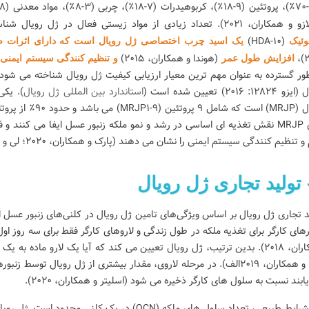
مسئولیت‌پذیری،
است که شامل آنزیم‌های شگفت انگیز
خلق می
نبور عسل به اذن
متعددی است که نقش مهمی در بهبود
برای س
ن، ۲۰۲۱). تعداد زیادی از مواد زیستی فعال در ژل رویال شناسایی شده اند.
سالم و طبیعی...
کیفیت و شفابخشی...
انسان د
(۱۰-HDA)
وئیک
یک اسید چرب اختصاصی ژل رویال است که دارای اثرات 
ادامه خواندن
ادامه 
۲
(هوندا و همکاران، ۲۰۱۵)
(
افزایش طول عمر
و تنظیم کنندگی سیستم ایمنی
۱۲۸۲: ۲۰۱۶) تعیین شده است (
استاندارد بین المللی ژل رویال
). یکی
رویال (MRJP) است 
های MRJP نقش تغذیه ای اساسی در رشد و نمو ملکه زنبور عسل ایفا می کنند 
 تنظیم کنندگی سیستم ایمنی را نشان می دهند (پارک و همکاران، ۲۰۲۰؛ لی و همکاران، ۲۰۲۱ب).
د تجاری ژل رویال بر اساس ویژگی‌های تامین ژل رویال در کلنی‌های زنبور عسل 
همکاران، ۲۰۱۸). بدین ترتیب، ژل رویال تعیین می کند که آیا یک لارو ماده ب
(هو و همکاران، ۲۰۱۹الف). در مرحله لاروی، مقدار بیشتری از ژل رویال ت
ابند نسبت به سلول های کارگر ذخیره می شود (اسلیتر و همکاران، ۲۰۲۰).
در شرایط طبیعی، تعداد سلول های ملکه (QCN) در یک