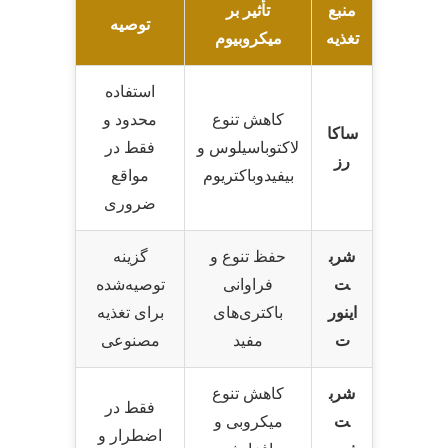
منبع
تأثیر بر
توصیه
تغذیه
میکروبیوم
استفاده
کاهش تنوع
محدود و
ساکا
لاکتوباسیلوس و
فقط در
رز
بیفیدوباکتریوم
مواقع
ضروری
شرب
حفظ تنوع و
گزینه
ت
فراوانی
توصیه‌شده
اینور
باکتری‌های
برای تغذیه
ت
مفید
مصنوعی
شرب
کاهش تنوع
فقط در
ت
میکروبی و
اضطرار و