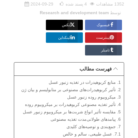
1352 مشاهدات
4
پسند شده
2024-09-29
توسط
Research and development team
فیسبوک
ایکس
پینترست
لینکداین
تامبلر
فهرست مطالب
1. منابع کربوهیدرات در تغذیه زنبور عسل
2. تأثیر کربوهیدرات‌های مصنوعی بر متابولیسم و بیان ژن
3. میکروبیوم روده زنبور عسل
4. تأثیر تغذیه مصنوعی کربوهیدرات بر میکروبیوم روده
5. مقایسه تأثیر انواع شربت‌ها بر میکروبیوم زنبور عسل
6. پیامدهای طولانی‌مدت تغذیه مصنوعی
7. جمع‌بندی و توصیه‌های کلیدی
7.1. عسل طبیعی، سالم و خالص