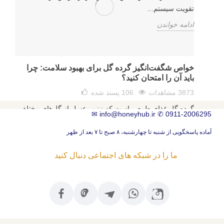
تقویت سیستم...
ادامه خواندن
خواص شگفت‌انگیز گرده گل برای بهبود سلامت: چرا
باید آن را امتحان کنید؟
3873 مشاهدات
106
پسند شده
گرده گل غذای طبیعی است که زنبور عسل از گل‌های مختلف
✉
info@honeyhub.ir
✆
0911-2006295
جمع‌آوری می کند. به عنوان غذایی سحرانگیز، گرده گل فواید
بسیاری...
آماده پاسخگویی از شنبه تا چهارشنبه، ۸ صبح تا ۷ بعد از ظهر
ادامه خواندن
ما را در شبکه های اجتماعی دنبال کنید