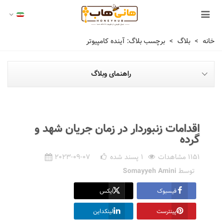
خانه
>
بلاگ
>
برچسب بلاگ: آینده کامپیوتر
راهنمای وبلاگ
اقدامات زنبوردار در زمان جریان شهد و
گرده
1151 مشاهدات
1
پسند شده
2023-09-07
توسط
Somayyeh Amini
فیسبوک
ایکس
پینترست
لینکداین