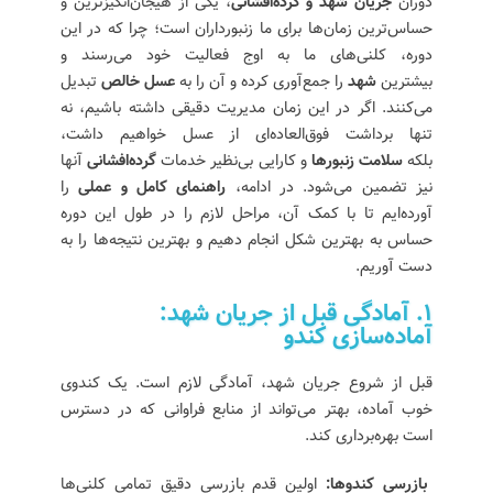
دوران
جریان شهد و گرده‌افشانی
، یکی از هیجان‌انگیزترین و
کلنی‌ها
حساس‌ترین زمان‌ها برای ما زنبورداران است؛ چرا که در این
9. 8. ثبت دقیق سوابق و رکورد کندوها
دوره، کلنی‌های ما به اوج فعالیت خود می‌رسند و
9.1. پیگیری تولید عسل: کلنی‌های پربازده خود را
بیشترین
شهد
را جمع‌آوری کرده و آن را به
عسل خالص
تبدیل
شناسایی کنید
می‌کنند. اگر در این زمان مدیریت دقیقی داشته باشیم، نه
9.2. نظارت بر عملکرد ملکه: بدانید چه زمانی ملکه را
تنها برداشت فوق‌العاده‌ای از عسل خواهیم داشت،
تعویض کنید
بلکه
سلامت زنبورها
و کارایی بی‌نظیر خدمات
گرده‌افشانی
آنها
9.3. ثبت موارد بیماری: پیش از وقوع مشکلات آماده
نیز تضمین می‌شود. در ادامه،
راهنمای کامل و عملی
را
باشید
آورده‌ایم تا با کمک آن، مراحل لازم را در طول این دوره
10. 9. برداشت عسل: زمان‌بندی کلید موفقیت است
حساس به بهترین شکل انجام دهیم و بهترین نتیجه‌ها را به
10.1. چگونگی برداشت عسل
دست آوریم.
10.2. کنترل کیفی عسل
11. 10. اقدامات پس از جریان شهد
۱. آمادگی قبل از جریان شهد:
12. نتیجه‌گیری
آماده‌سازی کندو
قبل از شروع جریان شهد، آمادگی لازم است. یک کندوی
خوب آماده، بهتر می‌تواند از منابع فراوانی که در دسترس
است بهره‌برداری کند.
بازرسی کندوها:
اولین قدم بازرسی دقیق تمامی کلنی‌ها