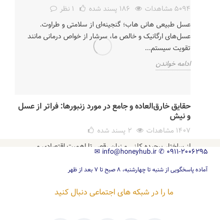
5094 مشاهدات
186
پسند شده
1 نظر
عسل طبیعی هانی هاب؛ گنجینه‌ای از سلامتی و طراوت.
عسل‌های ارگانیک و خالص ما، سرشار از خواص درمانی مانند
تقویت سیستم...
ادامه خواندن
حقایق خارق‌العاده و جامع در مورد زنبورها: فراتر از عسل
و نیش
1407 مشاهدات
2
پسند شده
از ساختار پیچیده کلنی و زبان رقص تا اهمیت اقتصادی و
✉
info@honeyhub.ir
✆
0911-2006295
راهکارهای حفاظت از زنبورها. جامع‌ترین راهنمای فارسی برای
شناخت...
آماده پاسخگویی از شنبه تا چهارشنبه، ۸ صبح تا ۷ بعد از ظهر
ادامه خواندن
ما را در شبکه های اجتماعی دنبال کنید