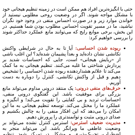
حتی با انگیزه‌ترین افراد هم ممکن است در زمینه تنظیم هیجانی خود
با مشکل مواجه شوند. اگر در وضعیت روحی مطلوبی نیستید از
خواندن موارد زیر و در صورت احساس منفی در وجود خود نگران
نباشید، ما در مسیر تقویت احساس مطلوب بودن شما هستیم. در
این بخش، برخی موانع رایج که می‌توانند مانع عملکرد حداکثر شوند
را بررسی خواهیم کرد:
ربوده شدن احساسی:
آیا تا به حال در شرایطی واکنش
تکانشی نشان داده‌اید و بعداً پشیمان شده‌اید؟ این اغلب ناشی
از «ربایش هیجانی» است، جایی که احساسات شدید بر
پردازش شناختی ما غلبه می‌کنند. تنظیم هیجانی به ما کمک
می‌کند تا علائم هشداردهنده ربوده شدن احساسی را تشخیص
دهیم و قبل از واکنش تکانشی، کنترل را دوباره به دست
آوریم.
حرف‌های منفی درونی:
یک منتقد درونی مداوم می‌تواند مانع
بزرگی برای موفقیت باشد. این گفتگوی درونی منفی،
احساسات تردید و بی کفایتی را تقویت می‌کند! و انگیزه و
عملکرد ما را مختل می‌کند. توسعه تنظیم هیجانی به ما این
امکان را می‌دهد که این افکار منفی را به چالش بکشیم و
صدای درونی مثبت و توانمندتری را پرورش دهیم.
مدیریت ضعیف استرس:
استرس کنترل نشده می‌تواند بر
وضعیت عاطفی ما ویرانگر باشد. این می‌تواند منجر به
اضطراب، تحریک‌پذیری و مشکل در تمرکز شود. تنظیم