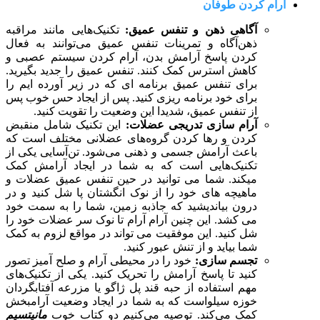
آرام کردن طوفان
آگاهی ذهن و تنفس عمیق:
تکنیک‌هایی مانند مراقبه
ذهن‌آگاه و تمرینات تنفس عمیق می‌توانند به فعال
کردن پاسخ آرامش بدن، آرام کردن سیستم عصبی و
کاهش استرس کمک کنند. تنفس عمیق را جدید بگیرید.
برای تنفس عمیق برنامه ای که در زیر آورده ایم را
برای خود برنامه ریزی کنید. پس از ایجاد حس خوب پس
از تنفس عمیق، شدیدا این وضعیت را تقویت کنید.
آرام سازی تدریجی عضلات:
این تکنیک شامل منقبض
کردن و رها کردن گروه‌های عضلانی مختلف است که
باعث آرامش جسمی و ذهنی می‌شود. تن‌آسایی یکی از
تکنیک‌هایی است که به شما در ایجاد آرامش کمک
میکند. شما می توانید در حین تنفس عمیق عضلات و
ماهیچه های خود را از نوک انگشتان پا شل کنید و در
درون بیاندیشید که جاذبه زمین، شما را به سمت خود
می کشد. این چنین آرام آرام تا نوک سر عضلات خود را
شل کنید. این موفقیت می تواند در مواقع لزوم به کمک
شما بیاید و از تنش عبور کنید.
تجسم سازی:
خود را در محیطی آرام و صلح آمیز تصور
کنید تا پاسخ آرامش را تحریک کنید. یکی از تکنیک‌های
مهم استفاده از حبه قند پل ژاگو یا مزرعه آفتابگردان
خوزه سیلواست که به شما در ایجاد وضعیت آرامبخش
کمک می‌کند. توصیه می‌کنیم دو کتاب خوب
مانیتسیم