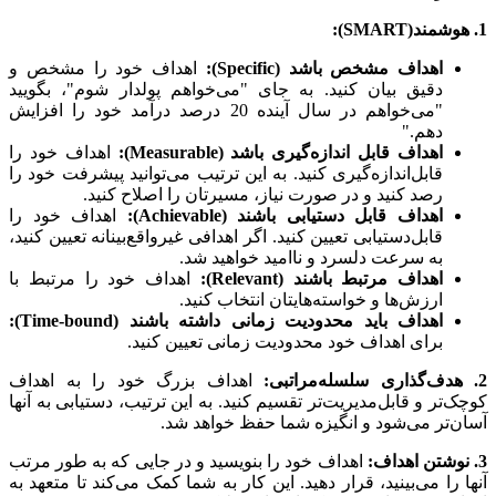
1. هوشمند(SMART):
اهداف مشخص باشد (
Specific
):
اهداف خود را مشخص و
دقیق بیان کنید. به جای "می‌خواهم پولدار شوم"، بگویید
"می‌خواهم در سال آینده 20 درصد درآمد خود را افزایش
دهم."
اهداف قابل اندازه‌گیری باشد (
Measurable
):
اهداف خود را
قابل‌اندازه‌گیری کنید. به این ترتیب می‌توانید پیشرفت خود را
رصد کنید و در صورت نیاز، مسیرتان را اصلاح کنید.
اهداف قابل دستیابی باشند (
Achievable
):
اهداف خود را
قابل‌دستیابی تعیین کنید. اگر اهدافی غیرواقع‌بینانه تعیین کنید،
به سرعت دلسرد و ناامید خواهید شد.
اهداف مرتبط باشند (
Relevant
):
اهداف خود را مرتبط با
ارزش‌ها و خواسته‌هایتان انتخاب کنید.
اهداف باید محدودیت زمانی داشته باشند (
Time-bound
):
برای اهداف خود محدودیت زمانی تعیین کنید.
2. هدف‌گذاری سلسله‌مراتبی:
اهداف بزرگ خود را به اهداف
کوچک‌تر و قابل‌مدیریت‌تر تقسیم کنید. به این ترتیب، دستیابی به آنها
آسان‌تر می‌شود و انگیزه شما حفظ خواهد شد.
3. نوشتن اهداف:
اهداف خود را بنویسید و در جایی که به طور مرتب
آنها را می‌بینید، قرار دهید. این کار به شما کمک می‌کند تا متعهد به