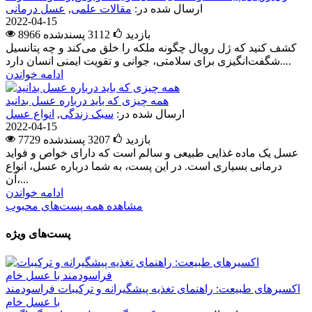
ارسال شده در:
مقالات علمی
,
عسل درمانی
2022-04-15
8966 بازدید
3112
پسندشده
کشف کنید که ژل رویال چگونه ملکه را خلق می‌کند و چه پتانسیل
شگفت‌انگیزی برای سلامتی، جوانی و تقویت ایمنی انسان دارد....
ادامه خواندن
همه چیزی که باید درباره عسل بدانید
ارسال شده در:
سبک زندگی
,
انواع عسل
2022-04-15
7729 بازدید
3207
پسندشده
عسل یک ماده غذایی طبیعی و سالم است که دارای خواص و فواید
درمانی بسیاری است. در این پست، به شما درباره عسل، انواع
آن،...
ادامه خواندن
مشاهده همه پست‌های محبوب
پست‌های ویژه
اکسیرهای طبیعت: راهنمای تغذیه پیشگیرانه و ترکیبات فراسودمند
با عسل خام