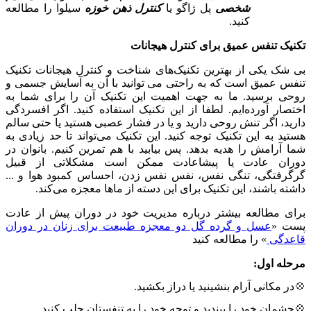
شخصی
پل ژاگو یا
کنترل ذهن خوزه
سیلوا را مطالعه
کنید.
تکنیک تنفس عمیق برای کنترل هیجانات
بی شک یکی از بهترین تکنیک‌های شناخت و کنترل هیجانات تکنیک
تنفس عمیق است که به راحتی می توانید با آن به آسایش جسمی و
روحی برسید. ما به جهت اهمیت این تکنیک آن را برای شما به
اختصار آورده‌ایم. لطفا از این تکنیک استفاده کنید. اگر افسردگی
دارید، اگر تنش روحی دارید و یا در فشار عصبی هستید یا حتی سالم
هستید به این تکنیک توجه کنید. این تکنیک می‌تواند تا حد زیادی به
شما آرامش را هدیه بدهد. پس بیابید با هم تمرین کنیم. بانوان در
دوران عادت یا پیشاعادت ممکن است مشکلاتی از قبیل
گرگرفتگی، تنگی نفس، نفس نفس زدن، احساس کمبود هوا و ...
داشته باشند، این تکنیک برای این دسته از ماها معجزه می‌کند.
برای مطالعه بیشتر درباره مدیریت خود در دوران پیش از عادت
پست «
عسل و گرده گل دو معجزه طبیعت برای زنان در دوران
قاعدگی
» را مطالعه کنید
مرحله اول:
💠در مکانی آرام بنشینید یا دراز بکشید.
💠چشمان خود را ببندید و توجه خود را به تنفستان جلب کنید.