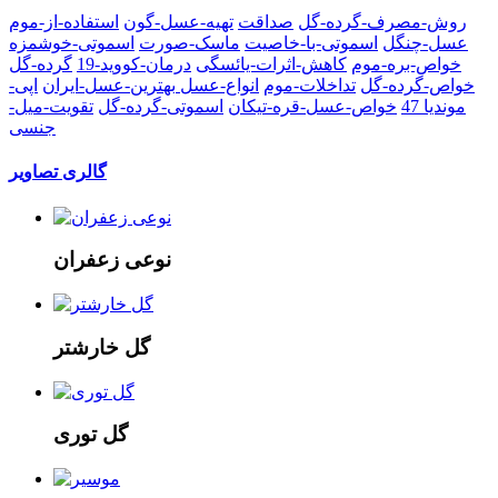
روش-مصرف-گرده-گل
صداقت
تهیه-عسل-گون
استفاده-از-موم
عسل-چنگل
اسموتی-با-خاصیت
ماسک-صورت
اسموتی-خوشمزه
خواص-بره-موم
کاهش-اثرات-یائسگی
درمان-کووید-19
گرده-گل
خواص-گرده-گل
تداخلات-موم
انواع-عسل
بهترین-عسل-ایران
اپی-
موندیا 47
خواص-عسل-قره-تیکان
اسموتی-گرده-گل
تقویت-میل-
جنسی
گالری تصاویر
نوعی زعفران
گل خارشتر
گل توری