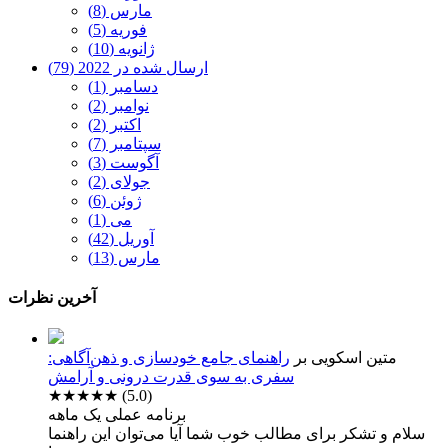
مارس (8)
فوریه (5)
ژانویه (10)
ارسال شده در 2022 (79)
دسامبر (1)
نوامبر (2)
اکتبر (2)
سپتامبر (7)
آگوست (3)
جولای (2)
ژوئن (6)
می (1)
آوریل (42)
مارس (13)
آخرین نظرات
متین اسکویی
بر
راهنمای جامع خودسازی و ذهن‌آگاهی:
سفری به سوی قدرت درونی و آرامش
★★★★★
(5.0)
برنامه عملی یک ماهه
سلام و تشکر برای مطالب خوب شما آیا می‌توان این راهنما