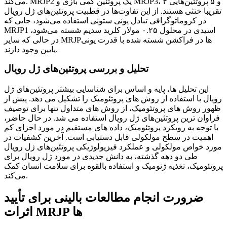
می‌کند. MRJP2 یک پروتئین کمی بازی و MRJP3، ۴ و ۵ پروتئین‌هایی
تقریبا خنثی هستند. از این تفاوت‌ها در قطبیت پروتئین‌های ژل رویال
در کروماتوگرافی تبادل یونی ستونی استفاده می‌شود، جایی که
MRJP1 اسیدی در محلول ۰.۲۵ مولار کلرید سدیم شسته می‌شود،
در حالی که سایر MRJPها در فراکشن شسته شده با قدرت یونی
پایین وجود دارند.
تحلیل و بررسی پروتئین‌های ژل رویال
این تحلیل ها، پایه و اساس برای شناسایی بیشتر پروتئین‌های ژل
رویال با استفاده از روش های پروتئومیک را تشکیل می دهد. پیش از
ظهور روش های پروتئومیک، از روش های متداول تنها برای توصیف
فراوان ترین پروتئین‌های ژل رویال استفاده می شد. در حال حاضر،
با توجه به رویکرد پروتئومیک، داده های مستقیم در مورد اجزای کم
اهمیت در سطح مولکولی قابل دستیابی است. آخرین کشفیات در
مورد خواص مولکولی و عملکرد فیزیولوژیکی پروتئین‌های ژل رویال
طی دو دهه گذشته، به دانش جدیدی در مورد ژل رویال برای
پروتئومیک، تغذیه ژنومیک و استفاده بالقوه برای سلامت انسان کمک
می‌کند.
ضرورت انجام مطالعات بالینی برای تأیید
اثرات MRJP ها