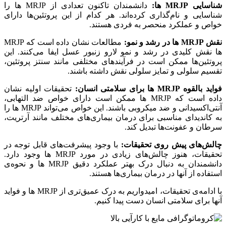
شناسایی MRJP ها:
دانشمندان تاکنون تعدادی از MRJP ها را
شناسایی و نام‌گذاری کرده‌اند. هر کدام از این پروتئین‌ها دارای
خواص و عملکرد منحصر به فردی هستند.
نقش MRJP ها در رشد و نمو:
مطالعات نشان داده است که MRJP
ها نقش کلیدی در رشد و نمو لارو زنبور عسل ایفا می‌کنند. این
پروتئین‌ها ممکن است در فرآیندهای مختلفی مانند سنتز پروتئین،
تقسیم سلولی و تمایز سلولی نقش داشته باشند.
فواید بالقوه MRJP ها برای سلامتی انسان:
تحقیقات اولیه نشان
داده است که MRJP ها ممکن است دارای خواص ضد التهابی،
آنتی‌اکسیدانی و ضد میکروبی باشند. این خواص می‌تواند MRJP ها را
به کاندیدای مناسبی برای درمان بیماری‌های مختلف مانند آرتریت،
سرطان و عفونت‌ها تبدیل کند.
چالش‌های پیش روی تحقیقات:
با وجود پیشرفت‌های قابل توجه در
تحقیقات، هنوز چالش‌های زیادی در مورد MRJP ها وجود دارد.
دانشمندان به دنبال درک بهتر عملکرد دقیق MRJP ها و نحوه‌ی
استفاده از آنها در درمان بیماری‌ها هستند.
با ادامه‌ی تحقیقات، امیدواریم به درک عمیق‌تری از MRJP ها و فواید
آنها برای سلامتی انسان دست پیدا کنیم.