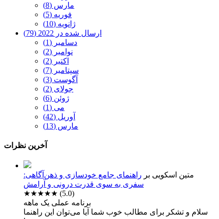
مارس (8)
فوریه (5)
ژانویه (10)
ارسال شده در 2022 (79)
دسامبر (1)
نوامبر (2)
اکتبر (2)
سپتامبر (7)
آگوست (3)
جولای (2)
ژوئن (6)
می (1)
آوریل (42)
مارس (13)
آخرین نظرات
متین اسکویی
بر
راهنمای جامع خودسازی و ذهن‌آگاهی:
سفری به سوی قدرت درونی و آرامش
★★★★★
(5.0)
برنامه عملی یک ماهه
سلام و تشکر برای مطالب خوب شما آیا می‌توان این راهنما