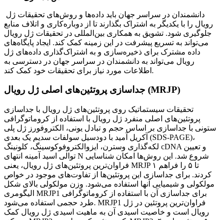
دانشمندان در سراسر جهان باید داده‌ها و روش‌های تحقیقات ژل
رویال را با یکدیگر به اشتراک بگذارند تا از دوباره‌کاری و اتلاف منابع
جلوگیری شود. تشویق به همکاری بین‌المللی در تحقیقات ژل رویال
می‌تواند به تسریع پیشرفت در این زمینه کمک کند. ایجاد پایگاه‌های
داده مشترک برای ذخیره‌سازی و به اشتراک‌گذاری داده‌های ژل
رویال می‌تواند به دانشمندان در سراسر جهان در دسترسی به
اطلاعات مورد نیاز برای تحقیقات خود کمک کند.
جداسازی پروتئین‌های اصلی ژل رویال (MRJP)
تحقیقات سیستماتیک روی پروتئین‌های ژل رویال با جداسازی
پروتئین‌های اصلی منفرد ژل رویال با استفاده از کروماتوگرافی
ستونی با جداسازی بر اساس حجم و تبادل یونی، الکتروفورز ژل پلی
آکریل آمید با دودسیل سولفات سدیم یک بعدی (SDS-PAGE)،
لکه‌گذاری وسترن، ایزوالکتروفوکوسینگ، کلونینگ cDNA و تعیین
توالی اسید آمینه انتهای N شروع شد. این روش‌ها امکان شناسایی
فراوان‌ترین پروتئین‌های ژل رویال، یعنی MRJP ۱ تا ۵ را فراهم
کردند. برای جداسازی این پروتئین‌ها از تفاوت‌های موجود در خواص
مولکولی و شیمیایی آنها استفاده می‌شود. وزن مولکولی بالای شکل
الیگومری MRJP1 برای جداسازی آن با استفاده از کروماتوگرافی
طرد حجمی استفاده می‌شود. MRJP1 فراوان‌ترین پروتئین در ژل
رویال است و خاصیت اسیدی آن به ماهیت اسیدی ژل رویال کمک