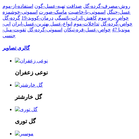
روش-مصرف-گرده-گل
صداقت
تهیه-عسل-گون
استفاده-از-موم
عسل-چنگل
اسموتی-با-خاصیت
ماسک-صورت
اسموتی-خوشمزه
خواص-بره-موم
کاهش-اثرات-یائسگی
درمان-کووید-19
گرده-گل
خواص-گرده-گل
تداخلات-موم
انواع-عسل
بهترین-عسل-ایران
اپی-
موندیا 47
خواص-عسل-قره-تیکان
اسموتی-گرده-گل
تقویت-میل-
جنسی
گالری تصاویر
نوعی زعفران
گل خارشتر
گل توری