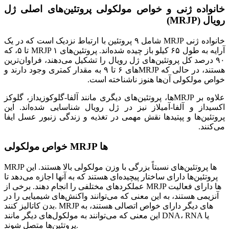
خانواده ژنی و خواص مولکولی پروتئین‌های اصلی ژل
رویال (MRJP)
خانواده ژنی MRJP شامل ۹ پروتئین با ارتباط نزدیک است که در یک
آرایه به طول ۶۵ کیلو باز چیده شده‌اند. پروتئین‌های MRJP ۱ تا ۵، که
۹۰ درصد کل پروتئین‌های ژل رویال را تشکیل می‌دهند، فراوان‌ترین
هستند، در حالی که MRJP‌های ۶ تا ۹ به مقدار کمتری وجود دارند و
خواص مولکولی آن‌ها هنوز ناشناخته است.
علاوه بر MRJP‌ها، پروتئین‌های دیگری مانند آلفا-گلوکوزیداز، گلوکز
اکسیداز و آلفا-آمیلاز نیز در ژل رویال شناسایی شده‌اند. این
پروتئین‌ها و پپتیدها نقش مهمی در تغذیه و زندگی زنبور عسل ایفا
می‌کنند.
خواص مولکولی MRJP ها
MRJP ها پروتئین‌های نسبتاً بزرگی با وزن مولکولی بالا هستند. این
پروتئین‌ها دارای ساختار پیچیده‌ای هستند که به آنها اجازه می‌دهد تا
عملکردهای مختلفی را انجام دهند. برخی از MRJP ها دارای فعالیت
آنزیمی هستند، به این معنی که می‌توانند واکنش‌های شیمیایی را در
بدن کاتالیز کنند. MRJP های دیگر دارای خواص اتصالی هستند، به
این معنی که می‌توانند به مولکول‌های دیگر مانند DNA، RNA یا
پروتئین‌ها متصل شوند.