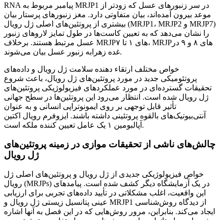
RNA پیامبر مربوط به MRJP1 در سر زنبورهای عسل که زودتر از
موعد بیرون آمده‌اند، بیان متفاوتی دارد. مغز زنبورهای پرستار بیان
بیشتری از پروتئین‌های اصلی ژل رویال (MRJP1، MRJP2 و MRJP7)
را نشان می‌دهد که به تعیین کاست‌ها در طول تمایز لاروهای زنبور
عسل مرتبط هستند. برخلاف MRJPهای ۱ تا ۷، MRJPهای ۸ و ۹ در
غده زهرابه زنبور عسل بیان می‌شوند.
خواص مختلف ارتقاء دهنده سلامت ژل رویال و داده‌های
پروتئومیکی جدید در مورد پروتئین‌های ژل رویال، باعث شروع
تحقیقات گسترده‌ای در مورد عملکردهای فیزیولوژیکی پروتئین‌های
ژل رویال شده است. انتظار می‌رود این پروتئین‌ها در سطح جهانی
تأثیر قابل توجهی بر روی ایمونوتراپی انسانی و به عنوان
آنتی‌بیوتیک‌های بالقوه پروتئینی داشته باشند. ایزوفرم رویال اکتین
آپالبومین ۱ یک عامل تعیین کننده ملکه است.
چالش‌های ناشی از تحقیقات موازی در زمینه پروتئین‌های
ژل رویال
خواص فیزیولوژیکی جدیدی از ژل رویال و پروتئین‌های اصلی ژل
رویال (MRJPs) در یک آزمایشگاه دیگر کشف شده است. پیامدهای
این واقعیت، اغلب مشکلاتی در تأیید داده‌های تجربی برای ارزیابی
عینی پتانسیل زیستی ژل رویال و MRJP1 از دیدگاه روش‌شناسی
ایجاد می‌کند. بنابراین، مرور روش‌هایی که در این فصل به آنها اشاره