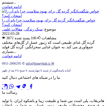
سیستم...
ادامه خواندن
خواص شگفت‌انگیز گرده گل برای بهبود سلامت: چرا باید آن را
امتحان کنید؟
موضوع:
سبک زندگی
,
مقالات علمی
2022-03-28
3871 مشاهدات
106
پسند شده
گرده گل غذای طبیعی است که زنبور عسل از گل‌های مختلف
جمع‌آوری می کند. به عنوان غذایی سحرانگیز، گرده گل فواید
بسیاری...
ادامه خواندن
0911-2006295
✆
info@honeyhub.ir
✉
آماده پاسخگویی از شنبه تا چهارشنبه، ۸ صبح تا ۷ بعد از ظهر
ما را در شبکه های اجتماعی دنبال کنید
رسالت ما
هانی‌هاب، پلی است بین شما و طبیعت زیبا و باشکوه ایران. با تولید
و عرضه‌ی محصولات طبیعی زنبور عسل، به شما در انتخاب