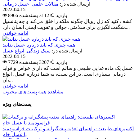
ارسال شده در:
مقالات علمی
,
عسل درمانی
2022-04-15
8966 بازدید
3112
پسندشده
کشف کنید که ژل رویال چگونه ملکه را خلق می‌کند و چه پتانسیل
شگفت‌انگیزی برای سلامتی، جوانی و تقویت ایمنی انسان دارد....
ادامه خواندن
همه چیزی که باید درباره عسل بدانید
ارسال شده در:
سبک زندگی
,
انواع عسل
2022-04-15
7729 بازدید
3207
پسندشده
عسل یک ماده غذایی طبیعی و سالم است که دارای خواص و فواید
درمانی بسیاری است. در این پست، به شما درباره عسل، انواع
آن،...
ادامه خواندن
مشاهده همه پست‌های محبوب
پست‌های ویژه
اکسیرهای طبیعت: راهنمای تغذیه پیشگیرانه و ترکیبات فراسودمند
با عسل خام