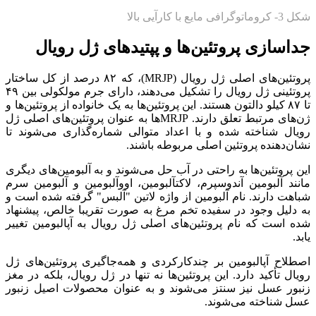
شکل 3- کروماتوگرافی مایع با کارآیی بالا
جداسازی پروتئین‌ها و پپتیدهای ژل رویال
پروتئین‌های اصلی ژل رویال (MRJP)، که ۸۲ درصد از کل ساختار
پروتئینی ژل رویال را تشکیل می‌دهند، دارای جرم مولکولی بین ۴۹
تا ۸۷ کیلو دالتون هستند. این پروتئین‌ها به یک خانواده از پروتئین‌ها و
ژن‌های مرتبط تعلق دارند. MRJP‌ها به عنوان پروتئین‌های اصلی ژل
رویال شناخته شده و با اعداد متوالی شماره‌گذاری می‌شوند تا
نشان‌دهنده پروتئین اصلی مربوطه باشند.
این پروتئین‌ها به راحتی در آب حل می‌شوند و به آلبومین‌های دیگری
مانند آلبومین آندوسپرم، لاکتآلبومین، اووآلبومین و آلبومین سرم
شباهت دارند. نام آلبومین از واژه لاتین "آلبس" گرفته شده است و
به دلیل وجود در سفیده تخم مرغ به صورت تقریبا خالص، پیشنهاد
شده است که نام پروتئین‌های اصلی ژل رویال به آپالبومین تغییر
یابد.
اصطلاح آپالبومین بر چندکارکردی و همه‌جاگیری پروتئین‌های ژل
رویال تأکید دارد. این پروتئین‌ها نه تنها در ژل رویال، بلکه در مغز
زنبور عسل نیز سنتز می‌شوند و به عنوان محصولات اصیل زنبور
عسل شناخته می‌شوند.