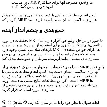
دوز مناسب MRJP ها و نحوه مصرف آنها برای حداکثر
اثربخشی و ایمنی کمک کنند.
بدون انجام مطالعات بالینی با کیفیت بالا، نمی‌توانیم با اطمینان
بگوییم که MRJP ها برای سلامتی انسان مفید یا بی‌خطر هستند.
جمع‌بندی و چشم‌انداز آینده
تحقیقات در مورد MRJP ها هنوز در مراحل اولیه خود قرار دارد، اما
پتانسیل‌های شگفت‌انگیزی برای استفاده از این پروتئین‌ها در جهت
ارتقای سلامتی انسان وجود دارد. MRJP ها دارای خواص متعددی
هستند که ممکن است آنها را به کاندیدای مناسبی برای درمان
بیماری‌های مختلف مانند آرتریت، سرطان و عفونت‌ها تبدیل کند.
با ادامه‌ی تحقیقات، امیدواریم به درک عمیق‌تری از MRJP ها و فواید
آنها برای سلامتی انسان دست پیدا کنیم. انجام مطالعات بالینی با
کیفیت بالا برای تأیید اثرات MRJP ها و تعیین ایمنی آنها ضروری
است. اگر این مطالعات نتایج مثبتی به دست آورند، MRJP ها
می‌توانند به عنوان یک درمان جدید و مؤثر برای طیف وسیعی از
بیماری‌ها مورد استفاده قرار گیرند.
لطفا سوال یا نظر خود را با ما در میان بگذارید.
بله
(0)