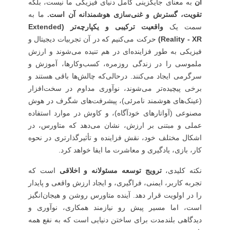
آن
به معنای جایگزینی کامل دنیای فیزیکی ما نیست، بلکه
تقویت، گسترش و غنی‌سازی هوشمندانه آن است.
ما به
سمت یک
واقعیت ترکیبی و یکپارچه‌تر (Extended
Reality - XR)
حرکت می‌کنیم که در آن تجربیات دیجیتال و
فیزیکی به طور فزاینده‌ای در هم تنیده می‌شوند و ارزش
ملموسی را در زندگی روزمره، کسب‌وکارها، آموزش و
سرگرمی ایجاد می‌کنند. درحالی‌که چالش‌ها باقی هستند و
برخی پیچیده‌تر می‌شوند، نوآوری مداوم در سخت‌افزار
(عینک‌های هوشمند نامرئی)، پیشرفت‌های شگرف در هوش
مصنوعی (آواتارهای خودآگاه)، و کاوش در موارد استفاده
عملی و مبتنی بر ارزش، نشان می‌دهد که متاورس، در
اشکال مختلف خود، نقش فزاینده و تأثیرگذارتری در نحوه
کار، بازی، یادگیری و معاشرت ما ایفا خواهد کرد.
نکته کلیدی،
ترویج توسعه مسئولانه و اخلاقی
است که
تجربه کاربر، ایمنی، فراگیری، و ایجاد ارزش واقعی و پایدار
را در اولویت قرار دهد. آینده متاورس روشن و هیجان‌انگیز
است، اما مسیر پیش رو نیازمند همکاری، نوآوری و
دیدگاهی بلندمدت برای ساختن دنیایی است که به نفع همه