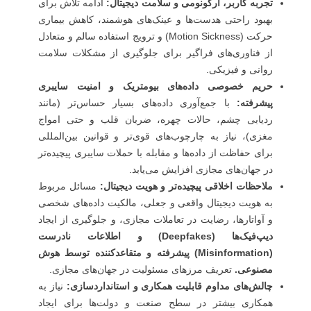
تجربه کاربر، ارگونومی و سلامت دیجیتال:
ادامه تلاش برای
بهبود راحتی هدست‌ها و عینک‌های هوشمند، کاهش بیماری
حرکت (Motion Sickness) و ترویج استفاده سالم و متعادل
از فناوری‌های فراگیر برای جلوگیری از مشکلات سلامت
روانی و فیزیکی.
حریم خصوصی داده‌های بیومتریک و امنیت سایبری
پیشرفته:
با جمع‌آوری داده‌های بسیار حساس‌تر (مانند
ردیابی چشم، حالات چهره، ضربان قلب و حتی امواج
مغزی)، نیاز به چارچوب‌های قوی‌تر و قوانین بین‌المللی
برای حفاظت از داده‌ها و مقابله با حملات سایبری پیچیده‌تر
در جهان‌های مجازی افزایش می‌یابد.
ملاحظات اخلاقی پیچیده‌تر و هویت دیجیتال:
مسائل مربوط
به هویت دیجیتال واقعی و جعلی، مالکیت داده‌های شخصی
و آواتارها، رضایت در تعاملات مجازی، و جلوگیری از ایجاد
دیپ‌فیک‌ها (Deepfakes) و اطلاعات نادرست
(Misinformation) پیشرفته و متقاعدکننده توسط هوش
مصنوعی.
تعریف مرزهای مسئولیت در جهان‌های مجازی.
چالش‌های مداوم قابلیت همکاری و استانداردسازی:
نیاز به
همکاری بیشتر در سطح صنعت و دولت‌ها برای ایجاد