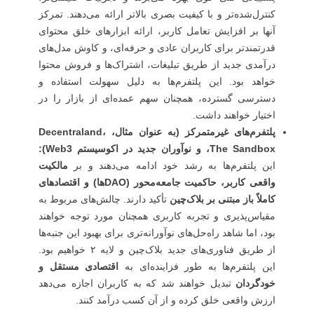
کنترل‌شده‌تر و با کیفیت بصری بالاتر ارائه می‌دهند. تمرکز
آنها بر افزایش تعامل کاربر، ارائه ابزارهای خلق محتوای
قدرتمندتر برای کاربران عادی و حرفه‌ای، و کاوش مدل‌های
درآمدی جدید از طریق تبلیغات، اشتراک‌ها و فروش محتوا
خواهد بود. این پلتفرم‌ها به دلیل سهولت استفاده و
دسترسی گسترده، همچنان سهم عمده‌ای از بازار را در
اختیار خواهند داشت.
پلتفرم‌های غیرمتمرکز (به عنوان مثال، Decentraland،
The Sandbox، و نوآوران جدید در اکوسیستم Web3):
این پلتفرم‌ها به رشد خود ادامه می‌دهند و بر
مالکیت
واقعی کاربر، حاکمیت جامعه‌محور (DAO‌ها) و اقتصادهای
کاملاً باز مبتنی بر بلاک‌چین
تأکید دارند. چالش‌های مربوط به
مقیاس‌پذیری و تجربه کاربری همچنان مورد توجه خواهند
بود، اما شاهد راه‌حل‌های نوآورانه‌تری برای بهبود این جنبه‌ها
از طریق فناوری‌های جدید بلاک‌چین و لایه ۲ خواهیم بود.
این پلتفرم‌ها به طور فزاینده‌ای به
اقتصادی مستقل و
خودگردان
تبدیل خواهند شد که به کاربران اجازه می‌دهد
ارزش واقعی خلق کرده و از آن کسب درآمد کنند.