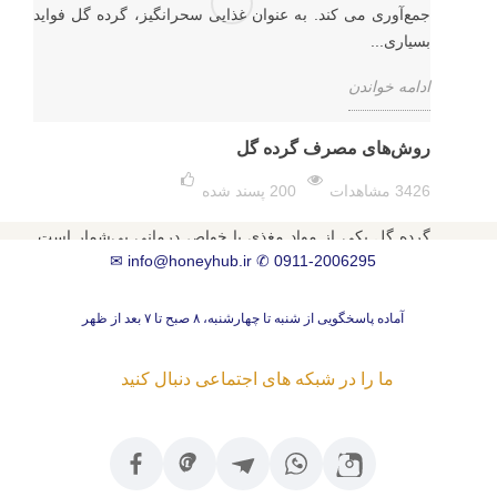
جمع‌آوری می کند. به عنوان غذایی سحرانگیز، گرده گل فواید
بسیاری...
ادامه خواندن
روش‌های مصرف گرده گل
3426 مشاهدات
200
پسند شده
گرده گل یکی از مواد مغذی با خواص درمانی بی‌شمار است.
✉
info@honeyhub.ir
✆
0911-2006295
در این پست به روش‌های مختلف مصرف گرده گل و فواید آن
پرداخته‌ایم.
آماده پاسخگویی از شنبه تا چهارشنبه، ۸ صبح تا ۷ بعد از ظهر
ادامه خواندن
ما را در شبکه های اجتماعی دنبال کنید