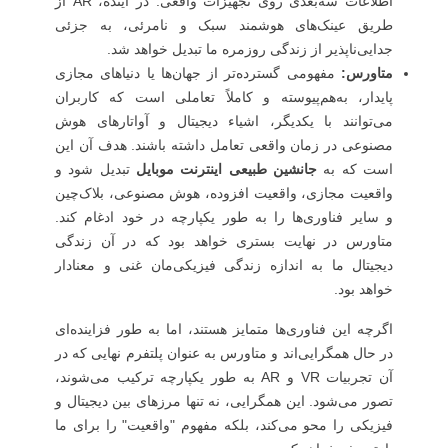
اطلاعات سه‌بعدی روی تجهیزات واقعی. در آینده، AR از
طریق عینک‌های هوشمند سبک و نامرئی، به جزئی
جدایی‌ناپذیر از زندگی روزمره ما تبدیل خواهد شد.
متاورس:
مفهومی گسترده‌تر از جهان‌ها یا دنیاهای مجازی
پایدار، به‌هم‌پیوسته و کاملاً تعاملی است که کاربران
می‌توانند با یکدیگر، اشیاء دیجیتال و آواتارهای هوش
مصنوعی در زمان واقعی تعامل داشته باشند. هدف آن این
است که به
جانشین طبیعی اینترنت موبایل
تبدیل شود و
واقعیت مجازی، واقعیت افزوده، هوش مصنوعی، بلاک‌چین
و سایر فناوری‌ها را به طور یکپارچه در خود ادغام کند.
متاورس در نهایت بستری خواهد بود که در آن زندگی
دیجیتال ما به اندازه زندگی فیزیکی‌مان غنی و معنادار
خواهد بود.
اگرچه این فناوری‌ها متمایز هستند، اما به طور فزاینده‌ای
در حال همگرایی‌اند و متاورس به عنوان پلتفرم نهایی که در
آن تجربیات VR و AR به طور یکپارچه ترکیب می‌شوند،
تصور می‌شود. این همگرایی، نه تنها مرزهای بین دیجیتال و
فیزیکی را محو می‌کند، بلکه مفهوم "واقعیت" را برای ما