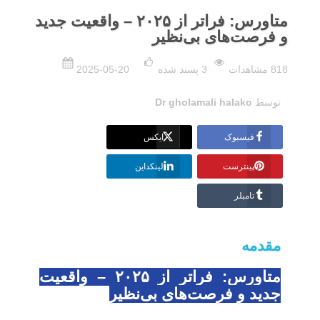
متاورس: فراتر از ۲۰۲۵ – واقعیت جدید
و فرصت‌های بی‌نظیر
818 مشاهدات
3
پسند شده
2025-05-20
توسط
Dr gholamali halako
فیسبوک
ایکس
پینترست
لینکداین
تامبلر
مقدمه
متاورس: فراتر از ۲۰۲۵ – واقعیت
جدید و فرصت‌های بی‌نظیر