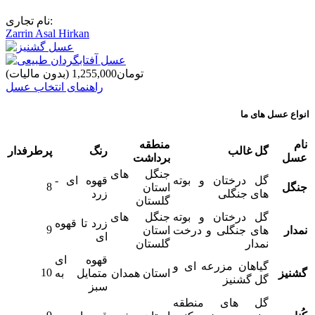
نام تجاری:
Zarrin Asal Hirkan
‎تومان1,255,000
(بدون مالیات)
راهنمای انتخاب عسل
انواع عسل های ما
نام
منطقه
گل غالب
رنگ
پرطرفدار
عسل
برداشت
جنگل های
گل درختان و بوته
قهوه ای -
8
جنگل
استان
های جنگلی
زرد
گلستان
گل درختان و بوته
جنگل های
زرد تا قهوه
9
نمدار
های جنگلی و درخت
استان
ای
نمدار
گلستان
قهوه ای
گیاهان مزرعه ای و
10
گشنیز
استان همدان
متمایل به
گل گشنیز
سبز
گل های منطقه