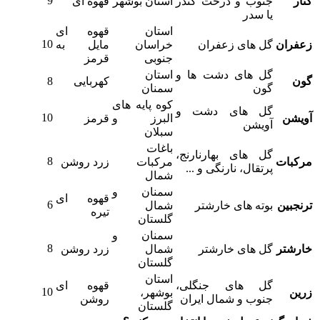
9
کُنار
جنوب و درخت کندر
استان بوشهر
قهوه ای
یا سدر
استان
قهوه ای
10
زعفران
گل های زعفران
خراسان
مایل به
جنوبی
قرمز
گل های دشت ها و
استان
گون
کهربایی
8
گون
سمنان
کوه پایه های
گل های دشت و
10
آویشن
البرز و
قرمز
آویشن
سبلان
باغات
گل های بهارنارنج،
8
مرکبات
مرکبات
زرد روشن
پرتقال، نارنگی و ...
شمال
سمنان و
قهوه ای
6
ترنجبین
بوته های خارشتر
شمال
تیره
گلستان
سمنان و
8
خارشتر
گل های خارشتر
شمال
زرد روشن
گلستان
استان
گل های جنگلی،
قهوه ای
10
زرین
بوشهر،
جنوب و شمال ایران
روشن
گلستان