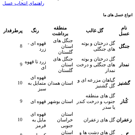
راهنمای انتخاب عسل
انواع عسل های ما
نام
منطقه
گل غالب
رنگ
پرطرفدار
عسل
برداشت
جنگل های
گل درختان و بوته
قهوه ای -
8
جنگل
استان
های جنگلی
زرد
گلستان
گل درختان و بوته
جنگل های
زرد تا قهوه
9
نمدار
های جنگلی و درخت
استان
ای
نمدار
گلستان
قهوه ای
گیاهان مزرعه ای و
10
گشنیز
استان همدان
متمایل به
گل گشنیز
سبز
گل های منطقه
9
کُنار
جنوب و درخت کندر
استان بوشهر
قهوه ای
یا سدر
استان
قهوه ای
10
زعفران
گل های زعفران
خراسان
مایل به
جنوبی
قرمز
گل های دشت ها و
استان