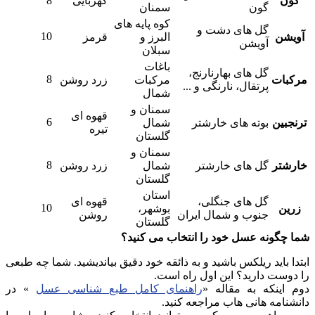
گون
کهربایی
8
گون
سمنان
کوه پایه های
گل های دشت و
10
آویشن
البرز و
قرمز
آویشن
سبلان
باغات
گل های بهارنارنج،
8
مرکبات
مرکبات
زرد روشن
پرتقال، نارنگی و ...
شمال
سمنان و
قهوه ای
6
ترنجبین
بوته های خارشتر
شمال
تیره
گلستان
سمنان و
8
خارشتر
گل های خارشتر
شمال
زرد روشن
گلستان
استان
گل های جنگلی،
قهوه ای
10
زرین
بوشهر،
جنوب و شمال ایران
روشن
گلستان
شما چگونه عسل خود را انتخاب می کنید؟
ابتدا باید ریلکس باشید و به ذائقه خود دقیق بیاندیشید. شما چه طبعی
را دوست دارید؟ این اول راه است.
دوم اینکه به مقاله «
راهنمای کامل طبع شناسی عسل
» در
دانشنامه هانی هاب مراجعه کنید.