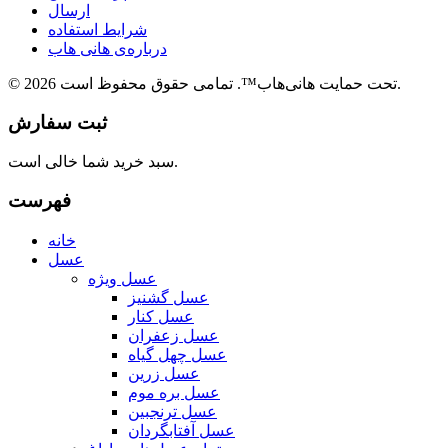
ارسال
شرایط استفاده
درباره‌ی هانی هاب
© 2026 تحت حمایت هانی‌هاب™. تمامی حقوق محفوظ است.
ثبت سفارش
سبد خرید شما خالی است.
فهرست
خانه
عسل
عسل ویژه
عسل گشنیز
عسل کنار
عسل زعفران
عسل چهل گیاه
عسل زرین
عسل بره موم
عسل ترنجبین
عسل آفتابگردان