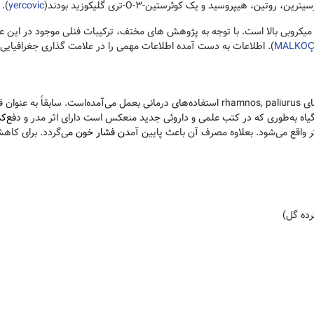
ن، هیپروسید و یک کوئرستین-3-O-تری گلیکوزید بودند(
yercovic
).
یکروبی بالا است. با توجه به پژوهش های مختف، ترکیبات فنلی موجود در این ع
MALKO
). اطلاعات به دست آمده اطلاعات مهمی را در علامت گذاری جغرافیای
این گیاه از قدیم‌الایام مورد شناسایی مردم بوده و از آن تحت نام‌های rhamnos, paliurus استفاد
 گیاه به‌طوری که در کتب علمی و داروئی جدید منعکس است دارای اثر مدر و د
فع‌ک
ر واقع می‌شود. بعلاوه مصرف آن باعث پایین آم
دن فشار خون م
ی‌گردد. برای کاه
رده گل)