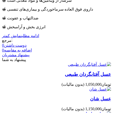
🍯 سرشار از ویتامین‌ها و مواد معدنی است
🍯 داروی فوق العاده سرماخوردگی و بیماری‌های تنفسی
🍯 ضدالتهاب و عفونت
🍯 انرژی بخش و آرامبخش
ادامه مطلب
نمایش کمتر
مرجع:
دوست داشتن
0
اضافه به مقایسه
0
پیشنهاد مشتریان
پیشنهاد به شما
عسل آفتابگردان طبیعی
(بدون مالیات)
عسل شان
(بدون مالیات)