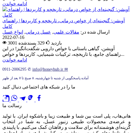
ادامه خواندن
آویشن: گنجینه‌ای از خواص درمانی، تاریخچه و کاربردها | راهنمای
کامل
ارسال شده در:
مقالات علمی
,
عسل درمانی
,
انواع عسل
2022-07-16
3001 بازدید
329
پسندشده
آویشن، گیاهی باستانی با خواص دارویی شگفت‌انگیز! در این
راهنمای جامع، با تاریخچه، ترکیبات شیمیایی، کاربردها و خواص...
ادامه خواندن
0911-2006295
✆
info@honeyhub.ir
✉
آماده پاسخگویی از شنبه تا چهارشنبه، ۸ صبح تا ۷ بعد از ظهر
ما را در شبکه های اجتماعی دنبال کنید
رسالت ما
هانی‌هاب، پلی است بین شما و طبیعت زیبا و باشکوه ایران. با تولید
و عرضه‌ی محصولات طبیعی زنبور عسل، به شما در انتخاب
گزینه‌ای هوشمندانه برای سلامت و رفاهتان کمک می‌کنیم. با پایبندی
به استانداردهای کیفیت و بهداشت، در کنار شما هستیم از لحظه‌ی