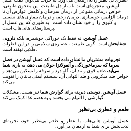
عطری بی نظیر را به ارمغان می‌آورد. به جرات می‌توان گفت عسل
آویشن، معجزه‌ای است ناب از دل طبیعت. این معجون طبیعی،
خواص درمانی متنوعی از درمان سرطان و کاهش عوارض آن تا
درمان آلزایمر، خونسازی، درمان زخم، و درمان بیماری های تنفسی
و کلیوی را از خود نشان داده است. به طوری که این عسل از
پرستاره‌های هانی‌هاب است.
عسل آویشن
، نه فقط یک خوراکی خوشمزه، بلکه
دارویی
شفابخش
است. گویی طبیعت، عصاره‌ی سلامتی را در این قطرات
طلایی نهفته است.
تجربیات مشتریان ما نشان داده است که عسل آویشن در فصل
سرما که سرماخوردگی و آنفولانزا جولان می دهد، به یاری شما
می‌آید.
طعم قوی و تند آن، گلو درد و سرفه را تسکین می‌دهد و
خواص ضد میکروبی و ضد التهابی آن، سیستم ایمنی بدنتان را تقویت
می‌کند.
عسل آویشن
،
دوستی دیرینه برای گوارش شما
نیز هست. مشکلات
گوارشی را التیام می بخشد و به هضم غذا کمک می‌کند.
طعم و عطری بی‌نظیر
عسل آویشن هانی‌هاب با عطر و طعم بی‌نظیر خود، تجربه‌ای
لذت‌بخش برای شما به ارمغان می‌آورد.