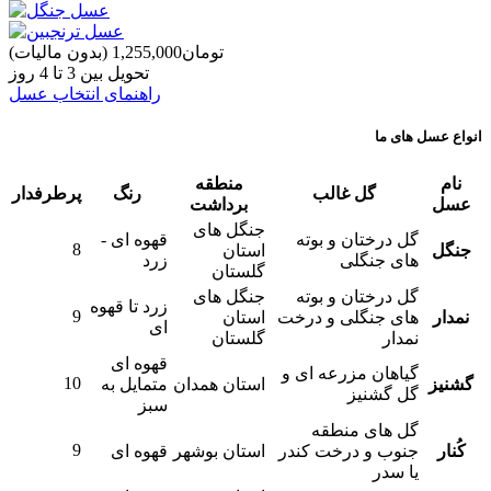
‎تومان1,255,000
(بدون مالیات)
تحویل بین 3 تا 4 روز
راهنمای انتخاب عسل
انواع عسل های ما
نام
منطقه
گل غالب
رنگ
پرطرفدار
عسل
برداشت
جنگل های
گل درختان و بوته
قهوه ای -
8
جنگل
استان
های جنگلی
زرد
گلستان
گل درختان و بوته
جنگل های
زرد تا قهوه
9
نمدار
های جنگلی و درخت
استان
ای
نمدار
گلستان
قهوه ای
گیاهان مزرعه ای و
10
گشنیز
استان همدان
متمایل به
گل گشنیز
سبز
گل های منطقه
9
کُنار
جنوب و درخت کندر
استان بوشهر
قهوه ای
یا سدر