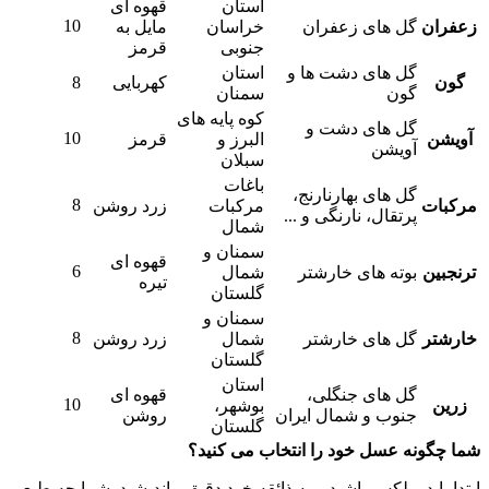
استان
قهوه ای
10
زعفران
گل های زعفران
خراسان
مایل به
جنوبی
قرمز
گل های دشت ها و
استان
گون
کهربایی
8
گون
سمنان
کوه پایه های
گل های دشت و
10
آویشن
البرز و
قرمز
آویشن
سبلان
باغات
گل های بهارنارنج،
8
مرکبات
مرکبات
زرد روشن
پرتقال، نارنگی و ...
شمال
سمنان و
قهوه ای
6
ترنجبین
بوته های خارشتر
شمال
تیره
گلستان
سمنان و
8
خارشتر
گل های خارشتر
شمال
زرد روشن
گلستان
استان
گل های جنگلی،
قهوه ای
10
زرین
بوشهر،
جنوب و شمال ایران
روشن
گلستان
شما چگونه عسل خود را انتخاب می کنید؟
ابتدا باید ریلکس باشید و به ذائقه خود دقیق بیاندیشید. شما چه طبعی