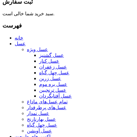
ثبت سفارش
سبد خرید شما خالی است.
فهرست
خانه
عسل
عسل ویژه
عسل گشنیز
عسل کنار
عسل زعفران
عسل چهل گیاه
عسل زرین
عسل بره موم
عسل ترنجبین
عسل آفتابگردان
تمام عسل‌های ما
داغ
عسل‌های پرطرفدار
عسل نمدار
عسل بهارنارنج
عسل چهل گیاه
عسل آویشن
اکسیرهای طبیعت