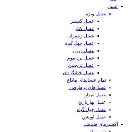
عسل
عسل ویژه
عسل گشنیز
عسل کنار
عسل زعفران
عسل چهل گیاه
عسل زرین
عسل بره موم
عسل ترنجبین
عسل آفتابگردان
تمام عسل‌های ما
داغ
عسل‌های پرطرفدار
عسل نمدار
عسل بهارنارنج
عسل چهل گیاه
عسل آویشن
اکسیرهای طبیعت
ژل رویال