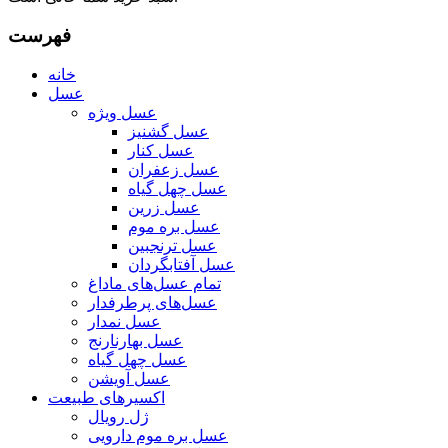
فهرست
خانه
عسل
عسل ویژه
عسل گشنیز
عسل کنار
عسل زعفران
عسل چهل گیاه
عسل زرین
عسل بره موم
عسل ترنجبین
عسل آفتابگردان
تمام عسل‌های ما
داغ
عسل‌های پرطرفدار
عسل نمدار
عسل بهارنارنج
عسل چهل گیاه
عسل آویشن
اکسیرهای طبیعت
ژل رویال
عسل بره موم دارویی