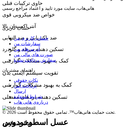
حاوی ترکیبات فنلی
هانی‌هاب، سایت مورد تایید و اعتماد مراجع رسمی
خواص ضد میکروبی قوی
آنتی‌اکسیدان بالا
حساب کاربری
ضد باکتریایی و ضد التهابی
حساب کاربری من
سفارشات من
تسکین دهنده سرفه و گلودرد
آدرس‌های من
صورت های مالی من
سفارش پرداخت نشده
کمک به بهبود مشکلات گوارشی
راهنمای مشتریان
تقویت سیستم ایمنی بدن
نکات حقوقی
کمک به بهبود مشکلات گوارشی
پرداخت امن
ارسال
تسکین دهنده دردهای مفصلی
شرایط استفاده
درباره‌ی هانی هاب
© 2026 تحت حمایت هانی‌هاب™. تمامی حقوق محفوظ است.
عسل اسطوخودوس
ثبت سفارش