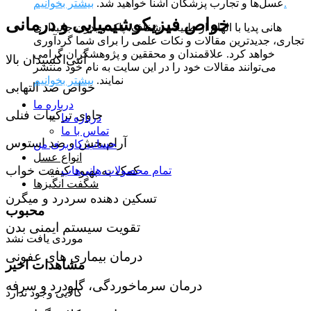
بیشتر بخوانیم.
عسل‌ها و تجارب پزشکان آشنا خواهید شد.
خواص فیزیکوشیمیایی و درمانی
هانی پدیا با الهام از طبیعت شفاف، پاک و بدون جانبداری
تجاری، جدیدترین مقالات و نکات علمی را برای شما گردآوری
خواهد کرد. علاقمندان و محققین و پژوهشگران گرامی
آنتی‌اکسیدان بالا
می‌توانند مقالات خود را در این سایت به نام خود منتشر
نمایند.
بیشتر بخوانیم
خواص ضد التهابی
درباره ما
حاوی ترکیبات فنلی
درباره ما
تماس با ما
آرام‌بخش و ضد استرس
حساب کاربری من
انواع عسل
کمک به بهبود کیفیت خواب
تمام محصولات هانی‌هاب
شگفت انگیزها
تسکین دهنده سردرد و میگرن
محبوب
تقویت سیستم ایمنی بدن
موردی یافت نشد
درمان بیماری های عفونی
مشاهدات اخیر
درمان سرماخوردگی، گلودرد و سرفه
کالایی وجود ندارد