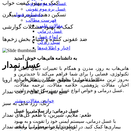
کمک به بهبود کیفیت خواب
عسل بره موم دارویی
عسل بره موم تقویتی
تسکین دهنده سردرد و میگرن
دانشنامه عسل
فهرست مطالب
مقالات علمی
کمک به بهبود مشکلات گوارشی
عسل درمانی
انواع عسل
ضد عفونی کننده و التیام بخش زخم‌ها
سبک زندگی
اخبار و اطلاعیه‌ها
به دانشنامه هانی‌هاب خوش آمدید
عسل نمدار
هانی‌هاب به روز، مدرن و همگام با تغییرات دنیای دانش و
تکنولوژی، فضایی را برای شما فراهم می‌کند تا جدیدترین و
منطقه تولید: مناطق جنگلی شمال ایران، اروپا
به‌روز ترین مقالات علمی را بخوانید. شما در هانی‌هاب به
اخبار، مقالات پژوهشی، خلاصه مقالات، ترجمه مقالات،
عسل درمانی و خواص انواع عسل دسترسی خواهید داشت.
منبع شهد: گل‌های درخت نمدار
خواندن مقالات بیشتر
رنگ: زرد مایل به سبز
عسل درمانی: راز سلامتی با عسل
طعم: ملایم، شیرین، با طعم گل‌های نمدار
با عسل درمانی، سیستم ایمنی خود را تقویت و به بهبود
عطر: دلپذیر، معطر، با رایحه نمدار
بیماری‌ها کمک کنید. در این بخش با خواص درمانی مختلف