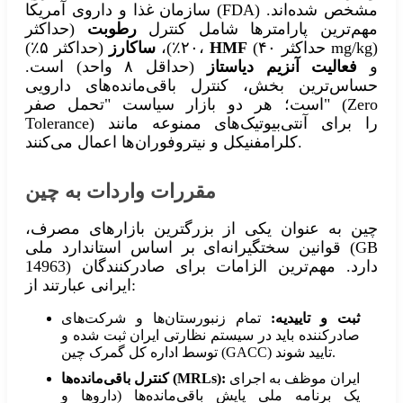
سازمان غذا و داروی آمریکا (FDA) مشخص شده‌اند.
مهم‌ترین پارامترها شامل کنترل
رطوبت
(حداکثر
(حداکثر ۴۰ mg/kg)
HMF
(حداکثر ۵٪)،
۲۰٪)،
ساکارز
و
فعالیت آنزیم دیاستاز
(حداقل ۸ واحد) است.
حساس‌ترین بخش، کنترل باقی‌مانده‌های دارویی
است؛ هر دو بازار سیاست "تحمل صفر" (Zero
Tolerance) را برای آنتی‌بیوتیک‌های ممنوعه مانند
کلرامفنیکل و نیتروفوران‌ها اعمال می‌کنند.
مقررات واردات به چین
چین به عنوان یکی از بزرگترین بازارهای مصرف،
قوانین سختگیرانه‌ای بر اساس استاندارد ملی (GB
14963) دارد. مهم‌ترین الزامات برای صادرکنندگان
ایرانی عبارتند از:
ثبت و تاییدیه:
تمام زنبورستان‌ها و شرکت‌های
صادرکننده باید در سیستم نظارتی ایران ثبت شده و
توسط اداره کل گمرک چین (GACC) تایید شوند.
ایران موظف به اجرای
کنترل باقی‌مانده‌ها (MRLs):
یک برنامه ملی پایش باقی‌مانده‌ها (داروها و