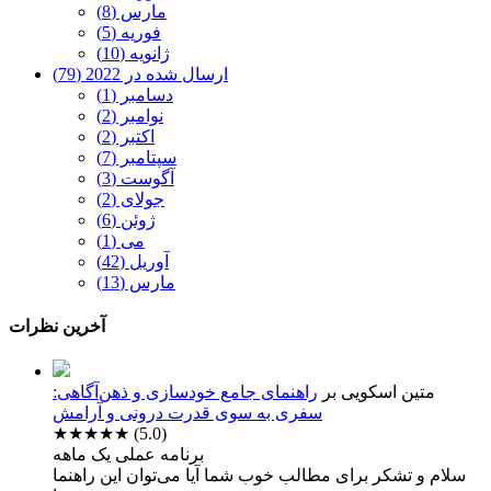
مارس (8)
فوریه (5)
ژانویه (10)
ارسال شده در 2022 (79)
دسامبر (1)
نوامبر (2)
اکتبر (2)
سپتامبر (7)
آگوست (3)
جولای (2)
ژوئن (6)
می (1)
آوریل (42)
مارس (13)
آخرین نظرات
متین اسکویی
بر
راهنمای جامع خودسازی و ذهن‌آگاهی:
سفری به سوی قدرت درونی و آرامش
★★★★★
(5.0)
برنامه عملی یک ماهه
سلام و تشکر برای مطالب خوب شما آیا می‌توان این راهنما