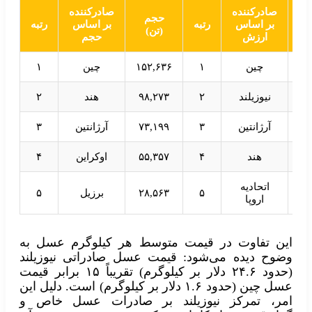
ش
صادرکننده
صادرکننده
حجم
ون
بر اساس
رتبه
بر اساس
رتبه
(تن)
)
ارزش
حجم
چین
۱
۱۵۲,۶۳۶
چین
۱
نیوزیلند
۲
۹۸,۲۷۳
هند
۲
آرژانتین
۳
۷۳,۱۹۹
آرژانتین
۳
هند
۴
۵۵,۳۵۷
اوکراین
۴
اتحادیه
۵
۲۸,۵۶۳
برزیل
۵
اروپا
این تفاوت در قیمت متوسط هر کیلوگرم عسل به
وضوح دیده می‌شود: قیمت عسل صادراتی نیوزیلند
(حدود ۲۴.۶ دلار بر کیلوگرم) تقریباً ۱۵ برابر قیمت
عسل چین (حدود ۱.۶ دلار بر کیلوگرم) است. دلیل این
امر، تمرکز نیوزیلند بر صادرات عسل خاص و