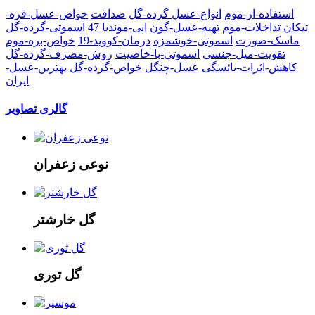
استفاده-از-موم
انواع-عسل
گرده-گل
صداقت
خواص-عسل-قره-
تیکان
تداخلات-موم
تهیه-عسل-گون
اپی-موندیا 47
اسموتی-گرده-گل
ماسک-صورت
اسموتی-خوشمزه
درمان-کووید-19
خواص-بره-موم
تقویت-میل-جنسی
اسموتی-با-خاصیت
روش-مصرف-گرده-گل
کاهش-اثرات-یائسگی
عسل-چنگل
خواص-گرده-گل
بهترین-عسل-
ایران
گالری تصاویر
نوعی زعفران
گل خارشتر
گل توری