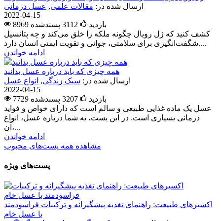
ارسال شده در:
مقالات علمی
,
عسل درمانی
2022-04-15
8969 بازدید
3112
پسندشده
کشف کنید که ژل رویال چگونه ملکه را خلق می‌کند و چه پتانسیل
شگفت‌انگیزی برای سلامتی، جوانی و تقویت ایمنی انسان دارد....
ادامه خواندن
همه چیزی که باید درباره عسل بدانید
ارسال شده در:
سبک زندگی
,
انواع عسل
2022-04-15
7729 بازدید
3207
پسندشده
عسل یک ماده غذایی طبیعی و سالم است که دارای خواص و فواید
درمانی بسیاری است. در این پست، به شما درباره عسل، انواع
آن،...
ادامه خواندن
مشاهده همه پست‌های محبوب
پست‌های ویژه
اکسیرهای طبیعت: راهنمای تغذیه پیشگیرانه و ترکیبات فراسودمند
با عسل خام