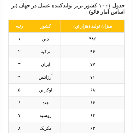
جدول ۱: ۱۰ کشور برتر تولیدکننده عسل در جهان (بر
اساس آمار فائو)
میزان تولید (هزار تن)
کشور
رتبه
۴۸۶
چین
۱
۹۶
ترکیه
۲
۷۷
ایران
۳
۷۱
آرژانتین
۴
۶۸
اوکراین
۵
۶۶
هند
۶
۶۴
روسیه
۷
۶۲
مکزیک
۸