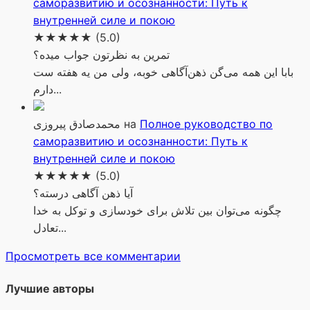
саморазвитию и осознанности: Путь к
внутренней силе и покою
★★★★★
(5.0)
تمرین به نظرتون جواب میده؟
بابا این همه می‌گن ذهن‌آگاهی خوبه، ولی من یه هفته ست
دارم...
محمدصادق پیروزی
на
Полное руководство по
саморазвитию и осознанности: Путь к
внутренней силе и покою
★★★★★
(5.0)
آیا ذهن آگاهی درسته؟
چگونه می‌توان بین تلاش برای خودسازی و توکل به خدا
تعادل...
Просмотреть все комментарии
Лучшие авторы