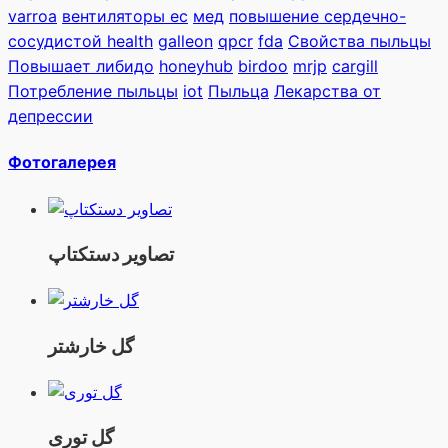
varroa
вентиляторы ec
мед
повышение сердечно-
сосудистой health
galleon
qpcr
fda
Свойства пыльцы
Повышает либидо
honeyhub
birdoo
mrjp
cargill
Потребление пыльцы
iot
Пыльца
Лекарства от
депрессии
Фотогалерея
تصاویر دستکتاپ
گل خارشتر
گل توری