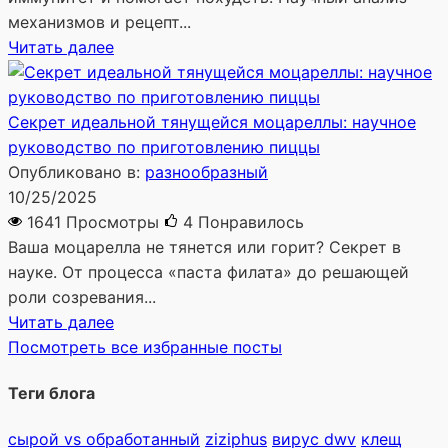
механизмов и рецепт...
Читать далее
Секрет идеальной тянущейся моцареллы: научное
руководство по приготовлению пиццы
Опубликовано в:
разнообразный
10/25/2025
1641 Просмотры
4
Понравилось
Ваша моцарелла не тянется или горит? Секрет в
науке. От процесса «паста филата» до решающей
роли созревания...
Читать далее
Посмотреть все избранные посты
Теги блога
сырой vs обработанный
ziziphus
вирус dwv
клещ