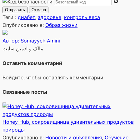
Отправить
Отмена
Теги :
диабет
,
здоровье
,
контроль веса
Опубликовано в:
Образ жизни
Автор: Somayyeh Amini
مالک و ادمین سایت
Оставить комментарий
Войдите, чтобы оставлять комментарии
Связанные посты
Honey Hub, сокровищница удивительных продуктов
природы
Опубликовано в:
Новости и объявления
,
Обучение