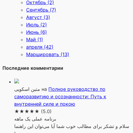
Октябрь (2)
Сентябрь (7)
Август (3)
Июль (2)
Июнь (6)
Май (1)
апреля (42)
Маршировать (13)
Последние комментарии
متین اسکویی
на
Полное руководство по
саморазвитию и осознанности: Путь к
внутренней силе и покою
★★★★★
(5.0)
برنامه عملی یک ماهه
سلام و تشکر برای مطالب خوب شما آیا می‌توان این راهنما