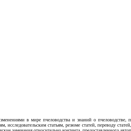
изменениями в мире пчеловодства и знаний о пчеловодстве, 
тям, исследовательским статьям, резюме статей, переводу стат
еские замечания относительно контента, предоставленного авто