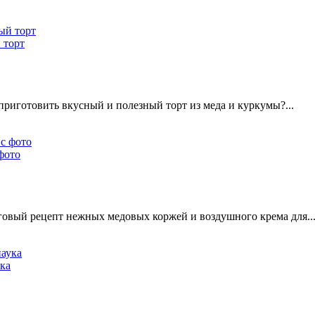
 торт
 приготовить вкусный и полезный торт из меда и куркумы?...
фото
говый рецепт нежных медовых коржей и воздушного крема для..
ука