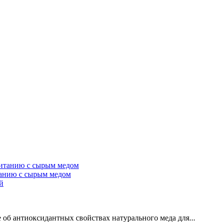
танию с сырым медом
й
об антиоксидантных свойствах натурального меда для...