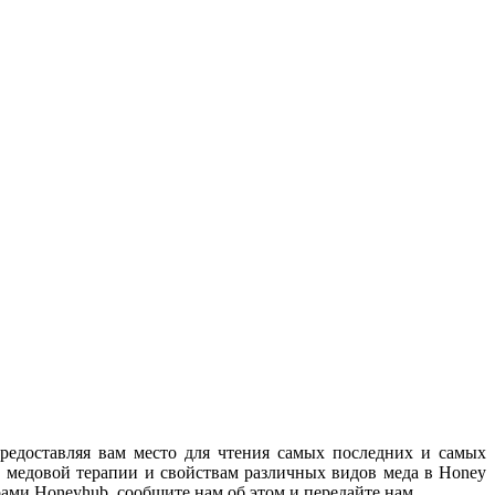
предоставляя вам место для чтения самых последних и самых
ей, медовой терапии и свойствам различных видов меда в Honey
рами Honeyhub, сообщите нам об этом и передайте нам.