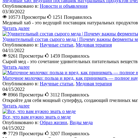
Медовый хаб: ведущий поставщик натуральных продуктов пче
Опубликовано в:
Новости и объявления
03/30/2022
10573 Просмотры
1251
Понравилось
Медовый хаб - это ведущий поставщик натуральных продуктов 
Читать далее
Удивительный состав сырого меда | Почему важны ферменты м
Опубликовано в:
Научные статьи
,
Медовая терапия
04/11/2022
9261 Просмотры
1459
Понравилось
Сырой мед - это сочетание удивительных питательных веществ,
Читать далее
Маточное молочко: польза и вред, как принимать — полное нау
Опубликовано в:
Научные статьи
,
Медовая терапия
04/15/2022
8966 Просмотры
3112
Понравилось
Откройте для себя мощный суперфуд, создающий пчелиных мато
Читать далее
Все, что вам нужно знать о меде
Опубликовано в:
Образ жизни
,
Виды меда
04/15/2022
7729 Просмотры
3207
Понравилось