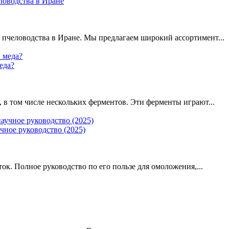
ловодства в Иране
пчеловодства в Иране. Мы предлагаем широкий ассортимент...
еда?
 в том числе нескольких ферментов. Эти ферменты играют...
чное руководство (2025)
к. Полное руководство по его пользе для омоложения,...