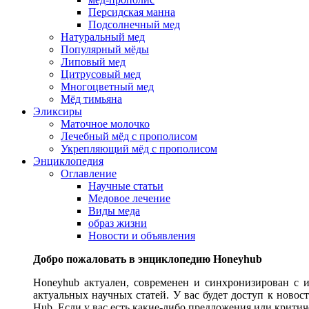
Персидская манна
Подсолнечный мед
Натуральный мед
Популярный мёды
Липовый мед
Цитрусовый мед
Многоцветный мед
Мёд тимьяна
Эликсиры
Маточное молочко
Лечебный мёд с прополисом
Укрепляющий мёд с прополисом
Энциклопедия
Оглавление
Научные статьи
Медовое лечение
Виды меда
образ жизни
Новости и объявления
Добро пожаловать в энциклопедию Honeyhub
Honeyhub актуален, современен и синхронизирован с 
актуальных научных статей. У вас будет доступ к новос
Hub. Если у вас есть какие-либо предложения или критич