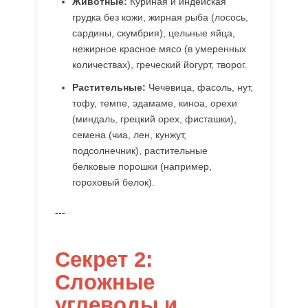
Животные:
Куриная и индейская
грудка без кожи, жирная рыба (лосось,
сардины, скумбрия), цельные яйца,
нежирное красное мясо (в умеренных
количествах), греческий йогурт, творог.
Растительные:
Чечевица, фасоль, нут,
тофу, темпе, эдамаме, киноа, орехи
(миндаль, грецкий орех, фисташки),
семена (чиа, лен, кунжут,
подсолнечник), растительные
белковые порошки (например,
гороховый белок).
---
Секрет 2:
Сложные
углеводы и