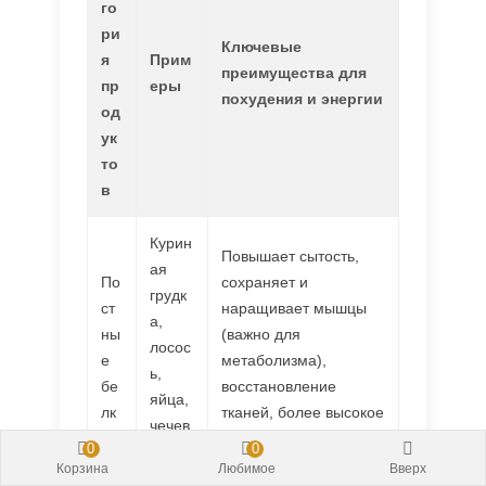
го
ри
Ключевые
я
Прим
преимущества для
пр
еры
похудения и энергии
од
ук
то
в
Курин
Повышает сытость,
ая
По
сохраняет и
грудк
ст
наращивает мышцы
а,
ны
(важно для
лосос
е
метаболизма),
ь,
бе
восстановление
яйца,
лк
тканей, более высокое
чечев
и
сжигание калорий при
0
0
ица,
пищеварении
Корзина
Любимое
Вверх
тофу