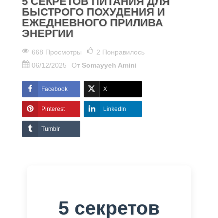
5 СЕКРЕТОВ ПИТАНИЯ ДЛЯ
БЫСТРОГО ПОХУДЕНИЯ И
ЕЖЕДНЕВНОГО ПРИЛИВА
ЭНЕРГИИ
668 Просмотры
2
Понравилось
06/12/2025
От
Somayyeh Amini
Facebook
X
Pinterest
LinkedIn
Tumblr
5 секретов