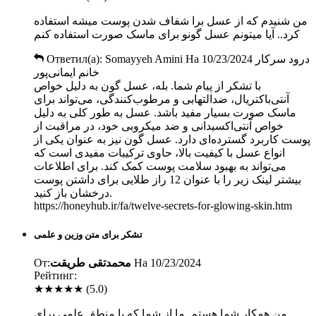
من شنیدم که از عسل برا شفاف شدن پوست میشه استفاده
کرد.. آیا میتونم عسل گونو برای ماسک صورت استفاده کنم
Ответил(а):
Somayyeh Amini
На
10/23/2024
درود سرکار
خانم ایمانی‌پور
با تشکر از پیام شما. بله، عسل گون به دلیل خواص
آنتی‌باکتریال، ضدالتهابی و مرطوب‌کنندگی، می‌تواند برای
ماسک صورت بسیار مفید باشد. عسل به طور کلی به دلیل
خواص آنتی‌اکسیدانی و ضد میکروبی خود، در مراقبت از
پوست کاربرد گسترده‌ای دارد. عسل گون نیز به عنوان یکی از
انواع عسل با کیفیت بالا، حاوی ترکیبات مفیدی است که
می‌تواند به بهبود سلامت پوست کمک کند. برای اطلاعات
بیشتر لینک زیر را با عنوان 12 راز طلایی برای داشتن پوست
درخشان باز کنید.
https://honeyhub.ir/fa/twelve-secrets-for-glowing-skin.htm
تشکر برای متن وزین و علمی
От:
محمدتقی طریقت
На
10/23/2024
Рейтинг:
★★★★★
(5.0)
من همکار شما هستم. ما از شما که با منطق علمی برای