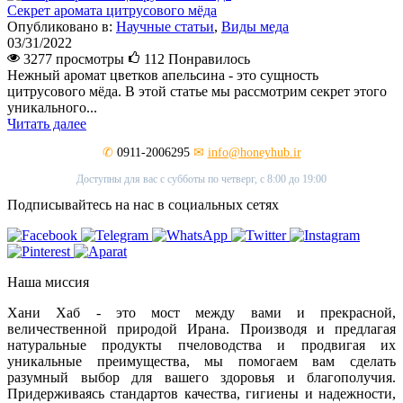
Секрет аромата цитрусового мёда
Опубликовано в:
Научные статьи
,
Виды меда
03/31/2022
3277 просмотры
112
Понравилось
Нежный аромат цветков апельсина - это сущность
цитрусового мёда. В этой статье мы рассмотрим секрет этого
уникального...
Читать далее
✆
0911-2006295
✉
info@honeyhub.ir
Доступны для вас с субботы по четверг, с 8:00 до 19:00
Подписывайтесь на нас в социальных сетях
Наша миссия
Хани Хаб - это мост между вами и прекрасной,
величественной природой Ирана. Производя и предлагая
натуральные продукты пчеловодства и продвигая их
уникальные преимущества, мы помогаем вам сделать
разумный выбор для вашего здоровья и благополучия.
Придерживаясь стандартов качества, гигиены и надежности,