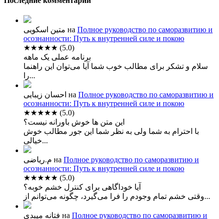
Последние комментарии
متین اسکویی
на
Полное руководство по саморазвитию и
осознанности: Путь к внутренней силе и покою
★★★★★
(5.0)
برنامه عملی یک ماهه
سلام و تشکر برای مطالب خوب شما آیا می‌توان این راهنما
را...
احسان زیبایی
на
Полное руководство по саморазвитию и
осознанности: Путь к внутренней силе и покою
★★★★★
(5.0)
این متن ها خوش باورانه نیست؟
با احترام به شما ولی به نظر شما این جور مطالب خوش
خیالی...
م.ریاضی
на
Полное руководство по саморазвитию и
осознанности: Путь к внутренней силе и покою
★★★★★
(5.0)
آیا خوداگاهی برای کنترل خشم خوبه؟
وقتی خشم تمام وجودم را فرا می‌گیرد، چگونه می‌توانم از...
فتانه میبدی
на
Полное руководство по саморазвитию и