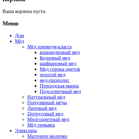
Ваша корзина пуста.
Меню
Дом
Мёд
Мёд премиум-класса
кориандровый мед
Кедровый мед
шафрановый мед
Мед сорока цветов
золотой мед
мед-прополис
Персидская манна
Подсолнечный мед
Натуральный мед
Популярный мёды
Липовый мед
Цитрусовый мед
Многоцветный мед
Мёд тимьяна
Эликсиры
Маточное молочко