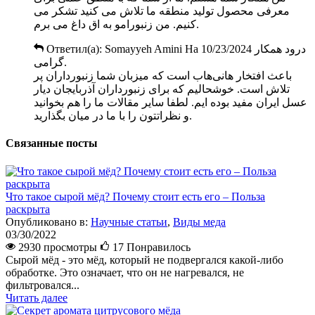
معرفی محصول تولید منطقه ما تلاش می کنید تشکر می
کنیم. من زنبورامو به اق داغ می برم.
Ответил(а):
Somayyeh Amini
На
10/23/2024
درود همکار
گرامی.
باعث افتخار هانی‌هاب است که میزبان شما زنبورداران پر
تلاش است. خوشحالیم که برای زنبورداران آذربایجان دیار
عسل ایران مفید بوده ایم. لطفا سایر مقالات ما را هم بخوانید
و نظراتتون را با ما در میان بگذارید.
Связанные посты
Что такое сырой мёд? Почему стоит есть его – Польза
раскрыта
Опубликовано в:
Научные статьи
,
Виды меда
03/30/2022
2930 просмотры
17
Понравилось
Сырой мёд - это мёд, который не подвергался какой-либо
обработке. Это означает, что он не нагревался, не
фильтровался...
Читать далее