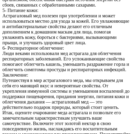
сбоев, связанных с обработанными сахарами.
5- Питание кожи:
Астрагаловый мед полезен при употреблении и может
использоваться местно для ухода за кожей. Его увлажняющие
и антибактериальные свойства делают его отличным
дополнением к домашним маскам для лица, помогая
увлажнять кожу, бороться с бактериями, вызывающими
прыщи, и улучшать здоровый цвет лица.
6- Респираторное облегчение:
Люди веками использовали мед астрагала для облегчения
респираторных заболеваний. Его успокаивающие свойства
помогают облегчить кашель, уменьшить раздражение горла и
облегчить симптомы простуды и респираторных инфекций.
Заключение:
Путешествуя в мир астрагалового меда, мы открываем для
себя его манящий вкус и невероятные свойства. От
укрепления иммунной системы и уменьшения воспалений до
поддержки пищеварения, придания энергии, питания кожи и
облегчения дыхания — астрагаловый мед — это
действительно подарок природы, который стоит ценить.
Итак, оцените очарование меда астрагала и позвольте его
замечательным характеристикам улучшить ваше
самочувствие. Включите этот золотой нектар в свою
повседневную жизнь, наслаждаясь его восхитительным