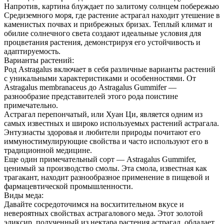
Напротив, картина блуждает по залитому солнцем побережью
Средиземного моря, где растение астрагал находит утешение в
каменистых почвах и прибрежных бризах. Теплый климат и
обилие солнечного света создают идеальные условия для
процветания растения, демонстрируя его устойчивость и
адаптируемость.
Варианты растений:
Род Astragalus включает в себя различные варианты растений
с уникальными характеристиками и особенностями. От
Astragalus membranaceus до Astragalus Gummifer —
разнообразие представителей этого рода поистине
примечательно.
Астрагал перепончатый, или Хуан Ци, является одним из
самых известных и широко используемых растений астрагала.
Энтузиасты здоровья и любители природы почитают его
иммуностимулирующие свойства и часто используют его в
традиционной медицине.
Еще один примечательный сорт — Astragalus Gummifer,
ценимый за производство смолы. Эта смола, известная как
трагакант, находит разнообразное применение в пищевой и
фармацевтической промышленности.
Виды меда:
Давайте сосредоточимся на восхитительном вкусе и
невероятных свойствах астрагалового меда. Этот золотой
эликсир, полученный из нектара растения астрагал, обладает