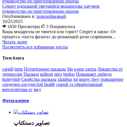
Секрет идеальной тянущейся моцареллы: научное
руководство по приготовлению пиццы
Опубликовано в:
разнообразный
10/25/2025
1650 Просмотры
5
Понравилось
Ваша моцарелла не тянется или горит? Секрет в науке. От
процесса «паста филата» до решающей роли созревания...
Читать далее
Посмотреть все избранные посты
Теги блога
cargill
mrjp
Потребление пыльцы
fda
клещ varroa
Лекарства от
депрессии
Пыльца
galleon
qpcr
birdoo
Повышает либидо
honeyhub
Свойства пыльцы
ziziphus
iot
вирус dwv
повышение
сердечно-сосудистой health
сырой vs обработанный
вентиляторы ec
мед
Фотогалерея
تصاویر دستکتاپ