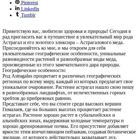
Pinterest
LinkedIn
Tumblr
Приветствую вас, любители здоровья и природы! Сегодня я
рад пригласить вас в путешествие в увлекательный мир рода
Астрагал и его золотого эликсира – Астрагалового меда.
Присоединяйтесь ко мне, и мы откроем для себя
увлекательные географические особенности, уникальные
разновидности растений и разнообразные виды меда,
произведенные из этого замечательного дара природы.
Географические особенности:
Род Astragalus процветает в различных географических
регионах по всему миру, каждый из которых предлагает свое
уникальное очарование. Растение астрагал нашло свою нишу
в разнообразных ландшафтах, от величественных горных
хребтов до прибрежных равнин.
Представьте себе, что вы стоите среди высоких вершин
Гималаев, где на больших высотах процветает растение
астрагал. Растение хорошо растет в субальпийских и
альпийских зонах, выдерживая холодные температуры и
хорошо дренированные почвы. Его присутствие добавляет
яркости этим впечатляющим пейзажам, создавая ботаническое
зрелище, от которого действительно захватывает дух.