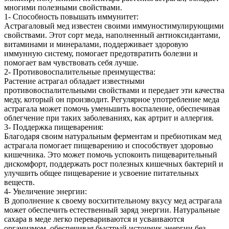
многими полезными свойствами.
1- Способность повышать иммунитет:
Астрагаловый мед известен своими иммуностимулирующими
свойствами. Этот сорт меда, наполненный антиоксидантами,
витаминами и минералами, поддерживает здоровую
иммунную систему, помогает предотвратить болезни и
помогает вам чувствовать себя лучше.
2- Противовоспалительные преимущества:
Растение астрагал обладает известными
противовоспалительными свойствами и передает эти качества
меду, который он производит. Регулярное употребление меда
астрагала может помочь уменьшить воспаление, обеспечивая
облегчение при таких заболеваниях, как артрит и аллергия.
3- Поддержка пищеварения:
Благодаря своим натуральным ферментам и пребиотикам мед
астрагала помогает пищеварению и способствует здоровью
кишечника. Это может помочь успокоить пищеварительный
дискомфорт, поддержать рост полезных кишечных бактерий и
улучшить общее пищеварение и усвоение питательных
веществ.
4- Увеличение энергии:
В дополнение к своему восхитительному вкусу мед астрагала
может обеспечить естественный заряд энергии. Натуральные
сахара в меде легко перевариваются и усваиваются
организмом, обеспечивая быстрый источник энергии без