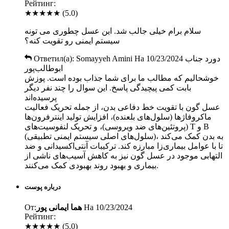
Рейтинг:
★★★★★
(5.0)
سلام برام خیلی جالب شد. این عسل چطوری می تونه
سیستم ایمنی رو تقویت کنه؟
Ответил(а):
Somayyeh Amini
На
10/23/2024
دورد جناب
ابوطالب‌پور
خوشحالیم که مطالب ما برای شما جذاب بوده است. پوزش
بابت کمی پیچیدگی پاسخ. این سوال را چند نفر دیگر
پرسیده‌اند
عسل گون با تقویت خط دفاعی بدن، از جمله تحریک فعالیت
ماکروفاژها (سلول‌های بلعنده)، افزایش تولید اینترفرون‌ها
(پروتئین‌های ضد ویروسی)، و تحریک لنفوسیت‌های T و B
(سلول‌های اصلی سیستم ایمنی تطبیقی)، به بدن کمک می‌کند
تا با عوامل بیماری‌زا مبارزه کند. ترکیبات آنتی‌اکسیدانی و ضد
التهابی موجود در عسل گون نیز به کاهش آسیب‌های ناشی از
بیماری و بهبود روند بهبودی کمک می‌کنند.
درباره پوست
От:
هما ایمانی پور
На
10/23/2024
Рейтинг:
★★★★★
(5.0)