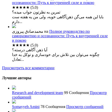
осознанности: Путь к внутренней силе и покою
★★★★★
(5.0)
تمرین به نظرتون جواب میده؟
بابا این همه می‌گن ذهن‌آگاهی خوبه، ولی من یه هفته ست
دارم...
محمدصادق پیروزی
на
Полное руководство по
саморазвитию и осознанности: Путь к внутренней силе
и покою
★★★★★
(5.0)
آیا ذهن آگاهی درسته؟
چگونه می‌توان بین تلاش برای خودسازی و توکل به خدا
تعادل...
Просмотреть все комментарии
Лучшие авторы
Research and development team
99 Сообщения
Просмотр
сообщений
Somayyeh Amini
78 Сообщения
Просмотр сообщений