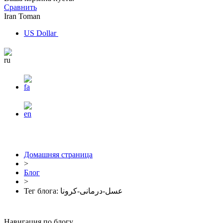
Сравнить
Iran Toman
US Dollar
Домашняя страница
>
Блог
>
Тег блога: عسل-درمانی-کرونا
Навигация по блогу