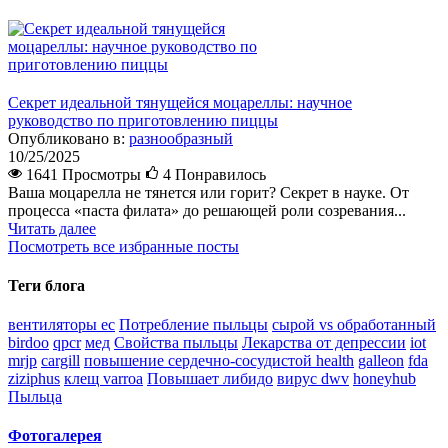
Секрет идеальной тянущейся моцареллы: научное
руководство по приготовлению пиццы
Опубликовано в:
разнообразный
10/25/2025
1641 Просмотры
4
Понравилось
Ваша моцарелла не тянется или горит? Секрет в науке. От
процесса «паста филата» до решающей роли созревания...
Читать далее
Посмотреть все избранные посты
Теги блога
вентиляторы ec
Потребление пыльцы
сырой vs обработанный
birdoo
qpcr
мед
Свойства пыльцы
Лекарства от депрессии
iot
mrjp
cargill
повышение сердечно-сосудистой health
galleon
fda
ziziphus
клещ varroa
Повышает либидо
вирус dwv
honeyhub
Пыльца
Фотогалерея