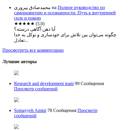
محمدصادق پیروزی
на
Полное руководство по
саморазвитию и осознанности: Путь к внутренней
силе и покою
★★★★★
(5.0)
آیا ذهن آگاهی درسته؟
چگونه می‌توان بین تلاش برای خودسازی و توکل به خدا
تعادل...
Просмотреть все комментарии
Лучшие авторы
Research and development team
99 Сообщения
Просмотр сообщений
Somayyeh Amini
78 Сообщения
Просмотр
сообщений