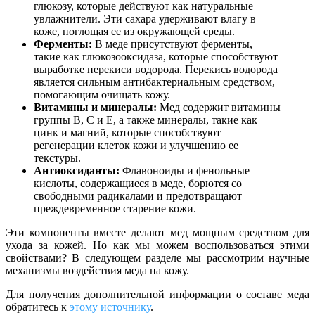
глюкозу, которые действуют как натуральные
увлажнители. Эти сахара удерживают влагу в
коже, поглощая ее из окружающей среды.
Ферменты:
В меде присутствуют ферменты,
такие как глюкозооксидаза, которые способствуют
выработке перекиси водорода. Перекись водорода
является сильным антибактериальным средством,
помогающим очищать кожу.
Витамины и минералы:
Мед содержит витамины
группы B, C и E, а также минералы, такие как
цинк и магний, которые способствуют
регенерации клеток кожи и улучшению ее
текстуры.
Антиоксиданты:
Флавоноиды и фенольные
кислоты, содержащиеся в меде, борются со
свободными радикалами и предотвращают
преждевременное старение кожи.
Эти компоненты вместе делают мед мощным средством для
ухода за кожей. Но как мы можем воспользоваться этими
свойствами? В следующем разделе мы рассмотрим научные
механизмы воздействия меда на кожу.
Для получения дополнительной информации о составе меда
обратитесь к
этому источнику
.