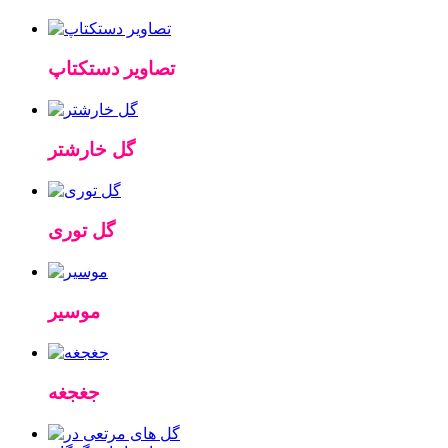
تصاویر دستکتاپ
گل خارشتر
گل توری
موسیر
جغجغه