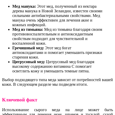
Мед манука:
Этот мед, полученный из нектара
дерева манука в Новой Зеландии, известен своими
сильными антибактериальными свойствами. Мед
манука очень эффективен для лечения акне и
кожных инфекций.
Мед из тимьяна:
Мед из тимьяна благодаря своим
противовоспалительным и антиоксидантным
свойствам подходит для чувствительной и
воспаленной кожи.
Гречишный мед:
Этот мед богат
антиоксидантами и помогает уменьшить признаки
старения кожи.
Цитрусовый мед:
Цитрусовый мед благодаря
высокому содержанию витамина C помогает
осветлить кожу и уменьшить темные пятна.
Выбор подходящего типа меда зависит от потребностей вашей
кожи. В следующем разделе мы подведем итоги.
Ключевой факт
Использование сырого меда на лице может быть
эффективным для лечения акне, шрамов и тусклой, сухой