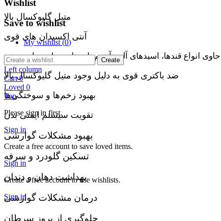
Wishlist
متیل گلیوکسال بالا
Save to wishlist
آنتی اکسیدان های قوی
My wishlist (
0
)
حاوی انواع قندها، اسیدهای آلی، آنزیم‌ها، ویتامین‌ها و مواد معدنی
Create
Left column
ضد باکتری قوی به دلیل وجود متیل گلیوکسال بالا
Cart
0
Loved
0
بهبود زخم‌ها و سوختگی‌ها
Top
Please sign in first.
تقویت سیستم ایمنی بدن
Sign in
بهبود مشکلات گوارشی
Create a free account to save loved items.
تسکین گلودرد و سرفه
Sign in
بهداشت دهان و دندان
Create a free account to use wishlists.
درمان مشکلات گوارشی
Sign in
جلوگیری از بروز سرطان