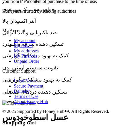
you from the moment of purchase to the time of use.
خواص ضد میکروبی قوی
Honeyhub, trusted by leading authorities
آنتی‌اکسیدان بالا
My Account
ضد باکتریایی و ضد التهابی
My account
تسکین دهنده سرفه و گلودرد
My orders
My addresses
کمک به بهبود مشکلات گوارشی
My Finances
Unpaid Order
تقویت سیستم ایمنی بدن
Customer Support
کمک به بهبود مشکلات گوارشی
Legal Notes
Secure Payment
Delivery
تسکین دهنده دردهای مفصلی
Terms of Use
About Honey Hub
© 2025 Supported by Honey Hub™. All Rights Reserved.
عسل اسطوخودوس
Shopping cart