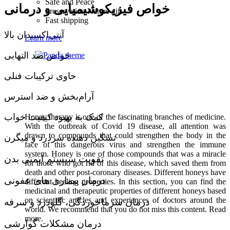
Safe and Peace
خواص فیزیکوشیمیایی و درمانی
Preservation Nature gift
Fast shipping
آنتی‌اکسیدان بالا
Learn more
خواص ضد التهابی
حاوی ترکیبات فنلی
آرام‌بخش و ضد استرس
کمک به بهبود کیفیت خواب
Honey therapy is one of the fascinating branches of medicine.
With the outbreak of Covid 19 disease, all attention was
drawn to compounds that could strengthen the body in the
تسکین دهنده سردرد و میگرن
face of this dangerous virus and strengthen the immune
system. Honey is one of those compounds that was a miracle
تقویت سیستم ایمنی بدن
for those who got rid of this disease, which saved them from
death and other post-coronary diseases. Different honeys have
درمان بیماری های عفونی
different healing properties. In this section, you can find the
medicinal and therapeutic properties of different honeys based
on scientific articles and experiences of doctors around the
درمان سرماخوردگی، گلودرد و سرفه
world. We recommend that you do not miss this content. Read
more.
درمان مشکلات گوارشی