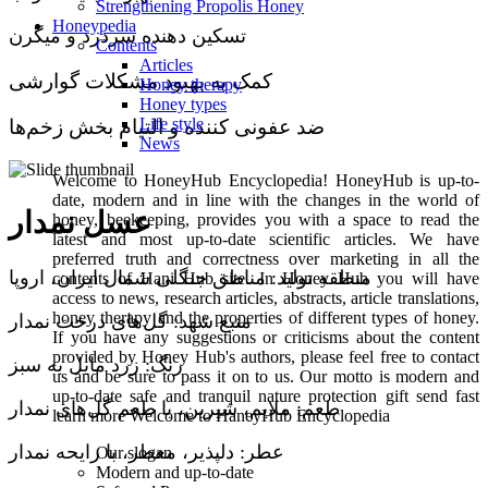
Strengthening Propolis Honey
Honeypedia
تسکین دهنده سردرد و میگرن
Contents
Articles
کمک به بهبود مشکلات گوارشی
Honey therapy
Honey types
Life style
ضد عفونی کننده و التیام بخش زخم‌ها
News
Welcome to HoneyHub Encyclopedia! HoneyHub is up-to-
date, modern and in line with the changes in the world of
عسل نمدار
honey, beekeeping, provides you with a space to read the
latest and most up-to-date scientific articles. We have
preferred truth and correctness over marketing in all the
منطقه تولید: مناطق جنگلی شمال ایران، اروپا
contents of Hani Hub site. In Honey Hub you will have
access to news, research articles, abstracts, article translations,
honey therapy and the properties of different types of honey.
منبع شهد: گل‌های درخت نمدار
If you have any suggestions or criticisms about the content
provided by Honey Hub's authors, please feel free to contact
رنگ: زرد مایل به سبز
us and be sure to pass it on to us. Our motto is modern and
up-to-date safe and tranquil nature protection gift send fast
طعم: ملایم، شیرین، با طعم گل‌های نمدار
learn more Welcome to HaneyHub Encyclopedia
عطر: دلپذیر، معطر، با رایحه نمدار
Our slogan
Modern and up-to-date