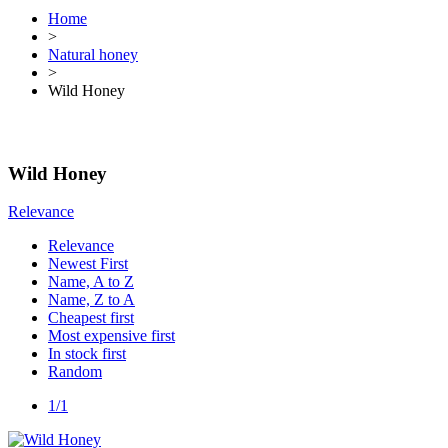
Home
>
Natural honey
>
Wild Honey
Wild Honey
Clear
Price
Relevance
Iran Toman
Iran Toman
Relevance
Manufacturers
Newest First
Name, A to Z
View products
1
Name, Z to A
Cheapest first
Most expensive first
In stock first
Random
1/1