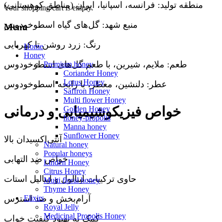
منطقه تولید: فرانسه، اسپانیا، ایران (مناطق کوهستانی)
Your shopping cart is empty.
منبع شهد: گل‌های گیاه اسطوخودوس
Menu
رنگ: زرد روشن تا کهربایی
Home
Honey
طعم: ملایم، شیرین، با طعم گل‌های اسطوخودوس
Premium honey
Coriander Honey
Lotus Honey
عطر: دلنشین، معطر، با رایحه اسطوخودوس
Saffron Honey
Multi flower Honey
خواص فیزیکوشیمیایی و درمانی
Golden Honey
honey-propolis
Manna honey
Sunflower Honey
آنتی‌اکسیدان بالا
Natural honey
Popular honeys
خواص ضد التهابی
Linden Honey
Citrus Honey
حاوی ترکیبات لینالول و لینالیل استات
Multi floral honey
Thyme Honey
Elixirs
آرام‌بخش و ضد استرس
Royal Jelly
Medicinal Propolis Honey
کمک به بهبود کیفیت خواب