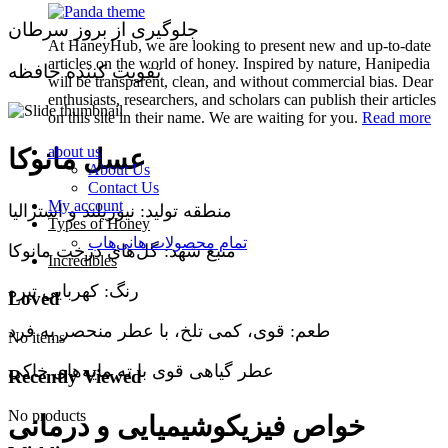
جلوگیری از بروز سرطان
At HaneyHub, we are looking to present new and up-to-date
articles on the world of honey. Inspired by nature, Hanipedia
تقویت کننده حافظه
will be transparent, clean, and without commercial bias. Dear
enthusiasts, researchers, and scholars can publish their articles
on this site in their name. We are waiting for you.
Read more
about us
عسل مانوکا
About Us
Contact Us
My account
منطقه تولید: نیوزیلند و استرالیا
Types of Honey
تمام محصولات هانی‌هاب
منبع شهد: گل‌های درخت مانوکا
Incredibles
رنگ: کهربایی تیره
Loved
طعم: قوی، کمی تلخ، با عطر منحصر به فرد
No items
عطر گیاهی قوی با ته مایه‌های خاکی
Recently Viewed
No products
خواص فیزیکوشیمیایی و درمانی