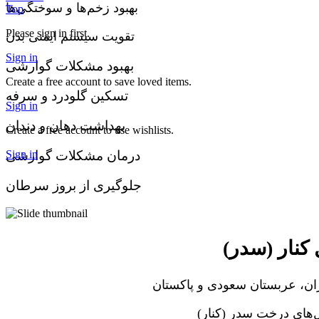
بهبود زخم‌ها و سوختگی‌ها
Top
Please sign in first.
تقویت سیستم ایمنی بدن
Sign in
بهبود مشکلات گوارشی
Create a free account to save loved items.
تسکین گلودرد و سرفه
Sign in
بهداشت دهان و دندان
Create a free account to use wishlists.
درمان مشکلات گوارشی
Sign in
جلوگیری از بروز سرطان
کنار (سدر
ران، عربستان سعودی و پاکستان
ل‌های درخت سدر (کنار