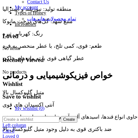
Contact Us
My account
منطقه تولید: نیوزیلند و استرالیا
Types of Honey
تمام محصولات هانی‌هاب
منبع شهد: گل‌های درخت مانوکا
Incredibles
رنگ: کهربایی تیره
Loved
طعم: قوی، کمی تلخ، با عطر منحصر به فرد
No items
عطر گیاهی قوی با ته مایه‌های خاکی
Recently Viewed
No products
خواص فیزیکوشیمیایی و درمانی
Wishlist
متیل گلیوکسال بالا
Save to wishlist
آنتی اکسیدان های قوی
My wishlist (
0
)
حاوی انواع قندها، اسیدهای آلی، آنزیم‌ها، ویتامین‌ها و مواد معدنی
Create
Left column
ضد باکتری قوی به دلیل وجود متیل گلیوکسال بالا
Cart
0
Loved
0