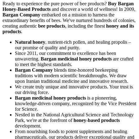
Ready to experience the pure power of bee products?
Buy Bargan
Honey-Based Products
and discover a world of wellness! In 2009,
Bargan Company
embarked on a mission to harness the
extraordinary benefits of bees. We've nurtured hundreds of colonies,
creating authentic
bee products
, including the finest
honey and its
products
.
Natural honey
, nutrient-rich pollen, and healing propolis –
our promise of quality and purity.
Since 2011, our commitment to excellence has been
unwavering.
Bargan medicinal honey products
are crafted
to meet the highest standards.
Bargan Company
blends time-honored beekeeping
traditions with modern scientific breakthroughs. We draw
upon Iranian traditional medicine and innovative research.
We create truly unique and innovative products. Your trust is
our driving force.
Bargan medicinal honey products
is a pioneering,
knowledge-driven company, recognized by the Vice President
for Science.
Nestled in the National Agricultural Science and Technology
Park, we're at the forefront of
honey-based products
development.
From nourishing foods to potent supplements and healing
pharmaceuticals, our products deliver exceptional quality and