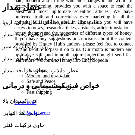
date, modern and in line with the changes in the world of
عسل نمدار
honey, beekeeping, provides you with a space to read the
latest and most up-to-date scientific articles. We have
preferred truth and correctness over marketing in all the
منطقه تولید: مناطق جنگلی شمال ایران، اروپا
contents of Hani Hub site. In Honey Hub you will have
access to news, research articles, abstracts, article translations,
honey therapy and the properties of different types of honey.
منبع شهد: گل‌های درخت نمدار
If you have any suggestions or criticisms about the content
provided by Honey Hub's authors, please feel free to contact
رنگ: زرد مایل به سبز
us and be sure to pass it on to us. Our motto is modern and
up-to-date safe and tranquil nature protection gift send fast
طعم: ملایم، شیرین، با طعم گل‌های نمدار
learn more Welcome to HaneyHub Encyclopedia
عطر: دلپذیر، معطر، با رایحه نمدار
Our slogan
Modern and up-to-date
Safe and Peace
خواص فیزیکوشیمیایی و درمانی
Preservation Nature gift
Fast shipping
آنتی‌اکسیدان بالا
Learn more
خواص ضد التهابی
حاوی ترکیبات فنلی