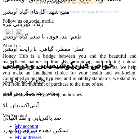
✆
0911-2006295
✉
info@honeyhub.ir
منبع شهد: گل‌های گیاه آویشن
Available to assist you from Saturday to Thursday, 8 AM to 7 PM
Follow us on social media
رنگ: کهربایی تیره
طعم: تند، قوی، با طعم گیاه آویشن
About us
عطر: معطر، گیاهی، با رایحه آویشن
Honey Hub is a bridge between you and the beautiful and
magnificent nature of Iran. By producing and offering natural
خواص فیزیکوشیمیایی و درمانی
beekeeping products and promoting their unique benefits, we help
you make an intelligent choice for your health and well-being.
Committed to quality, hygiene, and reliability standards, we stand by
حاوی ترکیبات فنلی
you from the moment of purchase to the time of use.
خواص ضد میکروبی قوی
Honeyhub, trusted by leading authorities
آنتی‌اکسیدان بالا
My Account
ضد باکتریایی و ضد التهابی
My account
تسکین دهنده سرفه و گلودرد
My orders
My addresses