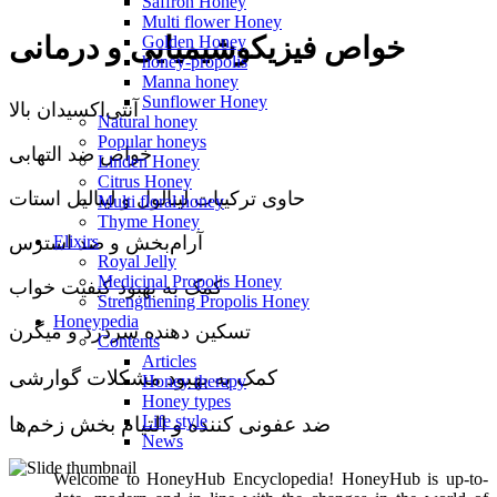
Saffron Honey
Multi flower Honey
خواص فیزیکوشیمیایی و درمانی
Golden Honey
honey-propolis
Manna honey
Sunflower Honey
آنتی‌اکسیدان بالا
Natural honey
Popular honeys
خواص ضد التهابی
Linden Honey
Citrus Honey
حاوی ترکیبات لینالول و لینالیل استات
Multi floral honey
Thyme Honey
آرام‌بخش و ضد استرس
Elixirs
Royal Jelly
Medicinal Propolis Honey
کمک به بهبود کیفیت خواب
Strengthening Propolis Honey
Honeypedia
تسکین دهنده سردرد و میگرن
Contents
Articles
کمک به بهبود مشکلات گوارشی
Honey therapy
Honey types
Life style
ضد عفونی کننده و التیام بخش زخم‌ها
News
Welcome to HoneyHub Encyclopedia! HoneyHub is up-to-