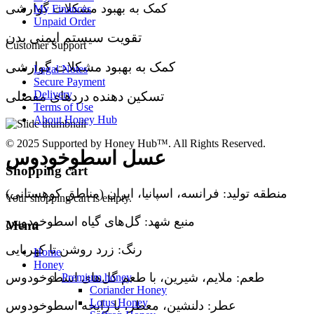
کمک به بهبود مشکلات گوارشی
My Finances
Unpaid Order
تقویت سیستم ایمنی بدن
Customer Support
کمک به بهبود مشکلات گوارشی
Legal Notes
Secure Payment
Delivery
تسکین دهنده دردهای مفصلی
Terms of Use
About Honey Hub
© 2025 Supported by Honey Hub™. All Rights Reserved.
عسل اسطوخودوس
Shopping cart
منطقه تولید: فرانسه، اسپانیا، ایران (مناطق کوهستانی)
Your shopping cart is empty.
منبع شهد: گل‌های گیاه اسطوخودوس
Menu
رنگ: زرد روشن تا کهربایی
Home
Honey
طعم: ملایم، شیرین، با طعم گل‌های اسطوخودوس
Premium honey
Coriander Honey
Lotus Honey
عطر: دلنشین، معطر، با رایحه اسطوخودوس