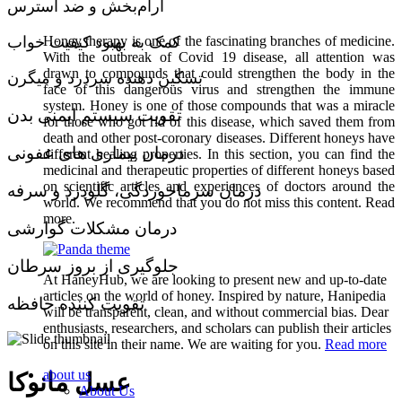
آرام‌بخش و ضد استرس
کمک به بهبود کیفیت خواب
Honey therapy is one of the fascinating branches of medicine.
With the outbreak of Covid 19 disease, all attention was
drawn to compounds that could strengthen the body in the
تسکین دهنده سردرد و میگرن
face of this dangerous virus and strengthen the immune
system. Honey is one of those compounds that was a miracle
تقویت سیستم ایمنی بدن
for those who got rid of this disease, which saved them from
death and other post-coronary diseases. Different honeys have
درمان بیماری های عفونی
different healing properties. In this section, you can find the
medicinal and therapeutic properties of different honeys based
on scientific articles and experiences of doctors around the
درمان سرماخوردگی، گلودرد و سرفه
world. We recommend that you do not miss this content. Read
more.
درمان مشکلات گوارشی
جلوگیری از بروز سرطان
At HaneyHub, we are looking to present new and up-to-date
articles on the world of honey. Inspired by nature, Hanipedia
تقویت کننده حافظه
will be transparent, clean, and without commercial bias. Dear
enthusiasts, researchers, and scholars can publish their articles
on this site in their name. We are waiting for you.
Read more
about us
عسل مانوکا
About Us