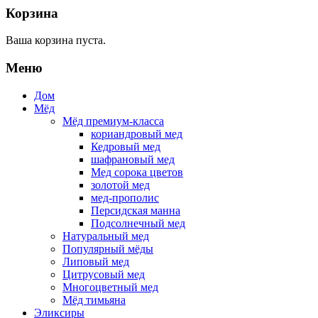
Корзина
Ваша корзина пуста.
Меню
Дом
Мёд
Мёд премиум-класса
кориандровый мед
Кедровый мед
шафрановый мед
Мед сорока цветов
золотой мед
мед-прополис
Персидская манна
Подсолнечный мед
Натуральный мед
Популярный мёды
Липовый мед
Цитрусовый мед
Многоцветный мед
Мёд тимьяна
Эликсиры